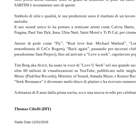
SARTINI è sicuramente uno di questi.
Simbolo di stile e qualità, le sue produzioni sono il risultato di un lavor
melodie.
Il suo sound unico lo ha portato a remixare artisti come Calvin Harri
Fragma, Paul Van Dyk, Inna, Ultra Naté, Saint Motel e Ti.Pi.Cal, per citarn
Autore di perle come “Fly”, “Real love feat. Michael Watford”, “Let'
straordinaria di CeCe Rogers), “Back again”, passando per successi cl
pseudonimo Sam Project), fino ad arrivare a “Love u seek”, capolavoro p
Tim Berg aka Avicii, ha usato la voce di "Love U Seek" nel suo grande s
oltre 60 milioni di visualizzazioni su YouTube, pubblicato sulle miglio
Music (PinkStar Records), Ministry of Sound, Armada Music e Kontor Recor
“Seek Bromance” è diventato multi-disco di platino e ha ricevuto numerosi
A distanza di 8 anni dalla prima uscita, ecco una nuova re-edit per celebra
Thomas Cibelli (DIY)
Radio Date:12/01/2018