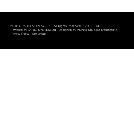
© 2014 RADIO AIRPLAY SRL - All Rights Reserved - C.O.E. 21370
Powered by FA. IN. SYSTEM Ltd - Designed by Patrizio Squeglia (yoursmile.it)
Privacy Policy
-
Contattaci