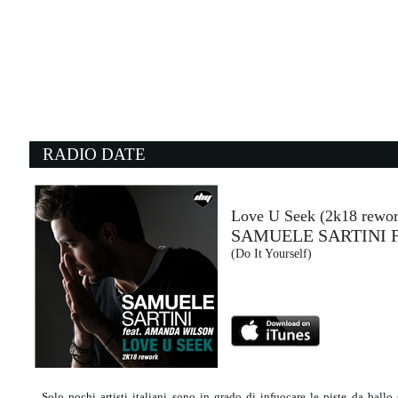
02:46:41
Berlino
ERNIA
Island Records (UMG)
02:36:56
0
You've got a friend
L
CAROL KING
G
- (-)
Un
RADIO DATE
02:48:56
0
Street of dreams
N
U2
G
EMI (UMG)
- 
Love U Seek (2k18 rewor
SAMUELE SARTINI 
01:09:55
0
(Do It Yourself)
What A Life
W
FISHER, FLORENCE ARMAN
K
Catch & Release Records (-)
E
Solo pochi artisti italiani sono in grado di infuocare le piste da ba