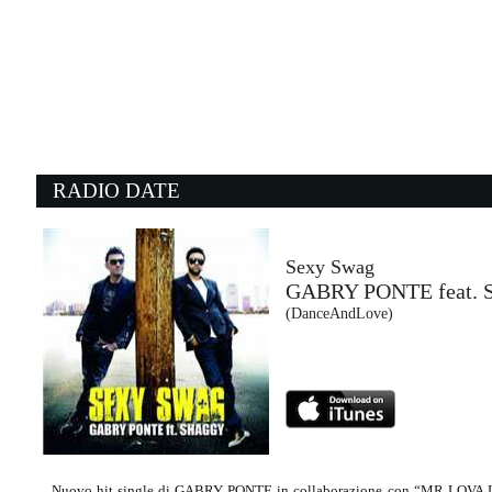
04:01:38
Tutto questo sei tu
ULTIMO
Honiro Label (HNR)
02:53:11
0
Evil Ways
P
SANTANA
T
Sony Music (SME)
XL
RADIO DATE
04:06:00
0
Jealous Lover
T
THE ROLLING STONES
J
EMI (UMG)
J
Sexy Swag
GABRY PONTE feat.
04:07:06
0
(DanceAndLove)
Stay the night
i
ZEDD feat. HAYLEY WILLIAMS
A
Universal Music (UMG)
A
Nuovo hit single di GABRY PONTE in collaborazione con “MR LOVA L