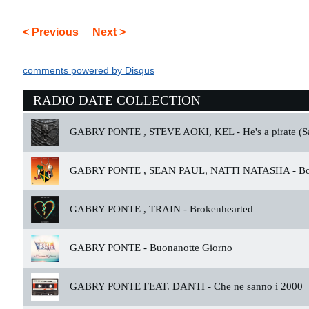
< Previous
Next >
comments powered by
Disqus
RADIO DATE COLLECTION
GABRY PONTE , STEVE AOKI, KEL -
He's a pirate (
GABRY PONTE , SEAN PAUL, NATTI NATASHA -
Bo
GABRY PONTE , TRAIN -
Brokenhearted
GABRY PONTE -
Buonanotte Giorno
GABRY PONTE FEAT. DANTI -
Che ne sanno i 2000