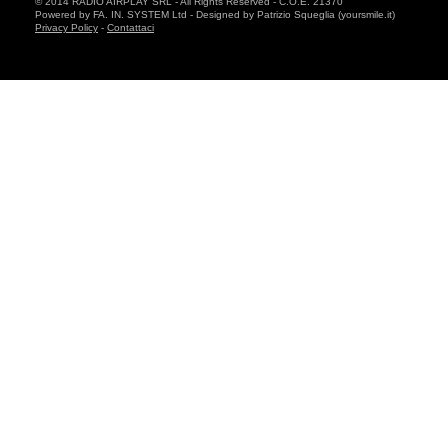
© 2014 RADIO AIRPLAY SRL - All Rights Reserved - C.O.E. 21370
Powered by FA. IN. SYSTEM Ltd - Designed by Patrizio Squeglia (yoursmile.it)
Privacy Policy
-
Contattaci