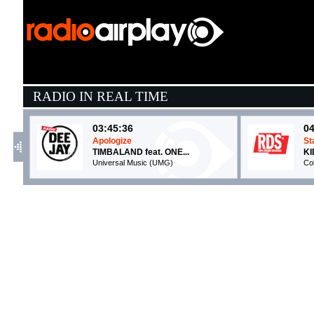
RADIO IN REAL TIME
03:45:36
04
Apologize
St
TIMBALAND feat. ONE...
KI
Universal Music (UMG)
Co
04:05:29
0
Danceteria
C
MADONNA
L
Warner/Boy Toy (WMG)
I
04:04:05
0
Wo, man
2
PEGGY GOU & AYRA STARR
G
XL Recordings (-)
W