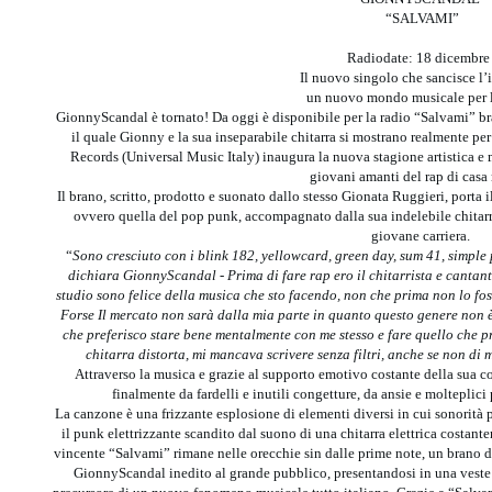
“SALVAMI”
Radiodate: 18 dicembr
Il nuovo singolo che sancisce l’
un nuovo mondo musicale per l’
GionnyScandal è tornato! Da oggi è disponibile per la radio “Salvami” b
il quale Gionny e la sua inseparabile chitarra si mostrano realmente per
Records (Universal Music Italy) inaugura la nuova stagione artistica e
giovani amanti del rap di casa 
Il brano, scritto, prodotto e suonato dallo stesso Gionata Ruggieri, porta 
ovvero quella del pop punk, accompagnato dalla sua indelebile chitarra
giovane carriera.
“
Sono cresciuto con i blink 182, yellowcard, green day, sum 41, simple
dichiara GionnyScandal - Prima di fare rap ero il chitarrista e canta
studio sono felice della musica che sto facendo, non che prima non lo fos
Forse Il mercato non sarà dalla mia parte in quanto questo genere non 
che preferisco stare bene mentalmente con me stesso e fare quello che 
chitarra distorta, mi mancava scrivere senza filtri, anche se non d
Attraverso la musica e grazie al supporto emotivo costante della sua
finalmente da fardelli e inutili congetture, da ansie e molteplic
La canzone è una frizzante esplosione di elementi diversi in cui sonorità
il punk elettrizzante scandito dal suono di una chitarra elettrica costante
vincente “Salvami” rimane nelle orecchie sin dalle prime note, un brano d
GionnyScandal inedito al grande pubblico, presentandosi in una veste 