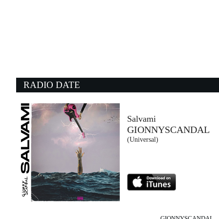
08:54:14
Canto d'amore
ANGELINA MANGO, MARCO...
La Tarma Records (-)
08:45:04
0
L'albero delle noci
A
BRUNORI SAS
H
Island Records (UMG)
C
RADIO DATE
08:36:35
0
Tippa My Tongue
W
RED HOT CHILI PEPPERS
K
Warner Music (WMG)
E
Salvami
GIONNYSCANDAL
08:47:40
0
(Universal)
Golden Nights
A
Sophie And The Giants feat....
K
Virgin Records (UMG)
E
GIONNYSCANDAL