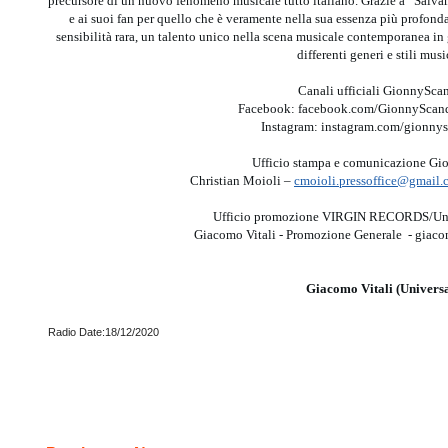
precursore di un nuovo fenomeno musicale tutto italiano. Grazie a “Salvami”
e ai suoi fan per quello che è veramente nella sua essenza più profonda:
sensibilità rara, un talento unico nella scena musicale contemporanea in 
differenti generi e stili musi
Canali ufficiali GionnySca
Facebook: facebook.com/GionnySca
Instagram: instagram.com/gionnys
Ufficio stampa e comunicazione G
Christian Moioli –
cmoioli.pressoffice@gmail
Ufficio promozione VIRGIN RECORDS/Univ
Giacomo Vitali - Promozione Generale - giac
Giacomo Vitali (Universa
Radio Date:18/12/2020