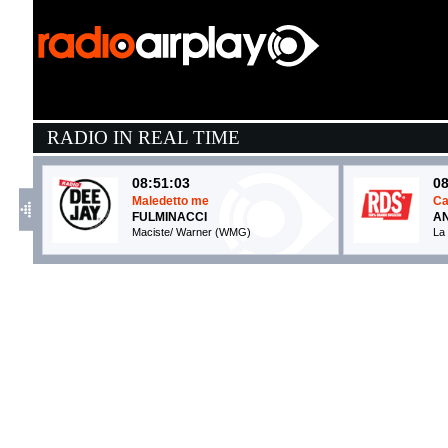
RADIO IN REAL TIME
08:51:03
08
Maledetto me
Ca
FULMINACCI
AN
Maciste/ Warner (WMG)
La
08:47:46
0
Cabana
I 
IRAMA
B
Warner Music (WMG)
Ti
08:51:14
0
Heroine
Il
MAROON 5
F
EMI (UMG)
R