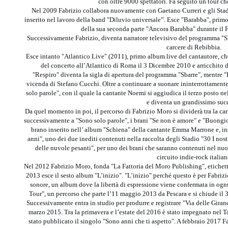
con oltre 9000 spettatori. Fa seguito un tour che 
Nel 2009 Fabrizio collabora nuovamente con Gaetano Curreri e gli Stadi
inserito nel lavoro della band "Diluvio universale”. Esce "Barabba", prim
della sua seconda parte "Ancora Barabba" durante il 
Successivamente Fabrizio, diventa narratore televisivo del programma "Sba
carcere di Rebibbia.
Esce intanto "Atlantico Live" (2011), primo album live del cantautore, ch
del concerto all’Atlantico di Roma il 3 Dicembre 2010 e arricchito d
"Respiro" diventa la sigla di apertura del programma "Sbarre", mentre "Fe
vicenda di Stefano Cucchi. Oltre a continuare a suonare ininterrottamente i
solo parole", con il quale la cantante Noemi si aggiudica il terzo posto n
e diventa un grandissimo suc
Da quel momento in poi, il percorso di Fabrizio Moro si dividerà tra la carri
successivamente a "Sono solo parole", i brani "Se non è amore" e "Buongior
brano inserito nell’ album "Schiena" della cantante Emma Marrone e, insi
anni", uno dei due inediti contenuti nella raccolta degli Stadio "30 I nost
delle nuvole pesanti", per uno dei brani che saranno contenuti nel nu
circuito indie-rock italian
Nel 2012 Fabrizio Moro, fonda "La Fattoria del Moro Publishing", etichet
2013 esce il sesto album "L’inizio". "L’inizio" perché questo è per Fabrizi
sonore, un album dove la libertà di espressione viene confermata in og
Tour", un percorso che parte l’11 maggio 2013 da Pescara e si chiude il
Successivamente entra in studio per produrre e registrare "Via delle Giran
marzo 2015. Tra la primavera e l’estate del 2016 è stato impegnato nel 
stato pubblicato il singolo "Sono anni che ti aspetto". A febbraio 2017 Fa