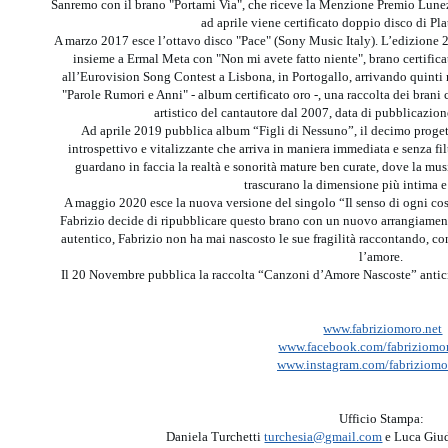
Sanremo con il brano "Portami Via", che riceve la Menzione Premio Lunez
ad aprile viene certificato doppio disco di Pla
A marzo 2017 esce l’ottavo disco "Pace" (Sony Music Italy). L’edizione 2
insieme a Ermal Meta con "Non mi avete fatto niente", brano certific
all’Eurovision Song Contest a Lisbona, in Portogallo, arrivando quinti ne
"Parole Rumori e Anni" - album certificato oro -, una raccolta dei brani 
artistico del cantautore dal 2007, data di pubblicazio
Ad aprile 2019 pubblica album “Figli di Nessuno”, il decimo proge
introspettivo e vitalizzante che arriva in maniera immediata e senza fil
guardano in faccia la realtà e sonorità mature ben curate, dove la music
trascurano la dimensione più intima e
A maggio 2020 esce la nuova versione del singolo “Il senso di ogni cosa
Fabrizio decide di ripubblicare questo brano con un nuovo arrangiament
autentico, Fabrizio non ha mai nascosto le sue fragilità raccontando, con
l’amore.
Il 20 Novembre pubblica la raccolta “Canzoni d’Amore Nascoste” antici
www.fabriziomoro.net
www.facebook.com/fabriziomo
www.instagram.com/fabriziomo
Ufficio Stampa:
Daniela Turchetti
turchesia@gmail.com
e Luca Giu