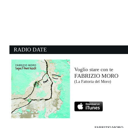
17:54:31
1H
GEOLIER
Atlantic/Warner (WMG)
17:54:54
1
I Won't Let You Go
L
JAMES MORRISON
M
Universal Music (UMG)
- 
RADIO DATE
17:58:13
1
Slide
T
GOO GOO DOLLS
M
- (-)
I
Voglio stare con te
FABRIZIO MORO
17:58:19
1
(La Fattoria del Moro)
Ask & You Shall Receive
B
RITA ORA
R
BMG Rights Management (-)
P
FABRIZIO MORO