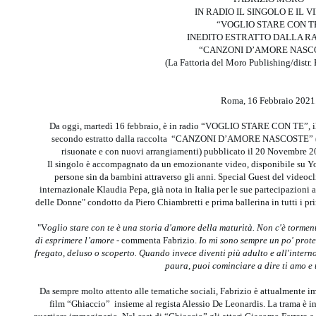
IN RADIO IL SINGOLO E IL V
“VOGLIO STARE CON T
INEDITO ESTRATTO DALLA R
“CANZONI D’AMORE NASC
(La Fattoria del Moro Publishing/distr. 
Roma, 16 Febbraio 2021
Da oggi, martedì 16 febbraio, è in radio “VOGLIO STARE CON TE”, 
secondo estratto dalla raccolta “CANZONI D’AMORE NASCOSTE” (2 br
risuonate e con nuovi arrangiamenti) pubblicato il 20 Novembre 20
Il singolo è accompagnato da un emozionante video, disponibile su Yo
persone sin da bambini attraverso gli anni. Special Guest del videoclip
internazionale Klaudia Pepa, già nota in Italia per le sue partecipazio
delle Donne" condotto da Piero Chiambretti e prima ballerina in tutti i 
"V
oglio stare con te è una storia d'amore della maturità. Non c'è tormen
di esprimere l’amore
- commenta Fabrizio.
Io mi sono sempre un po' prote
fregato, deluso o scoperto. Quando invece diventi più adulto e all'interno
paura, puoi cominciare a dire ti amo e 
Da sempre molto attento alle tematiche sociali, Fabrizio è attualmente 
film “Ghiaccio” insieme al regista Alessio De Leonardis. La trama è in