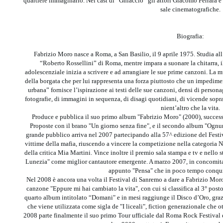
quartiere immaginario. Nel cast di “Ghiaccio” gli attori Giacomo Ferrara 
sale cinematografiche.
Biografia:
Fabrizio Moro nasce a Roma, a San Basilio, il 9 aprile 1975. Studia all
“Roberto Rossellini” di Roma, mentre impara a suonare la chitarra, il
adolescenziale inizia a scrivere e ad arrangiare le sue prime canzoni. La 
della borgata che per lui rappresenta una forza piuttosto che un impedimen
urbana” fornisce l’ispirazione ai testi delle sue canzoni, densi di personag
fotografie, di immagini in sequenza, di disagi quotidiani, di vicende sopr
nient’altro che la vita.
Produce e pubblica il suo primo album "Fabrizio Moro" (2000), success
Proposte con il brano "Un giorno senza fine", e il secondo album "Ognun
grande pubblico arriva nel 2007 partecipando alla 57^ edizione del Festi
vittime della mafia, riuscendo a vincere la competizione nella categoria
della critica Mia Martini. Vince inoltre il premio sala stampa e tv e nello
Lunezia" come miglior cantautore emergente. A marzo 2007, in concomitanz
appunto "Pensa" che in poco tempo conquis
Nel 2008 è ancora una volta il Festival di Sanremo a dare a Fabrizio Moro 
canzone "Eppure mi hai cambiato la vita", con cui si classifica al 3° post
quarto album intitolato “Domani" e in mesi raggiunge il Disco d’Oro, graz
che viene utilizzata come sigla de "I liceali", fiction generazionale che 
2008 parte finalmente il suo primo Tour ufficiale dal Roma Rock Festival 