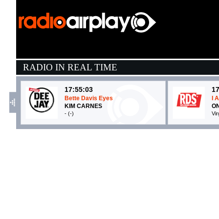
RADIO IN REAL TIME
17:55:03
17
Bette Davis Eyes
I 
KIM CARNES
O
- (-)
Vi
17:57:03
1
You Don't Understand Me
I 
ROXETTE
G
EMI (UMG)
- 
17:50:17
1
Movin’ To The Sun
H
HUGEL, IMAEL ANGEL, ...
P
Make The Girls Dance Records (-)
So