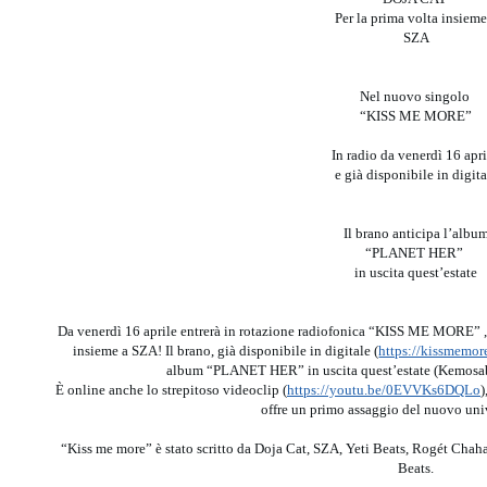
Per la prima volta insieme
SZA
Nel nuovo singolo
“KISS ME MORE”
In radio da venerdì 16 apr
e già disponibile in digita
Il brano anticipa l’albu
“PLANET HER”
in uscita quest’estate
Da venerdì 16 aprile entrerà in rotazione radiofonica “KISS ME MORE” ,
insieme a SZA! Il brano, già disponibile in digitale (
https://kissmemor
album “PLANET HER” in uscita quest’estate (Kemos
È online anche lo strepitoso videoclip (
https://youtu.be/0EVVKs6DQLo
)
offre un primo assaggio del nuovo uni
“Kiss me more” è stato scritto da Doja Cat, SZA, Yeti Beats, Rogét Chaha
Beats.