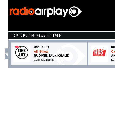
RADIO IN REAL TIME
04:27:00
05
All I Know
Ca
RUDIMENTAL x KHALID
AN
Columbia (SME)
La
05:43:18
0
Cabana
R
IRAMA
R
Warner Music (WMG)
Un
05:41:44
0
FLAMENCO PARANOIA
D
SAMURAI JAY
M
Island Records (UMG)
R