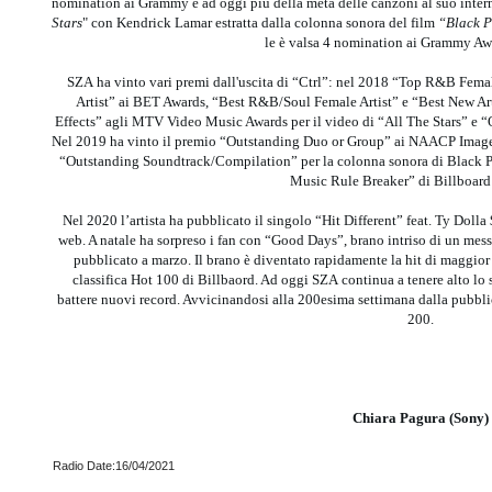
nomination ai Grammy e ad oggi più della metà delle canzoni al suo interno 
Stars
" con Kendrick Lamar estratta dalla colonna sonora del film
“Black P
le è valsa 4 nomination ai Grammy Aw
SZA ha vinto vari premi dall'uscita di “Ctrl”: nel 2018 “Top R&B Fema
Artist” ai BET Awards, “Best R&B/Soul Female Artist” e “Best New Art
Effects” agli MTV Video Music Awards per il video di “All The Stars” e
Nel 2019 ha vinto il premio “Outstanding Duo or Group” ai NAACP Image
“Outstanding Soundtrack/Compilation” per la colonna sonora di Black 
Music Rule Breaker” di Billboard
Nel 2020 l’artista ha pubblicato il singolo “Hit Different” feat. Ty Dolla
web. A natale ha sorpreso i fan con “Good Days”, brano intriso di un me
pubblicato a marzo. Il brano è diventato rapidamente la hit di maggior 
classifica Hot 100 di Billbaord. Ad oggi SZA continua a tenere alto lo 
battere nuovi record. Avvicinandosi alla 200esima settimana dalla pubblic
200.
Chiara Pagura (Sony)
Radio Date:16/04/2021