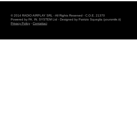
© 2014 RADIO AIRPLAY SRL - All Rights Reserved - C.O.E. 21370
Powered by FA. IN. SYSTEM Ltd - Designed by Patrizio Squeglia (yoursmile.it)
Privacy Policy
-
Contattaci