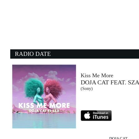
05:41:06
Balorda nostalgia
OLLY
Epic Records Italy (SME)
03:59:02
0
What I Like About You
O
ROMANTICS
N
- (-)
NG
RADIO DATE
05:37:22
0
If You Tolerate This Your ...
L
MANIC STREET PREACHERS
L
Sony Music (SME)
Ti
Kiss Me More
DOJA CAT FEAT. SZ
05:40:45
0
(Sony)
Crazy love
V
MARRACASH
K
Island Records (UMG)
E
DOJA CAT