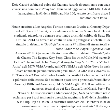
Doja Cat si è esibita sul palco dei Grammy Awards di quest’anno con una p
è valsa una nomination“Say So”. Il brano ad oggi vanta 5 MILIARDI di st
ha raggiunto la #1 della Billboard Hot 100, è stato certificato disco
radiofonico in Italia.
Nata e cresciuta a Los Angeles, l’artista nominata 3 volte ai Grammy Doja
nel 2013, a soli 16 anni, caricando un suo brano su Soundcloud. Ha sv
studiando pianoforte e danza e ascoltando artisti del calibro di Busta 
altri. Nel 2014 ha firmato un contratto con la prestigiosa etichetta RCA
singolo di debutto è
“So High”
, che vanta 77 milioni di stream totali e
come
Fader, Vibe, Paper, Pigeons & Pla
A marzo 2018 Doja ha pubblicato il suo album di debutto “Amala”, al s
da Chance The Rapper, Katy Perry, Chris Brown e J.Cole. Nel marzo 2
Deluxe” che include la hit “Juicy”, il singolo
“Say So” e “Streets”
. Nel
Artist” agli MTV VMA Awards, agli MTV EMA e agli AMA (dove ha anche v
È stata nominata per innumerevoli premi tra cui 3 GRAMMY Awards, 
BET Awards e 2 People's Choice Awards. La creatività e la spettacolarità de
e più volte dalla critica. Si è esibita in quasi tutti i principali Award
Awards, i Billboard Awards e gli MTV VMA e gli EMA. Il suo ultimo tour
numerosi festival tra cui Rap Caviar Live Miami, Posty Fe
Nata a St. Louis e cresciuta a Maplewood (NJ) SZA ha debuttato nel 2
acclamato per i suoi testi puri e onesti, ha raggiunto la #1 della classifi
& B / Hip Hop e al #3 nella classifica Billboard 200. Pitchfork lo ha de
costantemente alla prova i confini dei generi musicale
". Il disco, 