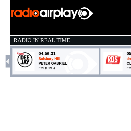
RADIO IN REAL TIME
04:56:31
05
Solsbury Hill
dr
PETER GABRIEL
OL
EMI (UMG)
EM
05:10:55
0
Englishman In New York
D
STING
S
Universal Music (UMG)
So
05:10:19
0
Wink Wink
B
CHARLI XCX
J
Charli XCX/Atlantic (WMG)
I