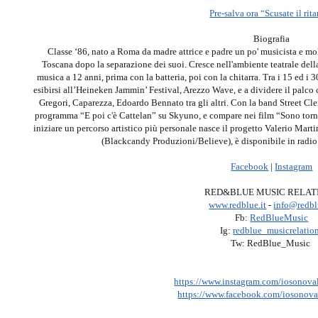
Pre-salva ora “Scusate il rit
Biografia
Classe ‘86, nato a Roma da madre attrice e padre un po' musicista e mol
Toscana dopo la separazione dei suoi. Cresce nell'ambiente teatrale de
musica a 12 anni, prima con la batteria, poi con la chitarra. Tra i 15 ed i 
esibirsi all’Heineken Jammin’ Festival, Arezzo Wave, e a dividere il palco 
Gregori, Caparezza, Edoardo Bennato tra gli altri. Con la band Street Cl
programma “E poi c'è Cattelan” su Skyuno, e compare nei film “Sono torna
iniziare un percorso artistico più personale nasce il progetto Valerio Martin
(Blackcandy Produzioni/Believe), è disponibile in radio 
Facebook
|
Instagram
RED&BLUE MUSIC RELAT
www.redblue.it
-
info@redbl
Fb:
RedBlueMusic
Ig:
redblue_musicrelatio
Tw: RedBlue_Music
https://www.instagram.com/iosonova
https://www.facebook.com/iosonova