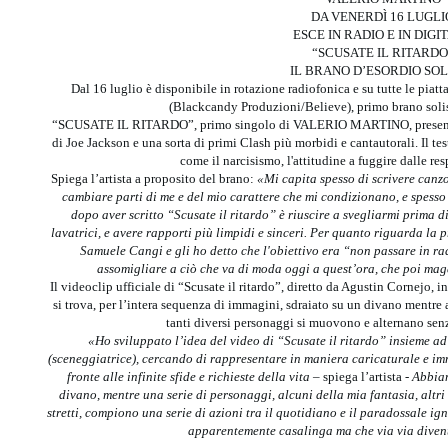
DA VENERDÌ 16 LUGLI
ESCE IN RADIO E IN DIGI
“SCUSATE IL RITARDO
IL BRANO D’ESORDIO SOL
Dal 16 luglio è disponibile in rotazione radiofonica e su tutte le 
(Blackcandy Produzioni/Believe), primo brano s
“SCUSATE IL RITARDO”, primo singolo di VALERIO MARTINO, presenta s
di Joe Jackson e una sorta di primi Clash più morbidi e cantautorali. Il t
come il narcisismo, l'attitudine a fuggire dalle res
Spiega l’artista a proposito del brano:
«
Mi capita spesso di scrivere canzo
cambiare parti di me e del mio carattere che mi condizionano, e spesso
dopo aver scritto “Scusate il ritardo” è riuscire a svegliarmi prima 
lavatrici, e avere rapporti più limpidi e sinceri. Per quanto riguarda la
Samuele Cangi e gli ho detto che l'obiettivo era “non passare in r
assomigliare a ciò che va di moda oggi a quest’ora, che poi mag
Il videoclip ufficiale di “Scusate il ritardo”, diretto da Agustin Cornejo,
si trova, per l’intera sequenza di immagini, sdraiato su un divano mentre at
tanti diversi personaggi si muovono e alternano senz
«
Ho sviluppato l’idea del video di “Scusate il ritardo” insieme a
(sceneggiatrice), cercando di rappresentare in maniera caricaturale e im
fronte alle infinite sfide e richieste della vita –
spiega l’artista
- Abbiam
divano, mentre una serie di personaggi, alcuni della mia fantasia, altr
stretti, compiono una serie di azioni tra il quotidiano e il paradossale 
apparentemente casalinga ma che via via diven