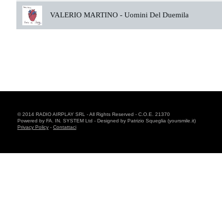
VALERIO MARTINO -
Uomini Del Duemila
© 2014 RADIO AIRPLAY SRL - All Rights Reserved - C.O.E. 21370
Powered by FA. IN. SYSTEM Ltd - Designed by Patrizio Squeglia (yoursmile.it)
Privacy Policy
-
Contattaci