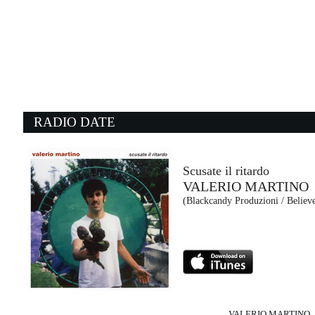
05:11:30
Bam Bam Bambina
ELETTRA LAMBORGHINI
EMI (UMG)
04:49:36
0
Evil Ways
S
SANTANA
C
Sony Music (SME)
At
RADIO DATE
05:05:34
0
Nightshift Superstar
S
MUSE
P
Warner Music (WMG)
Ep
Scusate il ritardo
VALERIO MARTINO
04:58:52
0
(Blackcandy Produzioni / Believe
Aria
d
ARGY & OMNYA
O
Afterlife (-)
E
VALERIO MARTINO