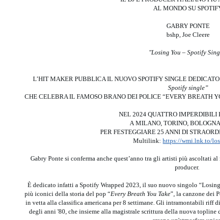
AL MONDO SU SPOTIF
GABRY PONTE
bshp, Joe Cleere
"Losing You – Spotify Sing
L’HIT MAKER PUBBLICA IL NUOVO SPOTIFY SINGLE DEDICATO
Spotify single”
CHE CELEBRA IL FAMOSO BRANO DEI POLICE “EVERY BREATH Y
NEL 2024 QUATTRO IMPERDIBILI 
A MILANO, TORINO, BOLOGN
PER FESTEGGIARE 25 ANNI DI STRAOR
Multilink:
https://wmi.lnk.to/l
Gabry Ponte si conferma anche quest’anno tra gli artisti più ascoltati a
producer.
È dedicato infatti a Spotify Wrapped 2023, il suo nuovo singolo “Losing
più iconici della storia del pop “
Every Breath You Take
”, la canzone dei P
in vetta alla classifica americana per 8 settimane. Gli intramontabili riff
degli anni '80, che insieme alla magistrale scrittura della nuova topline