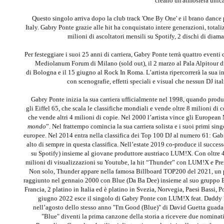
creano un'atmosfera unic
Questo singolo arriva dopo la club track 'One By One' e il brano dance
Italy. Gabry Ponte grazie alle hit ha conquistato intere generazioni, totali
milioni di ascoltatori mensili su Spotify, 2 dischi di diam
Per festeggiare i suoi 25 anni di carriera, Gabry Ponte terrà quattro event
Mediolanum Forum di Milano (sold out), il 2 marzo al Pala Alpitour di 
di Bologna e il 15 giugno al Rock In Roma. L’artista ripercorrerà la sua in
con scenografie, effetti speciali e visual che nessun DJ it
Gabry Ponte inizia la sua carriera ufficialmente nel 1998, quando produ
gli Eiffel 65, che scala le classifiche mondiali e vende oltre 8 milioni d
che vende altri 4 milioni di copie. Nel 2000 l’artista vince gli Europea
mondo
”. Nel frattempo comincia la sua carriera solista e i suoi primi si
europee. Nel 2014 entra nella classifica dei Top 100 DJ al numero 61: Gabry
alto di sempre in questa classifica. Nell’estate 2019 co-produce il succe
su Spotify) insieme al giovane produttore austriaco LUM!X. Con oltre 4
milioni di visualizzazioni su Youtube, la hit “Thunder” con LUM!X e Prezio
Non solo, Thunder appare nella famosa Billboard TOP200 del 2021, un p
raggiunto nel gennaio 2000 con Blue (Da Ba Dee) insieme al suo gruppo Ei
Francia, 2 platino in Italia ed è platino in Svezia, Norvegia, Paesi Bassi, 
giugno 2022 esce il singolo di Gabry Ponte con LUM!X feat. Daddy D
nell’agosto dello stesso anno "I'm Good (Blue)" di David Guetta guad
"Blue" diventi la prima canzone della storia a ricevere due nomi