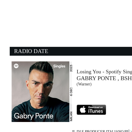
03:28:38
Canto d'amore
ANGELINA MANGO, MARCO...
La Tarma Records (-)
03:30:44
0
Smoke On The Water
T
DEEP PURPLE
S
- (-)
Fa
RADIO DATE
03:30:38
0
Time Bomb
E
THE BLACK MOODS
M
CDF Produzioni (-)
C
Losing You - Spotify Sing
GABRY PONTE , BSH
03:28:33
0
(Warner)
Pump It Louder
O
TIESTO & BLACK EYED PEAS
N
Atlantic Recording Corp. / Warner (WMG)
NG
IL DJ E PRODUCER ITALIANO PI