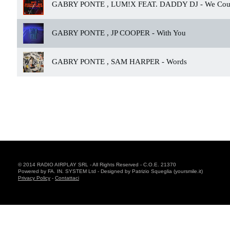
GABRY PONTE , LUM!X FEAT. DADDY DJ -
We Coul
GABRY PONTE , JP COOPER -
With You
GABRY PONTE , SAM HARPER -
Words
© 2014 RADIO AIRPLAY SRL - All Rights Reserved - C.O.E. 21370
Powered by FA. IN. SYSTEM Ltd - Designed by Patrizio Squeglia (yoursmile.it)
Privacy Policy
-
Contattaci