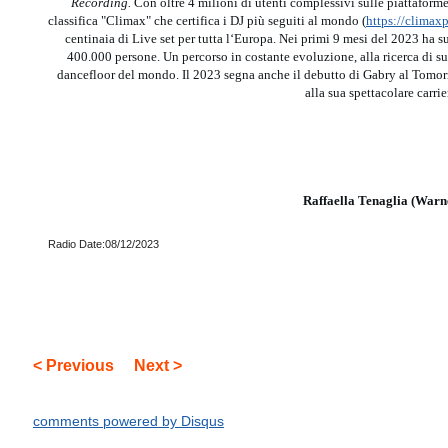
Recording.
Con oltre 4 milioni di utenti complessivi sulle piattaforme
classifica "Climax" che certifica i DJ più seguiti al mondo (
https://climax
centinaia di Live set per tutta l‘Europa. Nei primi 9 mesi del 2023 ha s
400.000 persone. Un percorso in costante evoluzione, alla ricerca di su
dancefloor del mondo. Il 2023 segna anche il debutto di Gabry al Tomo
alla sua spettacolare carrie
Raffaella Tenaglia (Warn
Radio Date:08/12/2023
< Previous
Next >
comments powered by
Disqus