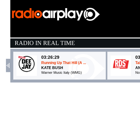
RADIO IN REAL TIME
03:26:29
03
Running Up That Hill (A ...
Ta
KATE BUSH
AN
Warner Music Italy (WMG)
No 
03:30:29
0
Carè
La
NU GENEA
F
NG Records (-)
Hy
03:29:05
0
WHITE GIRL WASTED
V
ANNA
K
EMI (UMG)
E