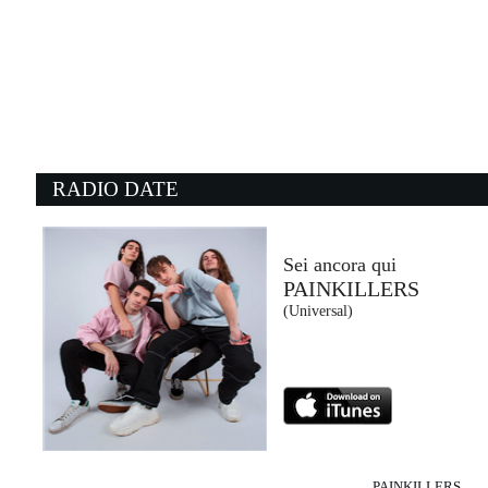
07:27:55
Italodisco
KOLORS, THE
Warner Music Italy (WMG)
07:30:38
0
Only Wanna Be with You
E
HOOTIE & THE BLOWFISH
J
- (-)
S
RADIO DATE
07:18:41
0
Under You
M
FOO FIGHTERS
S
RCA Records (SME)
- 
Sei ancora qui
PAINKILLERS
07:29:19
0
(Universal)
Satisfy
1
CALVIN HARRIS, JAZZY
G
Columbia (SME)
At
PAINKILLERS