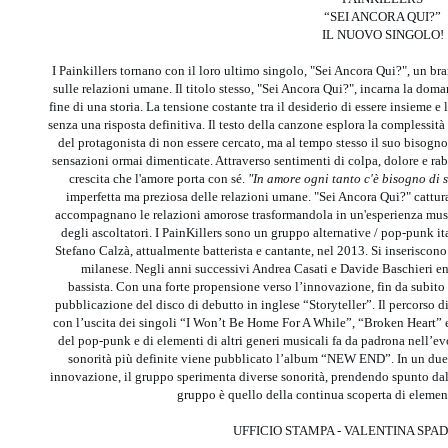
“SEI ANCORA QUI?”
IL NUOVO SINGOLO!
I Painkillers tornano con il loro ultimo singolo, "Sei Ancora Qui?", un br
sulle relazioni umane. Il titolo stesso, "Sei Ancora Qui?", incarna la dom
fine di una storia. La tensione costante tra il desiderio di essere insieme e 
senza una risposta definitiva. Il testo della canzone esplora la complessit
del protagonista di non essere cercato, ma al tempo stesso il suo bisogno 
sensazioni ormai dimenticate. Attraverso sentimenti di colpa, dolore e rabbi
crescita che l'amore porta con sé.
"In amore ogni tanto c'è bisogno di
imperfetta ma preziosa delle relazioni umane. "Sei Ancora Qui?" cattura
accompagnano le relazioni amorose trasformandola in un'esperienza music
degli ascoltatori. I PainKillers sono un gruppo alternative / pop-punk i
Stefano Calzà, attualmente batterista e cantante, nel 2013. Si inseriscon
milanese. Negli anni successivi Andrea Casati e Davide Baschieri en
bassista. Con una forte propensione verso l’innovazione, fin da subito 
pubblicazione del disco di debutto in inglese “Storyteller”. Il percorso di 
con l’uscita dei singoli “I Won’t Be Home For A While”, “Broken Heart” 
del pop-punk e di elementi di altri generi musicali fa da padrona nell’e
sonorità più definite viene pubblicato l’album “NEW END”. In un duello
innovazione, il gruppo sperimenta diverse sonorità, prendendo spunto dal p
gruppo è quello della continua scoperta di elemen
UFFICIO STAMPA - VALENTINA SPAD