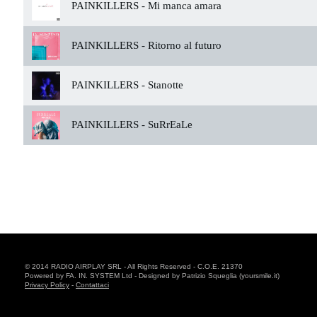
PAINKILLERS -
Mi manca amara
PAINKILLERS -
Ritorno al futuro
PAINKILLERS -
Stanotte
PAINKILLERS -
SuRrEaLe
© 2014 RADIO AIRPLAY SRL - All Rights Reserved - C.O.E. 21370
Powered by FA. IN. SYSTEM Ltd - Designed by Patrizio Squeglia (yoursmile.it)
Privacy Policy
-
Contattaci