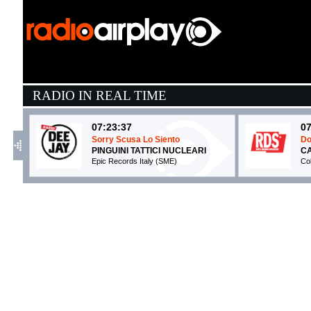
RADIO IN REAL TIME
07:23:37
07
Sorry Scusa Lo Siento
Do
PINGUINI TATTICI NUCLEARI
C
Epic Records Italy (SME)
Co
07:28:05
0
Don't Go Yet
M
CAMILA CABELLO
T
Columbia/Epic Label Group (SME)
Co
07:31:59
0
Crazy What Love Can Do
I
DAVID GUETTA x BECKY ...
S
Warner Music Uk (WMG)
- 