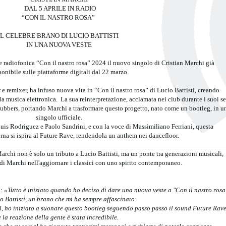
DAL 5 APRILE IN RADIO
“CON IL NASTRO ROSA”
IL CELEBRE BRANO DI LUCIO BATTISTI
IN UNA NUOVA VESTE
ne radiofonica “Con il nastro rosa” 2024 il nuovo singolo di Cristian Marchi già
ponibile sulle piattaforme digitali dal 22 marzo.
 e remixer, ha infuso nuova vita in “Con il nastro rosa” di Lucio Battisti, creando
la musica elettronica. La sua reinterpretazione, acclamata nei club durante i suoi se
 clubbers, portando Marchi a trasformare questo progetto, nato come un bootleg, in u
singolo ufficiale.
uis Rodriguez e Paolo Sandrini, e con la voce di Massimiliano Ferriani, questa
rna si ispira al Future Rave, rendendola un anthem nei dancefloor.
archi non è solo un tributo a Lucio Battisti, ma un ponte tra generazioni musicali,
di Marchi nell'aggiornare i classici con uno spirito contemporaneo.
o:
«Tutto è iniziato quando ho deciso di dare una nuova veste a "Con il nastro rosa
o Battisti, un brano che mi ha sempre affascinato.
ival, ho iniziato a suonare questo bootleg seguendo passo passo il sound Future Rave
e la reazione della gente è stata incredibile.