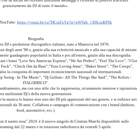
e che su social ho ricevuto tantissimi messaggi e richieste di poterlo scaricare
gratuitamente da DJ di tutto il mondo».
u YouTube:
https://youtu.be/vz7HCizFxYg?si=gWVab_yX9LiuKF0k
Biografia
to DJ e produttore discografico italiano, nato a Mantova nel 1976.
ine degli anni '90 e, grazie alla sua ecletticità musicale e alla sua capacità di mixare
mente guadagnato popolarità in Italia e poi all'estero, grazie alla sua discografia.
citare i brani "Love Sex American Express", “We Are Perfect”, “Feel The Love”, “I Go
 Fuck”, “Check Out da Bass”,“Your Loving Arms”, “Baker Street”, “The Creeps”,
also la conquista di importanti riconoscimenti nazionali ed internazionali.
ep Swing - In The Music”, “Dj Gollum - All The Things She Said”, “The Kolors -
ITALODISCO”.
ambiamento, ma con uno stile che lo rappresenta, sicuramente mentore e ispirazion
per moltissimi Dj’s della nuova generazione.
per la musica lo hanno reso uno dei DJ più apprezzati del suo genere, e si esibisce nei
ernazionali da 30 anni. Collabora a campagne di comunicazione con i brand (fashion,
food, automotive, ecc.).
n il nastro rosa” 2024 è il nuovo singolo di Cristian Marchi disponibile sulle
streaming dal 22 marzo e in rotazione radiofonica da venerdì 5 aprile.