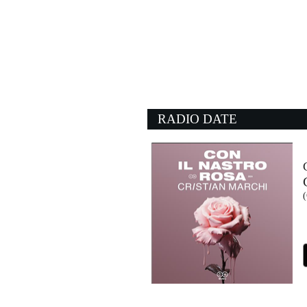
15:42:39
La mia città
EMMA
Universal Music (UMG)
15:40:27
Moonlight Shadow
MIKE OLDFIELD
- (-)
RADIO DATE
15:48:46
Behind Blue Eyes
WHO
- (-)
15:46:05
FLAMENCO PARANOI
SAMURAI JAY
Island Records (UMG)