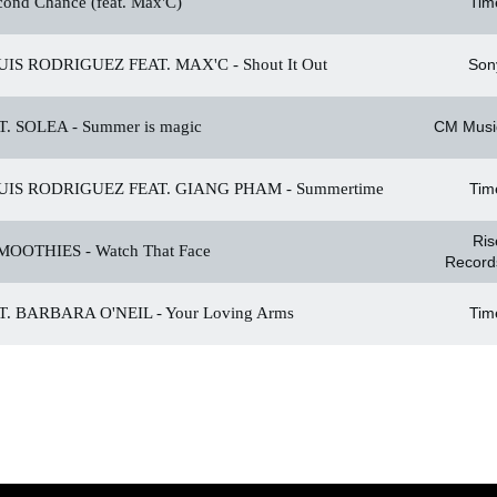
ond Chance (feat. Max'C)
Tim
UIS RODRIGUEZ FEAT. MAX'C -
Shout It Out
Son
. SOLEA -
Summer is magic
CM Musi
UIS RODRIGUEZ FEAT. GIANG PHAM -
Summertime
Tim
Ris
MOOTHIES -
Watch That Face
Record
. BARBARA O'NEIL -
Your Loving Arms
Tim