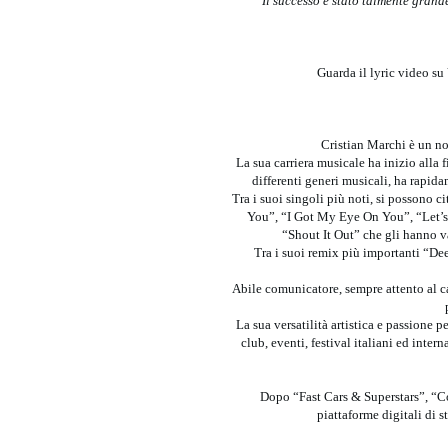
Il successo è stato talmente grand
Guarda il lyric video s
Cristian Marchi è un no
La sua carriera musicale ha inizio alla f
differenti generi musicali, ha rapida
Tra i suoi singoli più noti, si possono 
You”, “I Got My Eye On You”, “Let’s
“Shout It Out” che gli hanno v
Tra i suoi remix più importanti “De
Abile comunicatore, sempre attento al c
La sua versatilità artistica e passione 
club, eventi, festival italiani ed int
Dopo “Fast Cars & Superstars”, “Co
piattaforme digitali di 