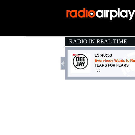
RADIO IN REAL TIME
15:40:53
Everybody Wants to Rule
TEARS FOR FEARS
- (-)
15:46:26
L'ultima canzone
JULI, BIAGIO ANTONA
Epic Records (SME)
15:45:51
ANTIDROGA
EMMA, FABRI FIBRA
Island Records (UMG)