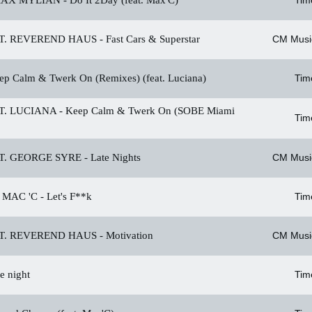
MAX MYLIAN -
Do It 2Day (feat. Max'C)
Tim
T. REVEREND HAUS -
Fast Cars & Superstar
CM Musi
p Calm & Twerk On (Remixes) (feat. Luciana)
Tim
. LUCIANA -
Keep Calm & Twerk On (SOBE Miami
Tim
T. GEORGE SYRE -
Late Nights
CM Musi
 MAC 'C -
Let's F**k
Tim
T. REVEREND HAUS -
Motivation
CM Musi
 night
Tim