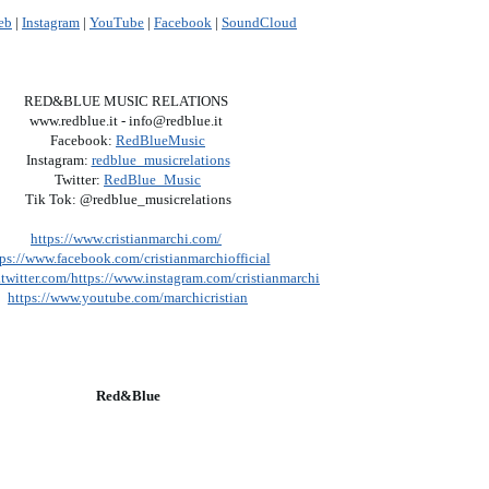
eb
|
Instagram
|
YouTube
|
Facebook
|
SoundCloud
RED&BLUE MUSIC RELATIONS
www.redblue.it - info@redblue.it
Facebook:
RedBlueMusic
Instagram:
redblue_musicrelations
Twitter:
RedBlue_Music
Tik Tok: @redblue_musicrelations
https://www.cristianmarchi.com/
tps://www.facebook.com/cristianmarchiofficial
twitter.com/https://www.instagram.com/cristianmarchi
https://www.youtube.com/marchicristian
Red&Blue