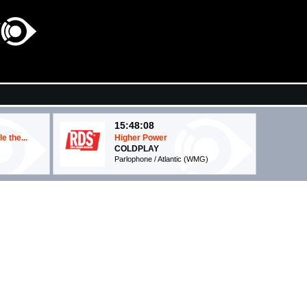
15:48:08
 the...
Higher Power
COLDPLAY
Parlophone / Atlantic (WMG)
15:45:58
Drive Safe
CCI
MYLES SMITH & NIALL HORAN
RCA Records (SME)
15:39:26
Magnetic
THE BAUSA
Columbia/B1 Recordings (SME)