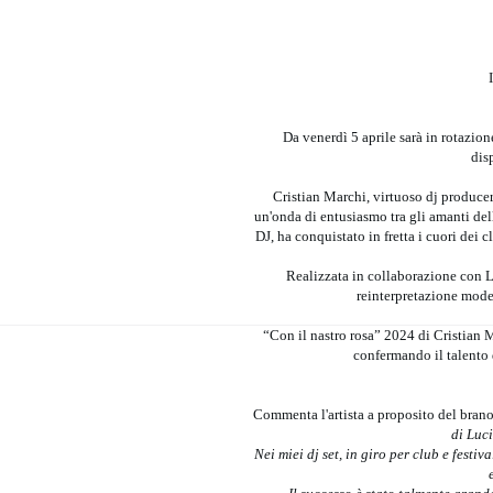
Da venerdì 5 aprile sarà in rotazio
dis
Cristian Marchi, virtuoso dj producer
un'onda di entusiasmo tra gli amanti del
DJ, ha conquistato in fretta i cuori dei
Realizzata in collaborazione con L
reinterpretazione mode
“Con il nastro rosa” 2024 di Cristian M
confermando il talento 
Commenta l'artista a proposito del bran
di Luci
Nei miei dj set, in giro per club e fest