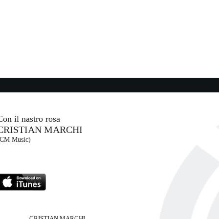
15:34:48
Briza Morena
BUNGARO
Warner Music Italy (WMG)
15:46:12
girl next door
MGK, WIZ KHALIFA
EMI (UMG)
Con il nastro rosa
CRISTIAN MARCHI
15:48:42
(CM Music)
A
1H
GEOLIER
Atlantic/Warner (WMG)
CRISTIAN MARCHI