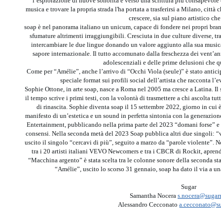
l’esplorazione di nuove sonorità e verso una scrittura più consapevole e
musica e trovare la propria strada l'ha portata a trasferirsi a Milano, città 
crescere, sia sul piano artistico ch
soap è nel panorama italiano un unicum, capace di fondere nei propri brani
sfumature altrimenti irraggiungibili. Cresciuta in due culture diverse, tra
intercambiare le due lingue donando un valore aggiunto alla sua music
sapore internazionale. Il tutto accomunato dalla freschezza dei vent’a
adolescenziali e delle prime delusioni che q
Come per “Amélie”, anche l’arrivo di “Occhi Viola (seule)” è stato antici
speciale format sui profili social dell’artista che racconta l
Sophie Ottone, in arte soap, nasce a Roma nel 2005 ma cresce a Latina. Il 
il tempo scrive i primi testi, con la volontà di trasmettere a chi ascolta 
di rinascita. Sophie diventa soap il 15 settembre 2022, giorno in cui 
manifesto di un’estetica e un sound in perfetta sintonia con la generazio
Entertainment, pubblicando nella prima parte del 2023 “domani forse” e
consensi. Nella seconda metà del 2023 Soap pubblica altri due singoli: “v
uscito il singolo “cercavi di più”, seguito a marzo da “parole violente”. Nel
tra i 20 artisti italiani VEVO Newcomers e tra i CBCR di Rockit, apren
“Macchina argento” è stata scelta tra le colonne sonore della seconda 
“Amélie”, uscito lo scorso 31 gennaio, soap ha dato il via a un
Sugar
Samantha Nocera
s.nocera@sugar
Alessandro Cecconato
a.cecconato@s