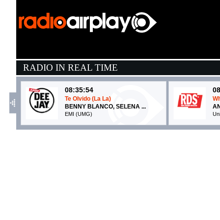
RADIO IN REAL TIME
08:35:54
08
Te Olvido (La La)
W
BENNY BLANCO, SELENA ...
A
EMI (UMG)
Un
08:36:32
0
Carè
L
NU GENEA
J
NG Records (-)
OA
08:41:20
0
Paradise
G
SOPHIE AND THE GIANTS &...
S
Virgin Records (UMG)
W