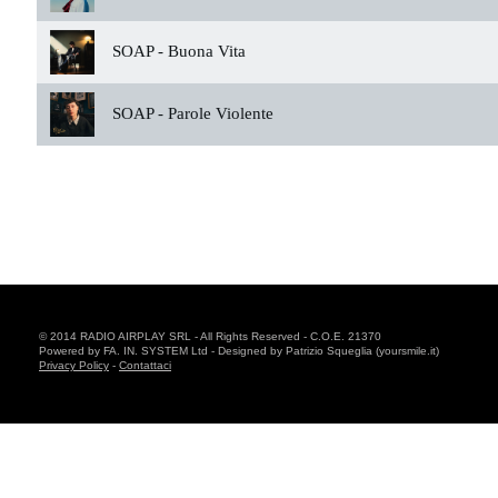
SOAP -
Buona Vita
SOAP -
Parole Violente
© 2014 RADIO AIRPLAY SRL - All Rights Reserved - C.O.E. 21370
Powered by FA. IN. SYSTEM Ltd - Designed by Patrizio Squeglia (yoursmile.it)
Privacy Policy
-
Contattaci