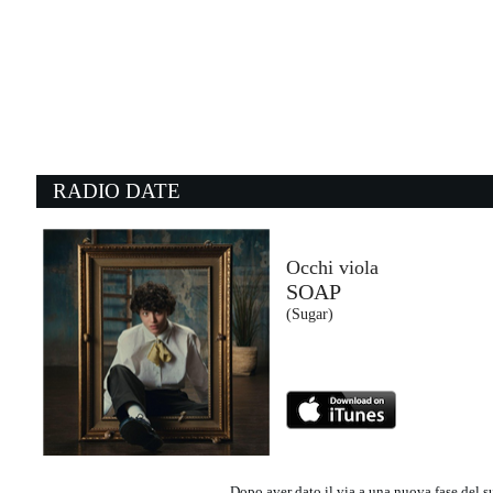
08:37:39
La Città Degli Angeli
ACHILLE LAURO
Warner Music Italy (WMG)
08:36:15
0
Shout
N
TEARS FOR FEARS
P
- (-)
W
RADIO DATE
08:32:59
0
Where There’s Smoke, ...
E
THE BLACK KEYS
M
Warner Music Italy (WMG)
C
Occhi viola
SOAP
08:38:29
0
(Sugar)
Movin’ To The Sun
Pi
HUGEL, IMAEL ANGEL, ...
B
Make The Girls Dance Records (-)
Ca
Dopo aver dato il via a una nuova fase del s