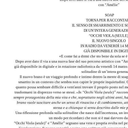
con “Amélie”
SOAP
TORNA PER RACCONT
IL SENSO DI SMARRIMENTO E 
DI UN’INTERA GENERAZ
“OCCHI VIOLA (SEULE
IL NUOVO SINGOLO
IN RADIO DA VENERDÌ 14 
GIÀ DISPONIBILE IN DIGI
«E come fai a dirmi che sto bene da sola se è
Dopo aver dato il via a una nuova fase del suo percorso artistico con “Am
già disponibile in digitale e in rotazione radiofonica da venerdì 14 marzo
solitudine di un’intera gener
Il nuovo brano è un viaggio profondo e intimo dentro la mente di soap, 
smarrito in un contesto che sembra non capire le proprie inquietudini. C
quanto possa sembrare difficile a vent'anni trovare il proprio posto nel 
trasformarsi in disprezzo verso se stessi.
«In “Occhi Viola (seule)” raccont
sempre protagonista della mia vita e che, soprattutto negli ultimi anni, h
brano vuole suscitare anche un senso di rinascita e di cambiamento, att
stessa e a chiunque si senta descritto dalle mie 
Una riflessione profonda sulla solitudine che nasce dall'incertezza, un in
un modo per ricordarci che non si è mai davvero da s
“Occhi Viola (seule)” e “Amélie” segnano una vera e propria svolta nel per