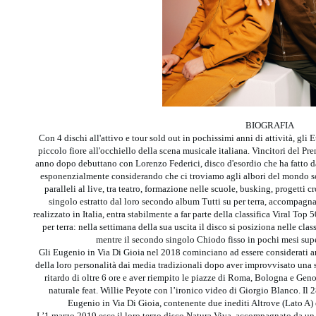
BIOGRAFIA
Con 4 dischi all'attivo e tour sold out in pochissimi anni di attività, gl
piccolo fiore all'occhiello della scena musicale italiana. Vincitori del P
anno dopo debuttano con Lorenzo Federici, disco d'esordio che ha fatto da 
esponenzialmente considerando che ci troviamo agli albori del mondo soc
paralleli al live, tra teatro, formazione nelle scuole, busking, progetti
singolo estratto dal loro secondo album Tutti su per terra, accompagn
realizzato in Italia, entra stabilmente a far parte della classifica Viral Top 
per terra: nella settimana della sua uscita il disco si posiziona nelle clas
mentre il secondo singolo Chiodo fisso in pochi mesi super
Gli Eugenio in Via Di Gioia nel 2018 cominciano ad essere considerati a
della loro personalità dai media tradizionali dopo aver improvvisato una s
ritardo di oltre 6 ore e aver riempito le piazze di Roma, Bologna e Geno
naturale feat. Willie Peyote con l’ironico video di Giorgio Blanco. Il 2
Eugenio in Via Di Gioia, contenente due inediti Altrove (Lato A) e
L’1 marzo 2019 esce il loro terzo disco Natura Viva, accompagnato da un t