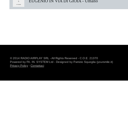
EUGENIO IN VIA DI GIOIA -
Umano
© 2014 RADIO AIRPLAY SRL - All Rights Reserved - C.O.E. 21370
Powered by FA. IN. SYSTEM Ltd - Designed by Patrizio Squeglia (yoursmile.it)
Privacy Policy
-
Contattaci