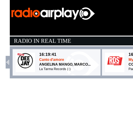
RADIO IN REAL TIME
16:19:41
16
Canto d'amore
My
ANGELINA MANGO, MARCO...
CO
La Tarma Records (-)
Pa
16:18:31
1
FLAMENCO PARANOIA
C
SAMURAI JAY
C
Island Records (UMG)
Ci
16:18:00
1
LA COSTIERA AMALFITANA
D
FABIO ROVAZZI FEAT. ...
M
Warner Music Italy (WMG)
R