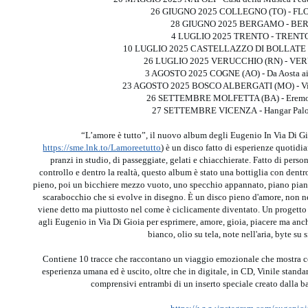
26 GIUGNO 2025 COLLEGNO (TO) - F
28 GIUGNO 2025 BERGAMO - B
4 LUGLIO 2025 TRENTO - TRENT
10 LUGLIO 2025 CASTELLAZZO DI BOLLATE 
26 LUGLIO 2025 VERUCCHIO (RN) - VE
3 AGOSTO 2025 COGNE (AO) - Da Aosta ai
23 AGOSTO 2025 BOSCO ALBERGATI (MO) - Viv
26 SETTEMBRE MOLFETTA (BA) - Eremo
27 SETTEMBRE VICENZA - Hangar Palo
“L’amore è tutto”, il nuovo album degli Eugenio In Via Di
https://sme.lnk.to/Lamoreetutto
) è un disco fatto di esperienze quotidiane
pranzi in studio, di passeggiate, gelati e chiacchierate. Fatto di pers
controllo e dentro la realtà, questo album è stato una bottiglia con den
pieno, poi un bicchiere mezzo vuoto, uno specchio appannato, piano piano 
scarabocchio che si evolve in disegno. È un disco pieno d'amore, non n
viene detto ma piuttosto nel come è ciclicamente diventato. Un progetto c
agli Eugenio in Via Di Gioia per esprimere, amore, gioia, piacere ma anch
bianco, olio su tela, note nell'aria, byte su si
Contiene 10 tracce che raccontano un viaggio emozionale che mostra co
esperienza umana ed è uscito, oltre che in digitale, in CD, Vinile standar
comprensivi entrambi di un inserto speciale creato dalla ban