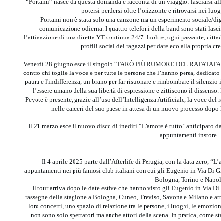
“Portami” nasce da questa domanda e racconta di un viaggio: lasciarsi alle 
potersi perdersi oltre l’orizzonte e ritrovarsi nei luo
Portami non è stata solo una canzone ma un esperimento sociale/digit
comunicazione odierna. I quattro telefoni della band sono stati lasc
l’attivazione di una diretta YT continua 24/7. Inoltre, ogni passante, cittad
profili social dei ragazzi per dare eco alla propria cr
Venerdì 28 giugno esce il singolo “FARÒ PIÙ RUMORE DEL RATATATA” , u
contro chi toglie la voce e per tutte le persone che l’hanno persa, dedicat
paura e l'indifferenza, un brano per far risuonare e rimbombare il silenzio
l’essere umano della sua libertà di espressione e zittiscono il dissenso
Peyote è presente, grazie all’uso dell’Intelligenza Artificiale, la voce 
nelle carceri del suo paese in attesa di un nuovo processo dop
Il 21 marzo esce il nuovo disco di inediti “L’amore è tutto” anticipato d
appuntamenti instore.
Il 4 aprile 2025 parte dall’Afterlife di Perugia, con la data zero, “L
appuntamenti nei più famosi club italiani con cui gli Eugenio in Via Di 
Bologna, Torino e Napol
Il tour arriva dopo le date estive che hanno visto gli Eugenio in Via Di
rassegne della stagione a Bologna, Cuneo, Treviso, Savona e Milano e at
loro concerti, uno spazio di relazione tra le persone, i luoghi, le emozio
non sono solo spettatori ma anche attori della scena. In pratica, come sta