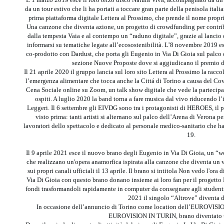
da un tour estivo che li ha portati a toccare gran parte della penisola itali
prima piattaforma digitale Lettera al Prossimo, che prende il nome propri
Una canzone che diventa azione, un progetto di crowdfunding per contrib
dalla tempesta Vaia e al contempo un “raduno digitale”, grazie al lancio
informarsi su tematiche legate all’ecosostenibilità. L’8 novembre 2019 es
co-prodotto con Dardust, che porta gli Eugenio in Via Di Gioia sul palco 
sezione Nuove Proposte dove si aggiudicano il premio d
Il 21 aprile 2020 il gruppo lancia sul loro sito Lettera al Prossimo la rac
l’emergenza alimentare che tocca anche la Cittá di Torino a causa del C
Cena Sociale online su Zoom, un talk show digitale che vede la partecipaz
ospiti. A luglio 2020 la band torna a fare musica dal vivo riducendo l’
Leggeri. Il 6 settembre gli EIVDG sono tra i protagonisti di HEROES, il p
visto prima: tanti artisti si alternano sul palco dell’Arena di Verona pe
lavoratori dello spettacolo e dedicato al personale medico-sanitario che 
19.
Il 9 aprile 2021 esce il nuovo brano degli Eugenio in Via Di Gioia, un “wo
che realizzano un'opera anamorfica ispirata alla canzone che diventa un
sui propri canali ufficiali il 13 aprile. Il brano si intitola Non vedo l'ora
Via Di Gioia con questo brano donano insieme ai loro fan per il progetto D
fondi trasformandoli rapidamente in computer da consegnare agli studenti
2021 il singolo “Altrove” diventa 
In occasione dell’annuncio di Torino come location dell’EUROVISIO
EUROVISION IN TURIN, brano diventato u