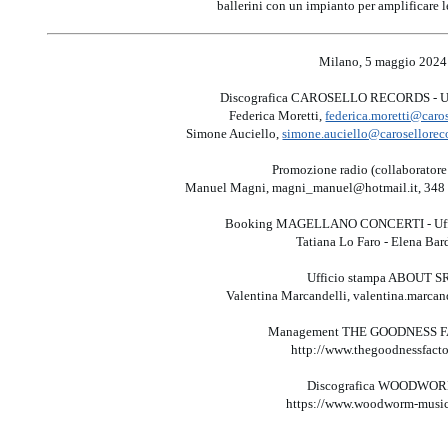
ballerini con un impianto per amplificare l
Milano, 5 maggio 2024
Discografica CAROSELLO RECORDS - Uf
Federica Moretti,
federica.moretti@caro
Simone Auciello,
simone.auciello@carosellorec
Promozione radio (collaboratore
Manuel Magni, magni_manuel@hotmail.it, 348
Booking MAGELLANO CONCERTI - Uffi
Tatiana Lo Faro - Elena Bar
Ufficio stampa ABOUT S
Valentina Marcandelli, valentina.marca
Management THE GOODNESS 
http://www.thegoodnessfactor
Discografica WOODWO
https://www.woodworm-musi