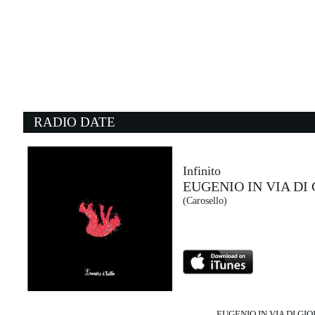
16:16:28
Sottomarini
MAHMOOD
Island Records (UMG)
16:21:00
1
What's Going On
M
FOUR NON BLONDES
S
- (-)
E
RADIO DATE
16:17:40
1
Make up sex
S
MACHINE GUN KELLY FEAT....
J
Virgin Records (UMG)
- 
Infinito
EUGENIO IN VIA DI 
16:21:01
1
(Carosello)
Spectrum (say my name) ...
T
FLORENCE + THE MACHINE
S
Universal Music (UMG)
R
EUGENIO IN VIA DI GIO