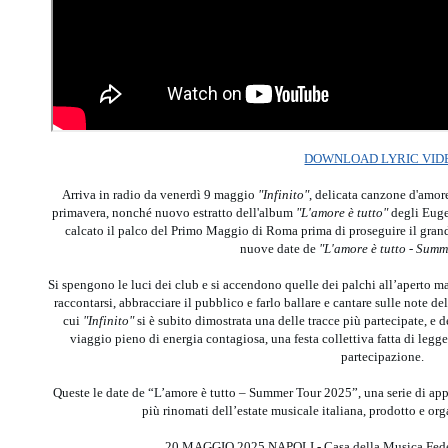
DOWNLOAD LYRIC VID
Arriva in radio da venerdì 9 maggio
"Infinito"
, delicata canzone d'amor
primavera, nonché nuovo estratto dell'album
"L'amore è tutto"
degli Euge
calcato il palco del Primo Maggio di Roma prima di proseguire il grand
nuove date de
"L'amore è tutto - Summ
Si spengono le luci dei club e si accendono quelle dei palchi all’aperto m
raccontarsi, abbracciare il pubblico e farlo ballare e cantare sulle note 
cui
"Infinito"
si è subito dimostrata una delle tracce più partecipate, e 
viaggio pieno di energia contagiosa, una festa collettiva fatta di legg
partecipazione.
Queste le date de “L’amore è tutto – Summer Tour 2025”, una serie di ap
più rinomati dell’estate musicale italiana, prodotto e o
20 MAGGIO 2025 NAPOLI - Casa della Musica Fed