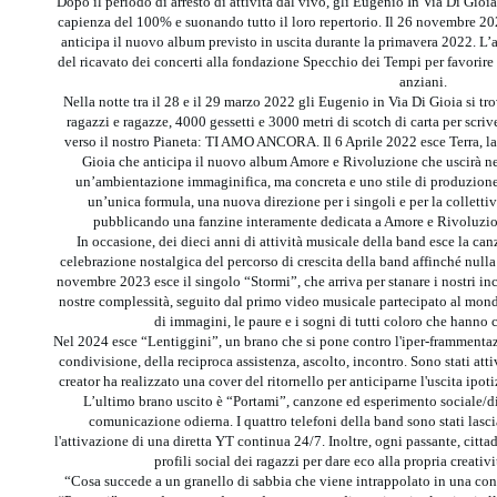
Dopo il periodo di arresto di attività dal vivo, gli Eugenio In Via Di Gioia 
capienza del 100% e suonando tutto il loro repertorio. Il 26 novembre 2
anticipa il nuovo album previsto in uscita durante la primavera 2022. 
del ricavato dei concerti alla fondazione Specchio dei Tempi per favorire 
anziani.
Nella notte tra il 28 e il 29 marzo 2022 gli Eugenio in Via Di Gioia si t
ragazzi e ragazze, 4000 gessetti e 3000 metri di scotch di carta per scri
verso il nostro Pianeta: TI AMO ANCORA. Il 6 Aprile 2022 esce Terra, l
Gioia che anticipa il nuovo album Amore e Rivoluzione che uscirà n
un’ambientazione immaginifica, ma concreta e uno stile di produzione 
un’unica formula, una nuova direzione per i singoli e per la collet
pubblicando una fanzine interamente dedicata a Amore e Rivoluzion
In occasione, dei dieci anni di attività musicale della band esce la ca
celebrazione nostalgica del percorso di crescita della band affinché nulla
novembre 2023 esce il singolo “Stormi”, che arriva per stanare i nostri inc
nostre complessità, seguito dal primo video musicale partecipato al mondo
di immagini, le paure e i sogni di tutti coloro che hanno 
Nel 2024 esce “Lentiggini”, un brano che si pone contro l'iper-frammentazi
condivisione, della reciproca assistenza, ascolto, incontro. Sono stati atti
creator ha realizzato una cover del ritornello per anticiparne l'uscita ipot
L’ultimo brano uscito è “Portami”, canzone ed esperimento sociale/digi
comunicazione odierna. I quattro telefoni della band sono stati lasc
l'attivazione di una diretta YT continua 24/7. Inoltre, ogni passante, cittad
profili social dei ragazzi per dare eco alla propria creativ
“Cosa succede a un granello di sabbia che viene intrappolato in una conc