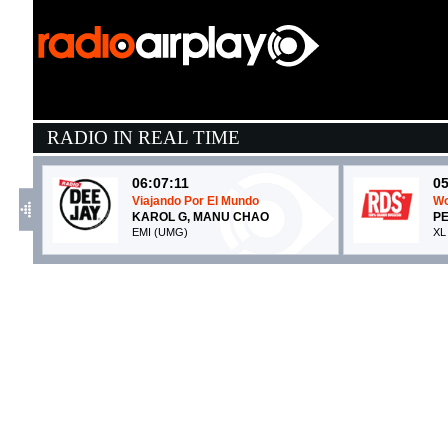
RADIO IN REAL TIME
06:07:11
05
Viajando Por El Mundo
Wo
KAROL G, MANU CHAO
PE
EMI (UMG)
XL
05:52:21
0
girl next door
F
MGK, WIZ KHALIFA
P
EMI (UMG)
Co
05:58:27
0
FLAMENCO PARANOIA
Li
SAMURAI JAY
O
Island Records (UMG)
- 