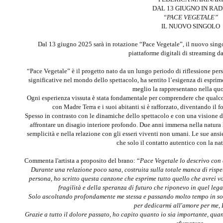
DAL 13 GIUGNO IN RAD
“PACE VEGETALE”
IL NUOVO SINGOLO
Dal 13 giugno 2025 sarà in rotazione “Pace Vegetale”, il nuovo singo
piattaforme digitali di streaming da
“Pace Vegetale” è il progetto nato da un lungo periodo di riflessione pe
significative nel mondo dello spettacolo, ha sentito l’esigenza di esprim
meglio la rappresentano nella quo
Ogni esperienza vissuta è stata fondamentale per comprendere che qualco
con Madre Terra e i suoi abitanti si è rafforzato, diventando il 
Spesso in contrasto con le dinamiche dello spettacolo e con una visione d
affrontare un disagio interiore profondo. Due anni immersa nella natura 
semplicità e nella relazione con gli esseri viventi non umani. Le sue an
che solo il contatto autentico con la na
Commenta l'artista a proposito del brano: “
Pace Vegetale lo descrivo con 
Durante una relazione poco sana, costruita sulla totale manca di rispett
persona, ho scritto questa canzone che esprime tutto quello che avrei 
fragilità e della speranza di futuro che riponevo in quel leg
Solo ascoltando profondamente me stessa e passando molto tempo in soli
per dedicarmi all'amore per me, 
Grazie a tutto il dolore passato, ho capito quanto io sia importante, qu