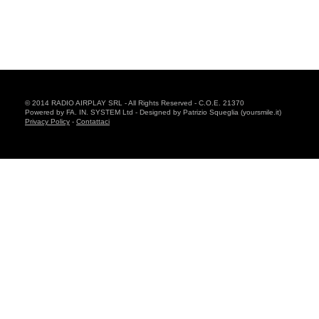
© 2014 RADIO AIRPLAY SRL - All Rights Reserved - C.O.E. 21370
Powered by FA. IN. SYSTEM Ltd - Designed by Patrizio Squeglia (yoursmile.it)
Privacy Policy
-
Contattaci