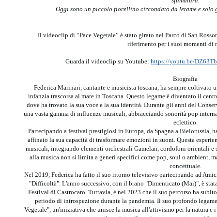
sfumatura.
Oggi sono un piccolo fiorellino circondato da letame e solo 
Il videoclip di “Pace Vegetale” è stato girato nel Parco di San Rossor
riferimento per i suoi momenti di r
Guarda il videoclip su Youtube:
https://youtu.be/DZ6
Biografia
Federica Marinari, cantante e musicista toscana, ha sempre coltivato 
infanzia trascorsa al mare in Toscana. Questo legame è diventato il centr
dove ha trovato la sua voce e la sua identità. Durante gli anni del Conser
una vasta gamma di influenze musicali, abbracciando sonorità pop internaz
eclettico.
Partecipando a festival prestigiosi in Europa, da Spagna a Bielorussia, h
affinato la sua capacità di trasformare emozioni in suoni. Questa esperien
musicali, integrando elementi orchestrali Gamelan, cordofoni orientali e s
alla musica non si limita a generi specifici come pop, soul o ambient, m
concettuale.
Nel 2019, Federica ha fatto il suo ritorno televisivo partecipando ad Amic
"Difficoltà". L'anno successivo, con il brano "Dimenticato (Mai)", è stat
Festival di Castrocaro. Tuttavia, è nel 2023 che il suo percorso ha subit
periodo di introspezione durante la pandemia. Il suo profondo legame
Vegetale", un'iniziativa che unisce la musica all'attivismo per la natura e i 