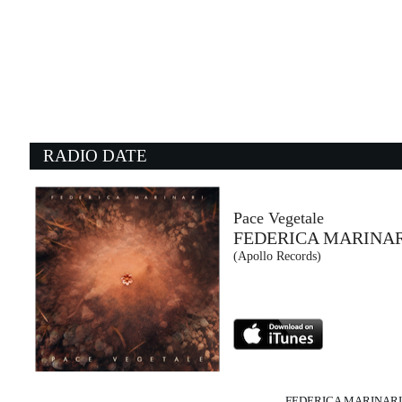
06:05:15
Situazione complicata
LUCIO CORSI
Sugar (SUG)
06:01:31
0
You Sexy Thing
E
MARVIN GAYE
T
- (-)
- 
RADIO DATE
05:56:43
0
Live Forever
E
OASIS
C
Sony Music (SME)
P
Pace Vegetale
FEDERICA MARINA
04:58:52
0
(Apollo Records)
Aria
M
ARGY & OMNYA
S
Afterlife (-)
E
FEDERICA MARINARI