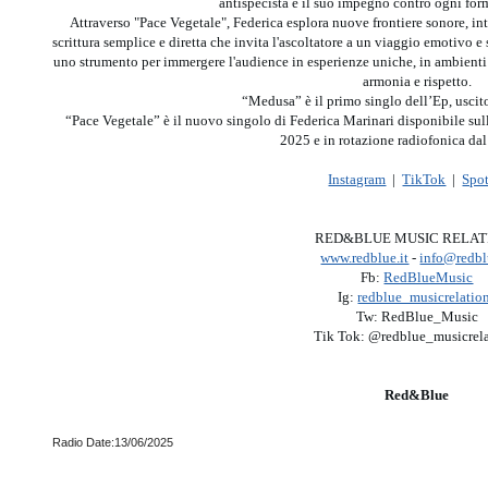
antispecista e il suo impegno contro ogni for
Attraverso "Pace Vegetale", Federica esplora nuove frontiere sonore, in
scrittura semplice e diretta che invita l'ascoltatore a un viaggio emotivo e 
uno strumento per immergere l'audience in esperienze uniche, in ambienti n
armonia e rispetto.
“Medusa” è il primo singlo dell’Ep, usci
“Pace Vegetale” è il nuovo singolo di Federica Marinari disponibile sull
2025 e in rotazione radiofonica da
Instagram
|
TikTok
|
Spot
RED&BLUE MUSIC RELAT
www.redblue.it
-
info@redbl
Fb:
RedBlueMusic
Ig:
redblue_musicrelatio
Tw: RedBlue_Music
Tik Tok: @redblue_musicrela
Red&Blue
Radio Date:13/06/2025