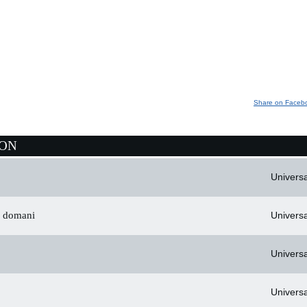
Share on Faceb
ION
Universa
o domani
Universa
Universa
Universa