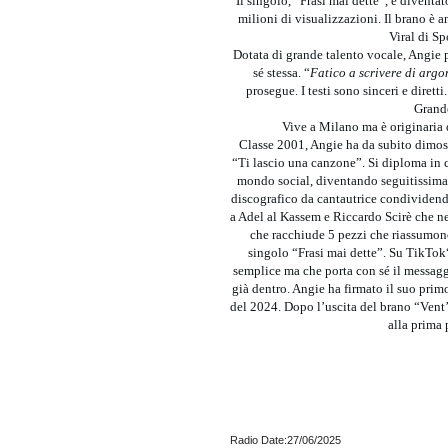
Il singolo, “Frasi mai dette”, è diventa
milioni di visualizzazioni. Il brano è a
Viral di Sp
Dotata di grande talento vocale, Angie p
sé stessa. “
Fatico a scrivere di argo
prosegue. I testi sono sinceri e diret
Grande
Vive a Milano ma è originaria 
Classe 2001, Angie ha da subito dimostra
“Ti lascio una canzone”. Si diploma in
mondo social, diventando seguitissima s
discografico da cantautrice condividendo
a Adel al Kassem e Riccardo Scirè che n
che racchiude 5 pezzi che riassumono
singolo “Frasi mai dette”. Su TikTok
semplice ma che porta con sé il messagg
già dentro. Angie ha firmato il suo pri
del 2024. Dopo l’uscita del brano “Vent’
alla prima
Radio Date:27/06/2025