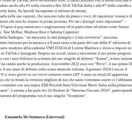
to virale su TikTok, dove ha ottenuto oltre 33 mila creazioni con il suono ufficiale e
ndato anche alla #1 nella classifica
Hot 50
di TikTok Italia e alla #7 della classifica
otify Italia. Su Spotify ha superato il milione di stream.
arla nelle sue canzoni, che nascono tutte da piano e voce, di esperienze vissute e d
menti che non ho vissuto in prima persona. Per me i dettagli sono importanti
” –
ti. S’ispira al pop americano e anglosassone ed in particolare ad artiste come Ariana
, Tate McRae, Madison Beer e Sabrina Carpenter.
della Sardegna: “
mi mancano la mia famiglia e il mio territorio
”, racconta.
to interesse per la musica e a 9 anni entra a far parte del cast della 4° edizione di
 canto moderno all'accademia VMS ITALIA di Loretta Martinez e inizia a imporsi ne
u TikTok e Instagram. Proprio sui social, inizia a raccontare il suo primo progetto
 con i suoi follower la scrittura del suo singolo di debutto “Scema”, scritto insiem
e ha curato anche la produzione. A novembre 2022 esce con “Per te”, il suo primo E
 il suo anno di debutto sulla scena musicale italiana. A gennaio 2024 è uscito il
“
E ci sono giorni in cui vorrei soltanto essere LEI
” è stato un trend all’apparenza
io che in fondo la versione migliore di noi che tanto vorremmo essere ce l’abbiam
mo contratto con una major, EMI Records Italy/Universal Music Italia nella primaver
anni”, è entrata a far parte dei 24 finalisti di “Sanremo Giovani 2024”, partecipand
 puntata del programma con il suo singolo “Scorpione”.
Emanuela Ali Seminara (Universal)