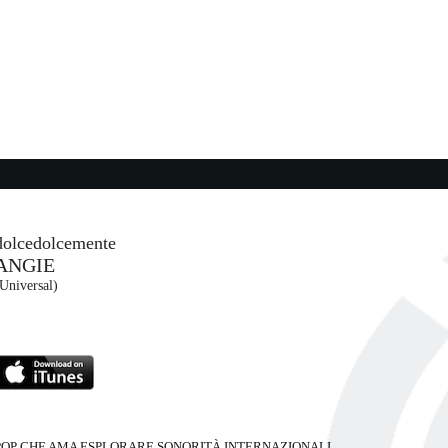
I
MG)
21:38:22
Where is my husband!
P
RAYE
Human Re Sources (-)
21:28:02
Potential
SOMBR
Warner Music (WMG)
dolcedolcemente
ANGIE
21:12:03
Universal)
Gold On The Celling
THE BLACK KEYS
(SME)
Warner Music (WMG)
OP CHE AMA ESPLORARE SONORITÀ INTERNAZIONALI,