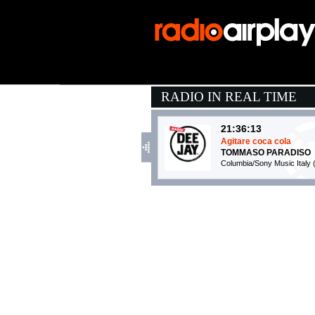
RADIO IN REAL TIME
21:36:13
Agitare coca cola
TOMMASO PARADISO
Columbia/Sony Music Italy
21:34:20
SWAG MUSIC
ARTIE 5IVE
Warner Music Italy (WMG)
21:19:59
Zone
MK FEAT. POPPY BA
Columbia (SME)