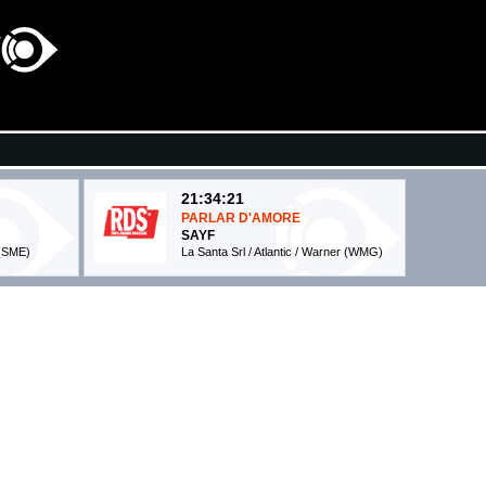
21:34:21
PARLAR D'AMORE
SAYF
 (SME)
La Santa Srl / Atlantic / Warner (WMG)
21:38:11
Barbie Girl
AQUA
- (-)
21:38:19
Bailar contigo
SKCOMB
BLACK EYED PEAS FEAT. ...
Epic Records (SME)