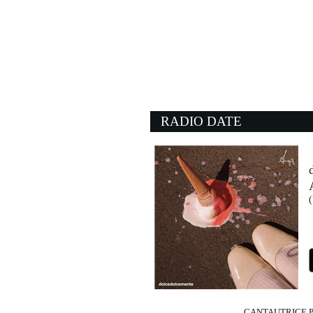
21:32:26
Le ragazze
CLARA, SANGIOVANN
Atlantic Records Italy (W
21:24:57
Sara
JEFFERSON STARSHI
- (-)
RADIO DATE
21:33:20
Go Your Own Way
FLEETWOOD MAC
- (-)
21:38:06
(
Magnetic
THE BAUSA
Columbia/B1 Recordings 
CANTAUTRICE P