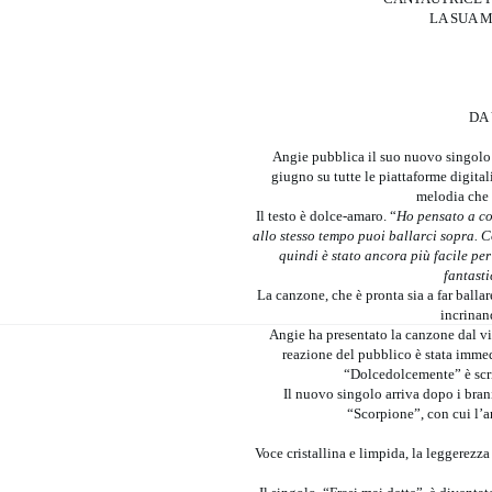
LA SUA M
DA
Angie pubblica il suo nuovo singolo
giugno su tutte le piattaforme digita
melodia che 
Il testo è dolce-amaro. “
Ho pensato a com
allo stesso tempo puoi ballarci sopra. C
quindi è stato ancora più facile pe
fantast
La canzone, che è pronta sia a far ball
incrinan
Angie ha presentato la canzone dal vi
reazione del pubblico è stata immedi
“Dolcedolcemente” è scri
Il nuovo singolo arriva dopo i bran
“Scorpione”, con cui l’ar
Voce cristallina e limpida, la leggerezza