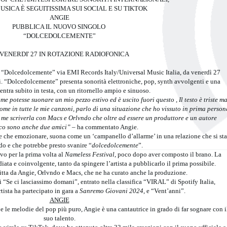
USICA È SEGUITISSIMA SUI SOCIAL E SU TIKTOK
ANGIE
PUBBLICA IL NUOVO SINGOLO
“DOLCEDOLCEMENTE”
 VENERDI' 27 IN ROTAZIONE RADIOFONICA
 “Dolcedolcemente” via EMI Records Italy/Universal Music Italia, da venerdì 27
li. “Dolcedolcemente” presenta sonorità elettroniche, pop, synth avvolgenti e una
entra subito in testa, con un ritornello ampio e sinuoso.
e potesse suonare un mio pezzo estivo ed è uscito fuori questo , Il testo è triste m
ome in tutte le mie canzoni, parlo di una situazione che ho vissuto in prima person
r me scriverla con Macs e Orlvndo che oltre ad essere un produttore e un autore
ico sono anche due amici”
– ha commentato Angie.
are che emozionare, suona come un ‘campanello d’allarme’ in una relazione che si sta
do e che potrebbe presto svanire “
dolcedolcemente
”.
vo per la prima volta al
Nameless Festival
, poco dopo aver composto il brano. La
ata e coinvolgente, tanto da spingere l’artista a pubblicarlo il prima possibile.
tta da Angie, Orlvndo e Macs, che ne ha curato anche la produzione.
i “Se ci lasciassimo domani”, entrato nella classifica “VIRAL” di Spotify Italia,
tista ha partecipato in gara a
Sanremo Giovani 2024
, e “Vent’anni”.
ANGIE
 e le melodie del pop più puro, Angie è una cantautrice in grado di far sognare con i
suo talento.