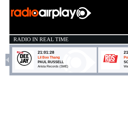
RADIO IN REAL TIME
21:01:28
21
Lil Boo Thang
Po
PAUL RUSSELL
S
Arista Records (SME)
Wa
21:18:39
2
Dance Monkey
M
TONES AND I
F
Bad Batch Records (WMG)
M
21:06:01
2
In Your Eyes
I
ALESSO, ONEREPUBLIC
U
EMI (UMG)
- 