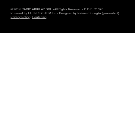
© 2014 RADIO AIRPLAY SRL - All Rights Reserved - C.O.E. 21370
Powered by FA. IN. SYSTEM Ltd - Designed by Patrizio Squeglia (yoursmile.it)
Privacy Policy
-
Contattaci