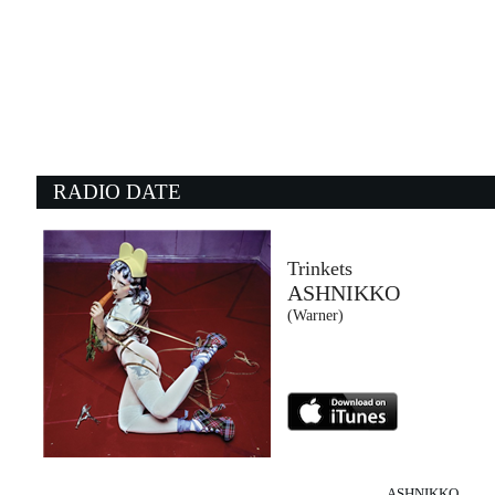
21:24:29
AMERICA INC.
GIANNA NANNINI,...
EMI (UMG)
21:24:19
2
Hotel California
D
THE EAGLES
R
- (-)
Un
RADIO DATE
21:14:52
2
People Have The Power
P
PATTI SMITH
G
Sony Music (SME)
Ge
Trinkets
ASHNIKKO
21:18:45
2
(Warner)
Thursday
S
JESS GLYNNE
M
Atlantic Records UK (WMG)
Su
ASHNIKKO