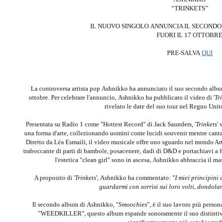
“TRINKETS”
IL NUOVO SINGOLO ANNUNCIA IL SECONDO
FUORI IL 17 OTTOBR
PRE-SALVA
QUI
La controversa artista pop Ashnikko ha annunciato il suo secondo albu
ottobre. Per celebrare l'annuncio, Ashnikko ha pubblicato il video di '
Tr
rivelato le date del suo tour nel Regno Unit
Presentata su Radio 1 come "Hottest Record" di Jack Saunders, '
Trinkets
'
una forma d'arte, collezionando uomini come lucidi souvenir mentre canta
Diretto da Léa Esmaili, il video musicale offre uno sguardo nel mondo A
traboccante di parti di bambole, posacenere, dadi di D&D e portachiavi a 
l'estetica "clean girl" sono in ascesa, Ashnikko abbraccia il 
A proposito di '
Trinkets
', Ashnikko ha commentato: "
I miei principini
guardarmi con sorrisi sui loro volti, dondol
Il secondo album di Ashnikko, "
Smoochies
", è il suo lavoro più perso
"WEEDKILLER", questo album espande sonoramente il suo distintiv