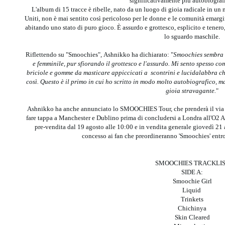
significativamente più autobiografi
L'album di 15 tracce è ribelle, nato da un luogo di gioia radicale in un
Uniti, non è mai sentito così pericoloso per le donne e le comunità emargin
abitando uno stato di puro gioco. È assurdo e grottesco, esplicito e tenero,
lo sguardo maschile.
Riflettendo su "Smoochies", Ashnikko ha dichiarato: "
Smoochies sembra l
e femminile, pur sfiorando il grottesco e l'assurdo. Mi sento spesso c
briciole e gomme da masticare appiccicati a scontrini e lucidalabbra ch
così. Questo è il primo in cui ho scritto in modo molto autobiografico, ma
gioia stravagante.
"
Ashnikko ha anche annunciato lo SMOOCHIES Tour, che prenderà il via l
fare tappa a Manchester e Dublino prima di concludersi a Londra all'O2 A
pre-vendita dal 19 agosto alle 10:00 e in vendita generale giovedì 21 
concesso ai fan che preordineranno 'Smoochies' entr
SMOOCHIES TRACKLI
SIDE A:
Smoochie Girl
Liquid
Trinkets
Chichinya
Skin Cleared