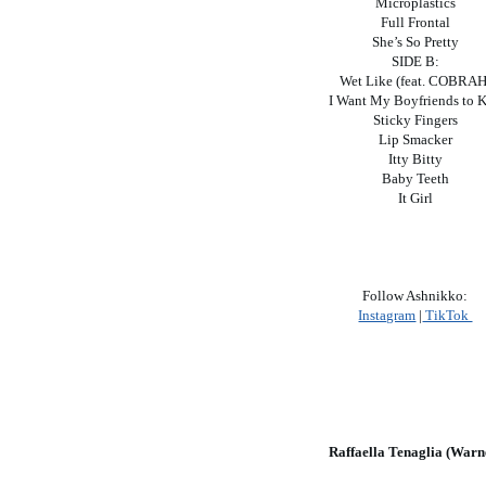
Microplastics
Full Frontal
She’s So Pretty
SIDE B:
Wet Like (feat. COBRAH
I Want My Boyfriends to K
Sticky Fingers
Lip Smacker
Itty Bitty
Baby Teeth
It Girl
Follow Ashnikko:
Instagram
|
TikTok
Raffaella Tenaglia (Warn