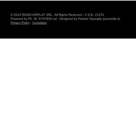
© 2014 RADIO AIRPLAY SRL - All Rights Reserved - C.O.E. 21370
Powered by FA. IN. SYSTEM Ltd - Designed by Patrizio Squeglia (yoursmile.it)
Privacy Policy
-
Contattaci