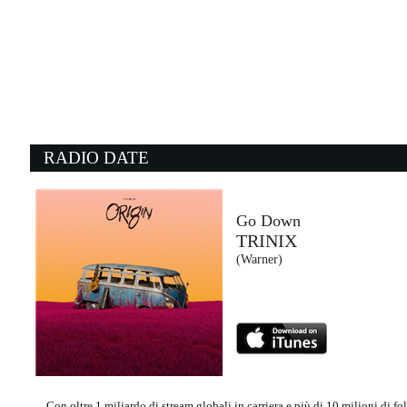
12:10:39
Buon vento
JOVANOTTI, ALFA
Island Records (UMG)
11:57:32
1
Don't You Want Me
W
HUMAN LEAGUE
A
- (-)
V
RADIO DATE
12:10:56
1
Evolution
T
NOTHING BUT THIEVES
I
RCA Records (SME)
- 
Go Down
TRINIX
12:04:05
1
(Warner)
Whatever Turns You On
P
AXWELL FEAT. BONN
S
Axtone Records (-)
La
Con oltre 1 miliardo di stream globali in carriera e più di 10 milioni di f