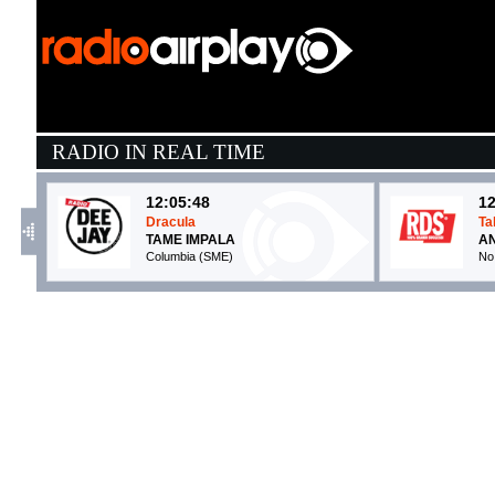
RADIO IN REAL TIME
12:05:48
12
Dracula
Ta
TAME IMPALA
AN
Columbia (SME)
No 
12:10:43
1
Illusion
A
DUA LIPA
K
Warner Music Uk (WMG)
E
12:07:09
1
WHITE GIRL WASTED
T
ANNA
N
EMI (UMG)
C