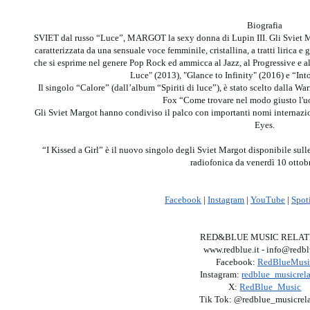
Biografia
SVIET dal russo “Luce”, MARGOT la sexy donna di Lupin III. Gli Sviet M
caratterizzata da una sensuale voce femminile, cristallina, a tratti lirica e
che si esprime nel genere Pop Rock ed ammicca al Jazz, al Progressive e al 
Luce" (2013), "Glance to Infinity" (2016) e “In
Il singolo “Calore” (dall’album “Spiriti di luce”), è stato scelto dalla W
Fox “Come trovare nel modo giusto l'u
Gli Sviet Margot hanno condiviso il palco con importanti nomi internazi
Eyes.
“I Kissed a Girl” è il nuovo singolo degli Sviet Margot disponibile sulle
radiofonica da venerdì 10 ottob
Facebook
|
Instagram
|
YouTube
|
Spot
RED&BLUE MUSIC RELAT
www.redblue.it - info@redbl
Facebook:
RedBlueMusi
Instagram:
redblue_musicrela
X:
RedBlue_Music
Tik Tok: @redblue_musicrela