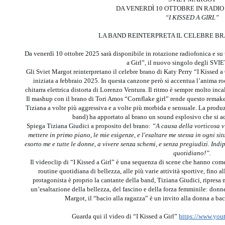
DA VENERDÌ 10 OTTOBRE IN RADIO 
“I KISSED A GIRL”
LA BAND REINTERPRETA IL CELEBRE BR
Da venerdì 10 ottobre 2025 sarà disponibile in rotazione radiofonica e su t
a Girl”, il nuovo singolo degli 
Gli Sviet Margot reinterpretano il celebre brano di Katy Perry “I Kissed a
iniziata a febbraio 2025. In questa canzone però si accentua l’anima 
chitarra elettrica distorta di Lorenzo Ventura. Il ritmo è sempre molto inc
Il mashup con il brano di Tori Amos “Cornflake girl” rende questo remak
Tiziana a volte più aggressiva e a volte più morbida e sensuale. La prod
band) ha apportato al brano un sound esplosivo che si acc
Spiega Tiziana Giudici a proposito del brano:
“A causa della vorticosa v
mettere in primo piano, le mie esigenze, e l'esaltare me stessa in ogni s
esorto me e tutte le donne, a vivere senza schemi, e senza pregiudizi. Ind
quotidiano!”.
Il videoclip di “I Kissed a Girl” è una sequenza di scene che hanno come
routine quotidiana di bellezza, alle più varie attività sportive, fino al
protagonista è proprio la cantante della band, Tiziana Giudici, ripresa m
un’esaltazione della bellezza, del fascino e della forza femminile: donne 
Margot, il “bacio alla ragazza” è un invito alla donna a bac
Guarda qui il video di “I Kissed a Girl”
https://www.yo