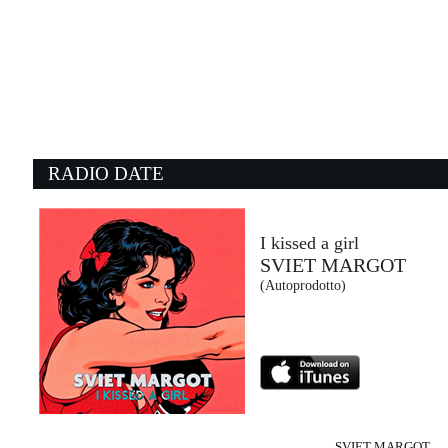
17:33:35
Per sempre sì
SAL DA VINCI
Atlantic Records Italy / Cose ...
17:09:02
1
Baker Street
S
GERRY RAFFERTY
S
- (-)
I
RADIO DATE
17:33:52
1
Everybody Have A Good Time
T
THE DARKNESS
R
Spin-Go! (SPI)
DM
I kissed a girl
SVIET MARGOT
17:34:47
1
(Autoprodotto)
Danceteria
S
MADONNA
F
Warner/Boy Toy (WMG)
43
SVIET MARGOT