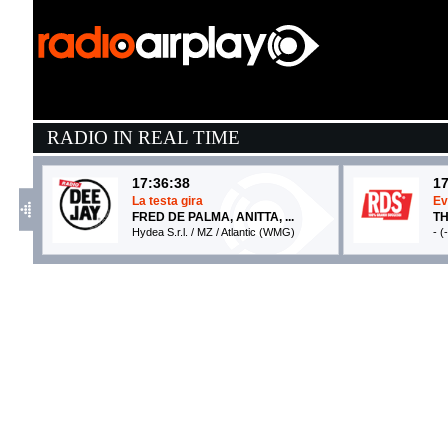
RADIO IN REAL TIME
17:36:38
17
La testa gira
Ev
FRED DE PALMA, ANITTA, ...
T
Hydea S.r.l. / MZ / Atlantic (WMG)
- (
17:37:56
1
Niente
W
MALIKA AYANE
P
Sugar (SUG)
XL
17:36:08
1
Dance No More
M
HARRY STYLES
E
Columbia (SME)
I