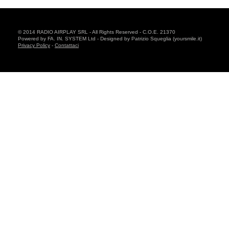
© 2014 RADIO AIRPLAY SRL - All Rights Reserved - C.O.E. 21370
Powered by FA. IN. SYSTEM Ltd - Designed by Patrizio Squeglia (yoursmile.it)
Privacy Policy
-
Contattaci