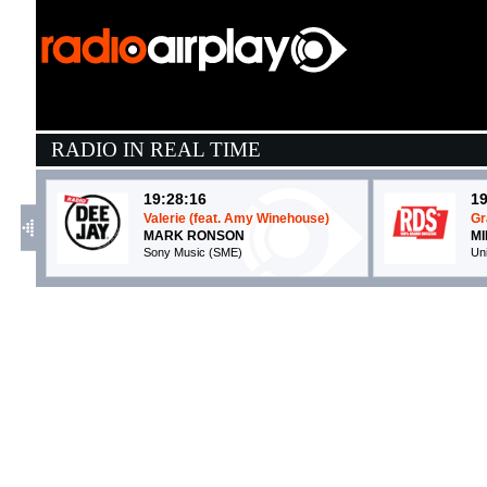
RADIO IN REAL TIME
19:28:16
19
Valerie (feat. Amy Winehouse)
Gr
MARK RONSON
M
Sony Music (SME)
Un
19:33:38
1
Baby Steps
M
OLIVIA DEAN
B
EMI (UMG)
Ni
19:36:39
1
Agitare coca cola
T
TOMMASO PARADISO
A
Columbia/Sony Music Italy (SME)
No