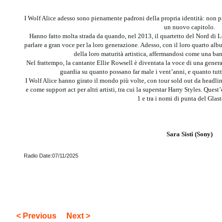
I Wolf Alice adesso sono pienamente padroni della propria identità: non più
un nuovo capitolo.
Hanno fatto molta strada da quando, nel 2013, il quartetto del Nord di
parlare a gran voce per la loro generazione. Adesso, con il loro quarto al
della loro maturità artistica, affermandosi come una b
Nel frattempo, la cantante Ellie Rowsell è diventata la voce di una genera
guardia su quanto possano far male i vent’anni, e quanto tu
I Wolf Alice hanno girato il mondo più volte, con tour sold out da headlin
e come support act per altri artisti, tra cui la superstar Harry Styles. Qu
1 e tra i nomi di punta del Glas
Sara Sisti (Sony)
Radio Date:07/11/2025
< Previous
Next >