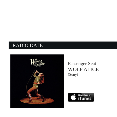
19:29:51
SUMMER FUNK
FRANCESCO GABBANI
432 / BMG (-)
19:28:20
1
12 TO 12
O
SOMBR
J
Warner Music (WMG)
- 
RADIO DATE
19:13:28
1
GREAT PRETENDER
T
KASABIAN
Z
Columbia (SME)
- 
Passenger Seat
WOLF ALICE
19:33:24
1
(Sony)
Cattive Abitudini
A
MACE CON SALMO e...
E
Warner/Sony (WMG)
I