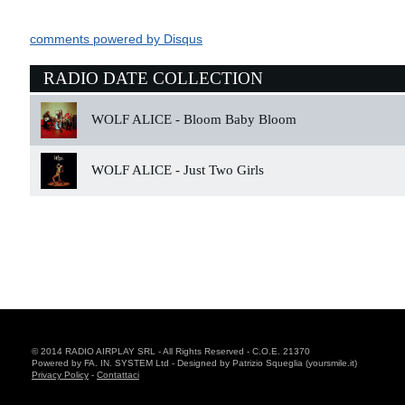
comments powered by
Disqus
RADIO DATE COLLECTION
WOLF ALICE -
Bloom Baby Bloom
WOLF ALICE -
Just Two Girls
© 2014 RADIO AIRPLAY SRL - All Rights Reserved - C.O.E. 21370
Powered by FA. IN. SYSTEM Ltd - Designed by Patrizio Squeglia (yoursmile.it)
Privacy Policy
-
Contattaci