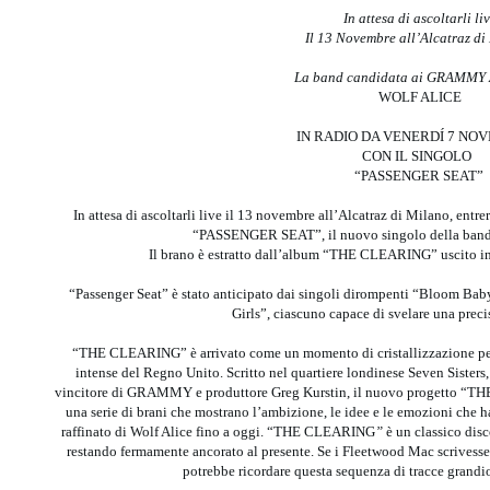
In attesa di ascoltarli li
Il 13 Novembre all’Alcatraz di
La band candidata ai GRAMM
WOLF ALICE
IN RADIO DA VENERDÍ 7 N
CON IL SINGOLO
“PASSENGER SEAT”
In attesa di ascoltarli live il 13 novembre all’Alcatraz di Milano, ent
“PASSENGER SEAT”, il nuovo singolo della ban
Il brano è estratto dall’album “THE CLEARING” uscito in f
“Passenger Seat” è stato anticipato dai singoli dirompenti “Bloom Bab
Girls”, ciascuno capace di svelare una preci
“THE CLEARING” è arrivato come un momento di cristallizzazione per
intense del Regno Unito. Scritto nel quartiere londinese Seven Sisters,
vincitore di GRAMMY e produttore Greg Kurstin, il nuovo progetto 
una serie di brani che mostrano l’ambizione, le idee e le emozioni che ha
raffinato di Wolf Alice fino a oggi. “THE CLEARING
”
è un classico disc
restando fermamente ancorato al presente. Se i Fleetwood Mac scrivesser
potrebbe ricordare questa sequenza di tracce grandios