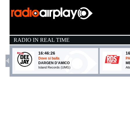
RADIO IN REAL TIME
16:46:26
16
Dove si balla
P
DARGEN D'AMICO
ME
Island Records (UMG)
At
16:40:00
1
DNA
B
GABRY PONTE, JOVANOTTI
J
gekai (-)
I
16:45:05
1
Astronaut In The Ocean
C
MASKED WOLF
C
Warner Music (WMG)
Ci