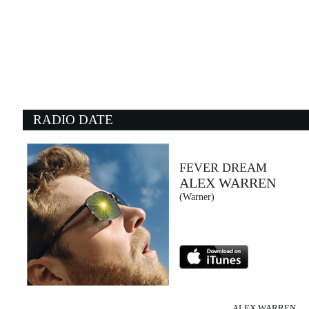
16:36:24
DNA
GABRY PONTE, JOVANOTTI
gekai (-)
16:45:07
1
Good Riddance (Time Of ...
Mr
GREEN DAY
T
Warner Music (WMG)
W
RADIO DATE
16:45:57
1
Another Brick In The Wall ...
S
PINK FLOYD
R
- (-)
W
FEVER DREAM
ALEX WARREN
16:44:58
1
(Warner)
Last Friday Night (T.G.I.F.)
L
KATY PERRY
B
EMI (UMG)
E
ALEX WARREN