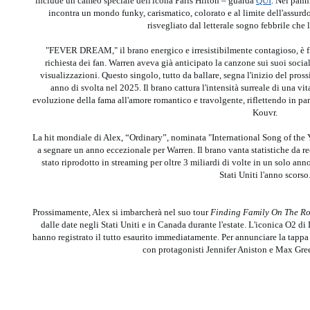
include un cameo speciale dell'icona Paris Hilton – guarda
QUI
. Nei pann
incontra un mondo funky, carismatico, colorato e al limite dell'assurdo
risvegliato dal letterale sogno febbrile che lo
"FEVER DREAM," il brano energico e irresistibilmente contagioso, è f
richiesta dei fan. Warren aveva già anticipato la canzone sui suoi soci
visualizzazioni. Questo singolo, tutto da ballare, segna l'inizio del pros
anno di svolta nel 2025. Il brano cattura l'intensità surreale di una vit
evoluzione della fama all'amore romantico e travolgente, riflettendo in pa
Kouvr.
La hit mondiale di Alex, “Ordinary”, nominata "International Song of the 
a segnare un anno eccezionale per Warren. Il brano vanta statistiche da re
stato riprodotto in streaming per oltre 3 miliardi di volte in un solo ann
Stati Uniti l'anno scorso
Prossimamente, Alex si imbarcherà nel suo tour
Finding Family On The R
dalle date negli Stati Uniti e in Canada durante l'estate. L'iconica O2 
hanno registrato il tutto esaurito immediatamente. Per annunciare la tappa
con protagonisti Jennifer Aniston e Max Gre