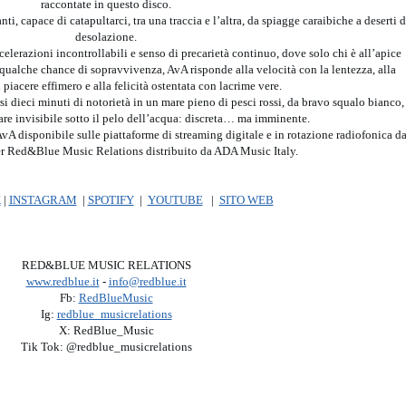
raccontate in questo disco.
i, capace di catapultarci, tra una traccia e l’altra, da spiagge caraibiche a deserti d
desolazione.
elerazioni incontrollabili e senso di precarietà continuo, dove solo chi è all’apice
qualche chance di sopravvivenza, AvA risponde alla velocità con la lentezza, alla
 piacere effimero e alla felicità ostentata con lacrime vere.
si dieci minuti di notorietà in un mare pieno di pesci rossi, da bravo squalo bianco,
are invisibile sotto il pelo dell’acqua: discreta… ma imminente.
 disponibile sulle piattaforme di streaming digitale e in rotazione radiofonica da
er Red&Blue Music Relations distribuito da ADA Music Italy.
K
|
INSTAGRAM
|
SPOTIFY
|
YOUTUBE
|
SITO WEB
RED&BLUE MUSIC RELATIONS
www.redblue.it
-
info@redblue.it
Fb:
RedBlueMusic
Ig:
redblue_musicrelations
X: RedBlue_Music
Tik Tok: @redblue_musicrelations