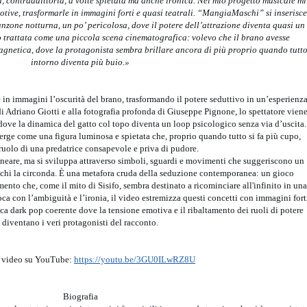
, contraddittoria, a volte spietata ma anche ironica. Nel mio progetto musicale mi
tive, trasformarle in immagini forti e quasi teatrali. “MangiaMaschi” si inserisce
nzone notturna, un po’ pericolosa, dove il potere dell’attrazione diventa quasi un
o trattata come una piccola scena cinematografica: volevo che il brano avesse
agnetica, dove la protagonista sembra brillare ancora di più proprio quando tutt
intorno diventa più buio.»
in immagini l’oscurità del brano, trasformando il potere seduttivo in un’esperienz
 di Adriano Giotti e alla fotografia profonda di Giuseppe Pignone, lo spettatore vien
ove la dinamica del gatto col topo diventa un loop psicologico senza via d’uscita.
erge come una figura luminosa e spietata che, proprio quando tutto si fa più cupo,
ruolo di una predatrice consapevole e priva di pudore.
neare, ma si sviluppa attraverso simboli, sguardi e movimenti che suggeriscono un
e chi la circonda. È una metafora cruda della seduzione contemporanea: un gioco
mento che, come il mito di Sisifo, sembra destinato a ricominciare all'infinito in una
gioca con l’ambiguità e l’ironia, il video estremizza questi concetti con immagini fort
ca dark pop coerente dove la tensione emotiva e il ribaltamento dei ruoli di potere
diventano i veri protagonisti del racconto.
l video su YouTube:
https://youtu.be/3GU0ILwRZ8U
Biografia