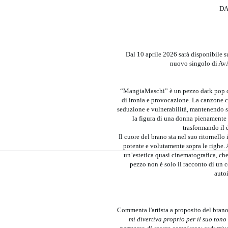
DA
Dal 10 aprile 2026 sarà disponibile s
nuovo singolo di Av
“MangiaMaschi” è un pezzo dark pop dall
di ironia e provocazione. La canzone c
seduzione e vulnerabilità, mantenendo se
la figura di una donna pienamente 
trasformando il d
Il cuore del brano sta nel suo ritornello
potente e volutamente sopra le righe.
un’estetica quasi cinematografica, che 
pezzo non è solo il racconto di un c
auto
Commenta l'artista a proposito del bran
mi divertiva proprio per il suo tono