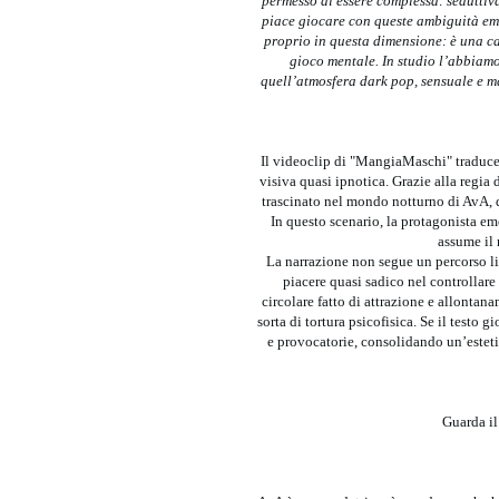
permesso di essere complessa: seduttiva
piace giocare con queste ambiguità emo
proprio in questa dimensione: è una ca
gioco mentale. In studio l’abbiam
quell’atmosfera dark pop, sensuale e m
Il videoclip di "MangiaMaschi" traduce 
visiva quasi ipnotica. Grazie alla regia
trascinato nel mondo notturno di AvA, d
In questo scenario, la protagonista em
assume il 
La narrazione non segue un percorso li
piacere quasi sadico nel controllar
circolare fatto di attrazione e allontana
sorta di tortura psicofisica. Se il testo 
e provocatorie, consolidando un’esteti
Guarda i