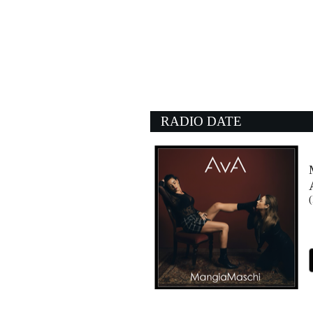
16:36:16
Porno
BAMBOLE DI PEZZA
EMI (UMG)
16:26:57
Sei nell'anima
GIANNA NANNINI
Sony Music (SME)
RADIO DATE
16:32:08
The Adventures of Rain 
RED HOT CHILI PEPP
Warner Music (WMG)
16:34:27
Girl
JONAS BLUE
Defected (-)