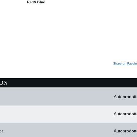
Red&Blue
Share on Faceb
ION
Autoprodott
Autoprodott
ca
Autoprodott