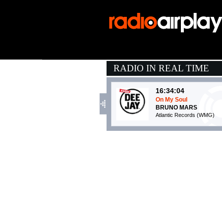
RADIO IN REAL TIME
16:34:04
On My Soul
BRUNO MARS
Atlantic Records (WMG)
16:32:18
girl next door
MGK, WIZ KHALIFA
EMI (UMG)
16:31:56
The First Time
DAMIANO DAVID
Epic Records Italy (SME)