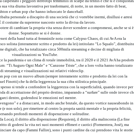
 calpestato i peggiori stereotipi femminili in scarpe da tennis e che si è conquistat
sua vita diurna lavorativa per trasformarsi, di notte, in un mostro fatto di beat,
ton e urban pop che hanno infuocato le dancehall.
ibalta personale a discapito di una società che ci vorrebbe inermi, disillusi e arresi
 il costume da supereroe nascosto sotto la divisa da lavoro.
otere di cambiare la propria vita senza dover scendere a compromessi, anche se si è
donne. Soprattutto se si è donne.
ceneri della band tutta al femminile nota come Calypso Chaos, di cui AvA era la
co solista (interamente scritto e prodotto da lei) intitolato “Lo Squalo”, distribuit
orme digitali, che ha totalizzato circa 500mila streaming e decine di migliaia di
visualizzazioni su YouTube.
lice la pandemia e un clima di totale immobilità, tra il 2020 e il 2021 AvA ha prodott
lbum: “Ti Auguro Ogni Male” e “Canzone Triste”, che a loro volta hanno totalizzato
di streaming e visualizzazioni sui relativi videoclip.
an pop con un nuovo album (sempre interamente scritto e prodotto da lei con la
l Finotti) che fa della leggerezza la sua cifra stilistica principale.
spesso si tende a confondere la leggerezza con la superficialità, quando invece per
nda di accettazione del proprio destino, imparando a “surfare” sulle onde invece ch
garci dentro, godendosi le emozioni nel mentre.
 vengono” e a distaccarsi, in modo anche brutale, da questo vortice nauseabondo in
e (e non solo), per rimettere al centro la propria sanità mentale e la propria felicità,
versando profondi momenti di disperazione e solitudine.
da Loca), il diritto alla disperazione (Requiem), il diritto alla malinconia (La fine
diritto di godersi la vita nei suoi momenti effimeri e caotici (Formentera, Josè), ma
cominciare da capo (Fammi Fallire), sono i punti cardine da cui prendono vita le storie