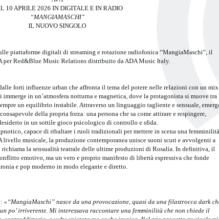
L 10 APRILE 2026 IN DIGITALE E IN RADIO
“MANGIAMASCHI”
IL NUOVO SINGOLO
ulle piattaforme digitali di streaming e rotazione radiofonica “MangiaMaschi”, il
A per Red&Blue Music Relations distribuito da ADA Music Italy.
e forti influenze urban che affronta il tema del potere nelle relazioni con un mix
i immerge in un’atmosfera notturna e magnetica, dove la protagonista si muove tra
mpre un equilibrio instabile. Attraverso un linguaggio tagliente e sensuale, emerg
consapevole della propria forza: una persona che sa come attirare e respingere,
esiderio in un sottile gioco psicologico di controllo e sfida.
 ipnotico, capace di ribaltare i ruoli tradizionali per mettere in scena una femminilit
 A livello musicale, la produzione contemporanea unisce suoni scuri e avvolgenti a
richiama la sensualità teatrale delle ultime produzioni di Rosalía. In definitiva, il
onflitto emotivo, ma un vero e proprio manifesto di libertà espressiva che fonde
ironia e pop moderno in modo elegante e diretto.
o:
«“MangiaMaschi” nasce da una provocazione, quasi da una filastrocca dark ch
 un po’ irriverente. Mi interessava raccontare una femminilità che non chiede il