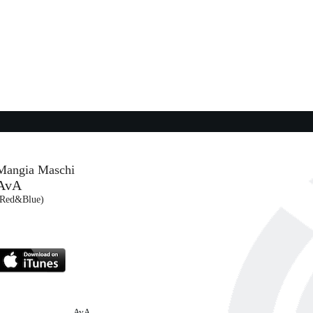
16:32:16
Animali notturni
MALIKA AYANE
Carosello / Believe / A.M.A.S.T. (CAR)
16:33:42
...
Maledetto me
ERS
FULMINACCI
Maciste/ Warner (WMG)
Mangia Maschi
AvA
16:34:58
(Red&Blue)
La Città Degli Angeli
ACHILLE LAURO
Warner Music Italy (WMG)
AvA