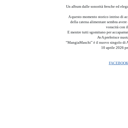
Un album dalle sonorità fresche ed elegant
A questo momento storico intriso di acc
della catena alimentare sembra avere 
voracità con il
E mentre tutti sgomitano per accaparrar
AvA preferisce nuot
“MangiaMaschi” è il nuovo singolo di AvA
10 aprile 2026 p
FACEBOO