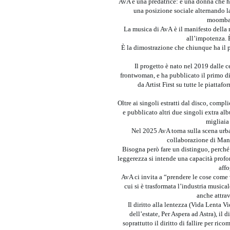
AvA è una predatrice: è una donna che ha
una posizione sociale alternando la 
moombah
La musica di AvA è il manifesto della r
all’impotenza. È
È la dimostrazione che chiunque ha il p
Il progetto è nato nel 2019 dalle 
frontwoman, e ha pubblicato il primo dis
da Artist First su tutte le piattaf
Oltre ai singoli estratti dal disco, comp
e pubblicato altri due singoli extra a
migliaia 
Nel 2025 AvA torna sulla scena urb
collaborazione di Manue
Bisogna però fare un distinguo, perché 
leggerezza si intende una capacità profo
affo
AvA ci invita a “prendere le cose come
cui si è trasformata l’industria musical
anche attra
Il diritto alla lentezza (Vida Lenta Vi
dell’estate, Per Aspera ad Astra), il 
soprattutto il diritto di fallire per ri