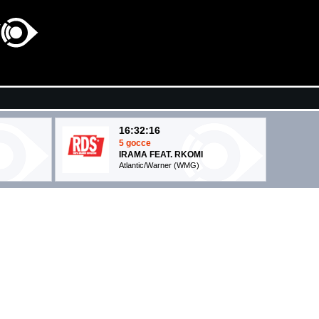
16:32:16
5 gocce
IRAMA FEAT. RKOMI
Atlantic/Warner (WMG)
16:35:26
Titanium (feat. Sia)
DAVID GUETTA
EMI (UMG)
16:34:11
Cenere
LAZZA
Island Records (UMG)