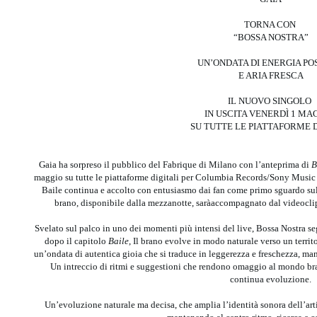
TORNA CON
“BOSSA NOSTRA”
UN’ONDATA DI ENERGIA PO
E ARIA FRESCA
IL NUOVO SINGOLO
IN USCITA VENERDÌ 1 MA
SU TUTTE LE PIATTAFORME D
Gaia ha sorpreso il pubblico del Fabrique di Milano con l’anteprima di
B
maggio su tutte le piattaforme digitali per Columbia Records/Sony Music It
Baile continua e accolto con entusiasmo dai fan come primo sguardo sul
brano, disponibile dalla mezzanotte, saràaccompagnato dal videocli
Svelato sul palco in uno dei momenti più intensi del live, Bossa Nostra seg
dopo il capitolo
Baile
, Il brano evolve in modo naturale verso un territ
un’ondata di autentica gioia che si traduce in leggerezza e freschezza, ma
Un intreccio di ritmi e suggestioni che rendono omaggio al mondo bra
continua evoluzione.
Un’evoluzione naturale ma decisa, che amplia l’identità sonora dell’arti