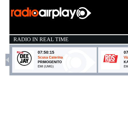
RADIO IN REAL TIME
07:50:15
07
Scusa Caterina
Vi
PRIMOGENITO
K
EMI (UMG)
EM
07:49:06
0
PARLAR D'AMORE
N
SAYF
L
La Santa Srl / Atlantic / Warner (WMG)
Up
07:50:02
0
Dimanche Midi Pile
B
GISÈLE
M
Warner Music Italy (WMG)
- 