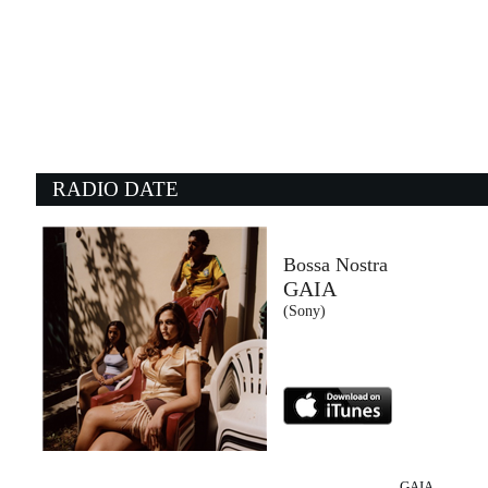
07:49:14
Partiti adesso
GIUSY FERRERI
Sony Music (SME)
07:50:08
0
Ever Seen The Rain?
W
CREEDENCE CLEARWATER...
J
- (-)
B
RADIO DATE
07:48:47
0
Young Again
M
SHINEDOWN
S
Atlantic Records (-)
- 
Bossa Nostra
GAIA
07:47:56
0
(Sony)
FLAMENCO PARANOIA
P
SAMURAI JAY
S
Island Records (UMG)
La
GAIA