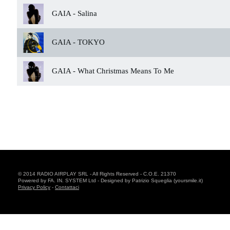
GAIA -
Salina
GAIA -
TOKYO
GAIA -
What Christmas Means To Me
© 2014 RADIO AIRPLAY SRL - All Rights Reserved - C.O.E. 21370
Powered by FA. IN. SYSTEM Ltd - Designed by Patrizio Squeglia (yoursmile.it)
Privacy Policy
-
Contattaci