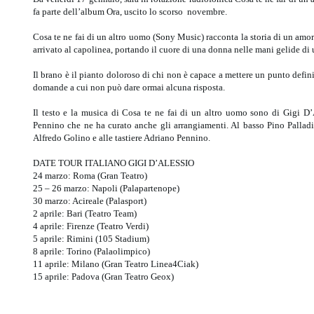
fa parte dell’album Ora, uscito lo scorso novembre.
Cosa te ne fai di un altro uomo (Sony Music) racconta la storia di un amo
arrivato al capolinea, portando il cuore di una donna nelle mani gelide di
Il brano è il pianto doloroso di chi non è capace a mettere un punto defini
domande a cui non può dare ormai alcuna risposta.
Il testo e la musica di Cosa te ne fai di un altro uomo sono di Gigi D’
Pennino che ne ha curato anche gli arrangiamenti. Al basso Pino Palladi
Alfredo Golino e alle tastiere Adriano Pennino.
DATE TOUR ITALIANO GIGI D’ALESSIO
24 marzo: Roma (Gran Teatro)
25 – 26 marzo: Napoli (Palapartenope)
30 marzo: Acireale (Palasport)
2 aprile: Bari (Teatro Team)
4 aprile: Firenze (Teatro Verdi)
5 aprile: Rimini (105 Stadium)
8 aprile: Torino (Palaolimpico)
11 aprile: Milano (Gran Teatro Linea4Ciak)
15 aprile: Padova (Gran Teatro Geox)