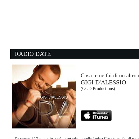
10:04:06
Abissale
TANANAI
Capitol Records (-)
09:43:13
0
Maria
S
BLONDIE
F
- (-)
M
RADIO DATE
09:28:08
0
Evolution
R
NOTHING BUT THIEVES
A
RCA Records (SME)
Un
Cosa te ne fai di un altr
GIGI D'ALESSIO
10:04:19
1
(GGD Productions)
Don’t Wanna Go Home
O
MEDUZA FEAT. HENRY...
N
Island Records (UMG)
NG
Da venerdì 17 gennaio, sarà in rotazione radiofonica Cosa te ne fai di un