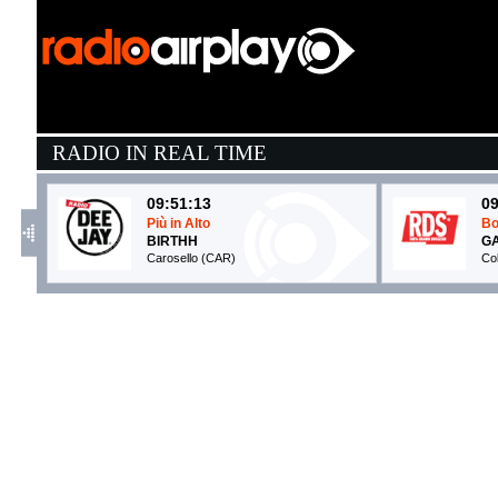
RADIO IN REAL TIME
09:51:13
09
Più in Alto
Bo
BIRTHH
GA
Carosello (CAR)
Co
09:55:37
1
Heavy Cross
La
GOSSIP
F
Sony Music (SME)
Hy
09:58:30
0
Little Talks
M
OF MONSTERS and MEN
T
Universal Music (UMG)
Co