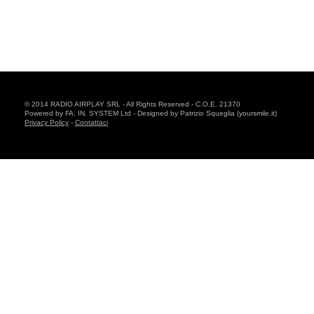
© 2014 RADIO AIRPLAY SRL - All Rights Reserved - C.O.E. 21370
Powered by FA. IN. SYSTEM Ltd - Designed by Patrizio Squeglia (yoursmile.it)
Privacy Policy
-
Contattaci