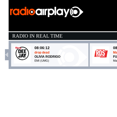
RADIO IN REAL TIME
08:06:12
08
drop dead
Ma
OLIVIA RODRIGO
FU
EMI (UMG)
Ma
08:09:15
0
Canto d'amore
P
ANGELINA MANGO, MARCO...
S
La Tarma Records (-)
La
08:13:14
0
PARTENOPE
B
MERK & KREMONT FEAT. ...
J
Atlantic/Warner (WMG)
I