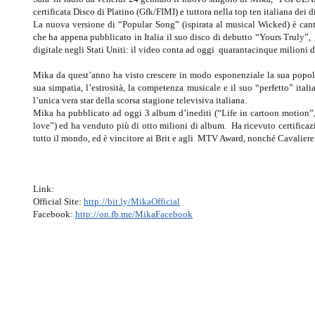
certificata Disco di Platino (Gfk/FIMI) e tuttora nella top ten italiana dei 
La nuova versione di “Popular Song” (ispirata al musical Wicked) è cant
che ha appena pubblicato in Italia il suo disco di debutto “Yours Truly”,
digitale negli Stati Uniti: il video conta ad oggi quarantacinque milioni 
Mika da quest’anno ha visto crescere in modo esponenziale la sua popol
sua simpatia, l’estrosità, la competenza musicale e il suo “perfetto” ita
l’unica vera star della scorsa stagione televisiva italiana.
Mika ha pubblicato ad oggi 3 album d’inediti (“Life in cartoon motion
love”) ed ha venduto più di otto milioni di album. Ha ricevuto certificaz
tutto il mondo, ed è vincitore ai Brit e agli MTV Award, nonché Cavaliere d
Link:
Official Site:
http://bit.ly/MikaOfficial
Facebook:
http://on.fb.me/MikaFacebook