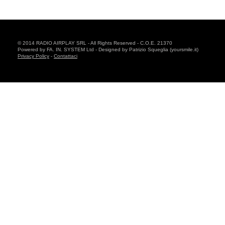
© 2014 RADIO AIRPLAY SRL - All Rights Reserved - C.O.E. 21370
Powered by FA. IN. SYSTEM Ltd - Designed by Patrizio Squeglia (yoursmile.it)
Privacy Policy
-
Contattaci