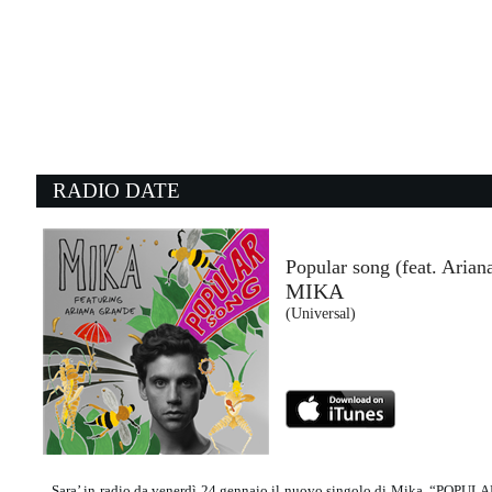
08:07:13
Vertigine
ELODIE
Island Records (UMG)
08:12:37
0
Doo Wop (That Thing)
Mr
LAURYN HILL
T
- (-)
W
RADIO DATE
08:08:54
0
Sweet Child O' Mine
E
GUNS N' ROSES
M
Geffen Music (-)
C
Popular song (feat. Arian
MIKA
08:08:32
0
(Universal)
Changes
W
FAUL & WAD AD vs PNAU
S
Sony Music (SME)
I
Sara’ in radio da venerdì 24 gennaio il nuovo singolo di Mika, “POPULA