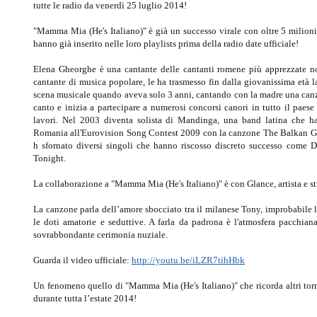
tutte le radio da venerdì 25 luglio 2014!
"Mamma Mia (He's Italiano)" è già un successo virale con oltre 5 milioni
hanno già inserito nelle loro playlists prima della radio date ufficiale!
Elena Gheorghe è una cantante delle cantanti romene più apprezzate no
cantante di musica popolare, le ha trasmesso fin dalla giovanissima età l
scena musicale quando aveva solo 3 anni, cantando con la madre una canz
canto e inizia a partecipare a numerosi concorsi canori in tutto il paese
lavori. Nel 2003 diventa solista di Mandinga, una band latina che ha 
Romania all'Eurovision Song Contest 2009 con la canzone The Balkan Girls
h sfornato diversi singoli che hanno riscosso discreto successo come
Tonight.
La collaborazione a "Mamma Mia (He's Italiano)" è con Glance, artista e s
La canzone parla dell’amore sbocciato tra il milanese Tony, improbabile l
le doti amatorie e seduttive. A farla da padrona è l'atmosfera pacchian
sovrabbondante cerimonia nuziale.
Guarda il video ufficiale:
http://youtu.be/iLZR7tihHbk
Un fenomeno quello di "Mamma Mia (He's Italiano)" che ricorda altri tor
durante tutta l’estate 2014!