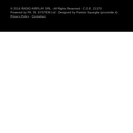
© 2014 RADIO AIRPLAY SRL - All Rights Reserved - C.O.E. 21370
Powered by FA. IN. SYSTEM Ltd - Designed by Patrizio Squeglia (yoursmile.it)
Privacy Policy
-
Contattaci