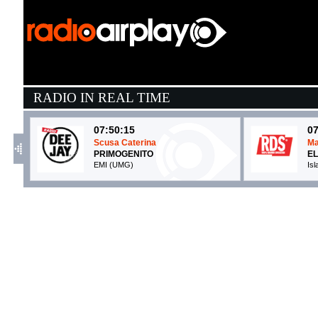
RADIO IN REAL TIME
07:50:15
07
Scusa Caterina
Ma
PRIMOGENITO
EL
EMI (UMG)
Is
07:49:06
0
PARLAR D'AMORE
H
SAYF
C
La Santa Srl / Atlantic / Warner (WMG)
E
07:50:02
0
Dimanche Midi Pile
B
GISÈLE
M
Warner Music Italy (WMG)
- 