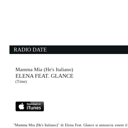
07:52:16
Pazzi Stupidi Ragazzi
RAF
Warner Music (WMG)
07:50:08
0
Ever Seen The Rain?
W
CREEDENCE CLEARWATER...
J
- (-)
B
RADIO DATE
07:48:47
0
Young Again
M
SHINEDOWN
S
Atlantic Records (-)
- 
Mamma Mia (He's Italiano)
ELENA FEAT. GLANCE
07:52:04
0
(Time)
I Don't Mind
S
SEM JACOBS, ESRA NURAY
M
FUNKiMAN (-)
S
"Mamma Mia (He's Italiano)" di Elena Feat. Glance si annuncia essere il