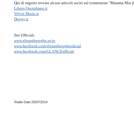
Qui di seguito trovate alcuni articoli usciti sul tormentone "Mamma Mia (H
Libero Quotidiano.it
Velvet Music.it
Deejay.it
Siti Ufficiali:
www.elenagheorghe.ro/ro
www.facebook.com/elenagheorgheoficial
www.facebook.com/GLANCEofficial
Radio Date:25/07/2014