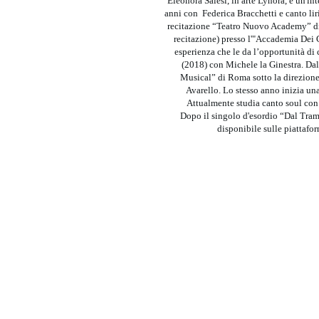
Eleonora Salesi, in arte Lynora, è un'in
anni con Federica Bracchetti e canto lir
recitazione “Teatro Nuovo Academy” di 
recitazione) presso l'"Accademia Dei
esperienza che le da l’opportunità d
(2018) con Michele la Ginestra. Dal
Musical” di Roma sotto la direzione 
Avarello. Lo stesso anno inizia un
Attualmente studia canto soul con 
Dopo il singolo d'esordio “Dal Tram
disponibile sulle piattafo