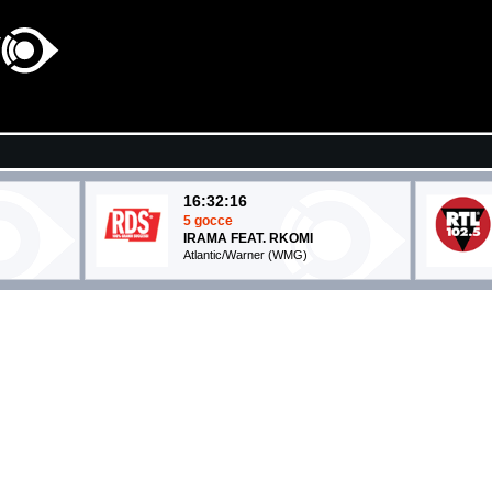
16:32:16
5 gocce
IRAMA FEAT. RKOMI
Atlantic/Warner (WMG)