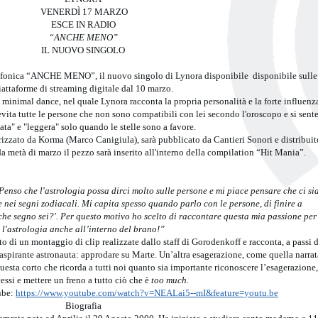
VENERDÌ 17 MARZO
ESCE IN RADIO
“ANCHE MENO”
IL NUOVO SINGOLO
ofonica “ANCHE MENO”, il nuovo singolo di Lynora disponibile disponibile sulle
iattaforme di streaming digitale dal 10 marzo.
minimal dance, nel quale Lynora racconta la propria personalità e la forte influenz
 evita tutte le persone che non sono compatibili con lei secondo l'oroscopo e si sent
ata" e "leggera" solo quando le stelle sono a favore.
erizzato da Korma (Marco Canigiula), sarà pubblicato da Cantieri Sonori e distribuit
 metà di marzo il pezzo sarà inserito all'interno della compilation “Hit Mania”.
Penso che l'astrologia possa dirci molto sulle persone e mi piace pensare che ci si
nei segni zodiacali. Mi capita spesso quando parlo con le persone, di finire a
 che segno sei?'. Per questo motivo ho scelto di raccontare questa mia passione per
l'astrologia anche all’interno del brano!”
to di un montaggio di clip realizzate dallo staff di Gorodenkoff e racconta, a passi d
 aspirante astronauta: approdare su Marte. Un’altra esagerazione, come quella narrat
uesta corto che ricorda a tutti noi quanto sia importante riconoscere l’esagerazione,
cessi e mettere un freno a tutto ciò che è
too much.
ube:
https://www.youtube.com/watch?v=NEALai5--mI&feature=youtu.be
Biografia