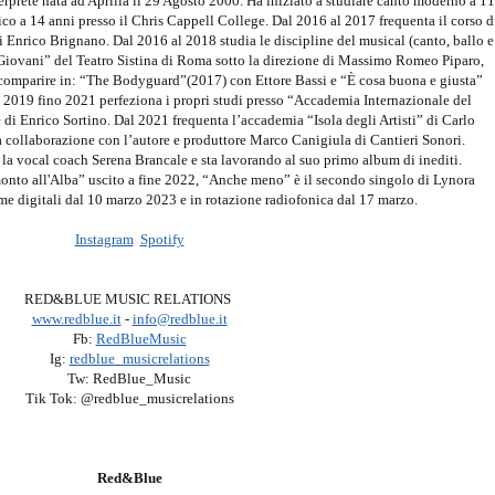
terprete nata ad Aprilia il 29 Agosto 2000. Ha iniziato a studiare canto moderno a 11
ico a 14 anni presso il Chris Cappell College. Dal 2016 al 2017 frequenta il corso d
Enrico Brignano. Dal 2016 al 2018 studia le discipline del musical (canto, ballo e
 Giovani” del Teatro Sistina di Roma sotto la direzione di Massimo Romeo Piparo,
i comparire in: “The Bodyguard”(2017) con Ettore Bassi e “È cosa buona e giusta”
 2019 fino 2021 perfeziona i propri studi presso “Accademia Internazionale del
di Enrico Sortino. Dal 2021 frequenta l’accademia “Isola degli Artisti” di Carlo
a collaborazione con l’autore e produttore Marco Canigiula di Cantieri Sonori.
la vocal coach Serena Brancale e sta lavorando al suo primo album di inediti.
onto all'Alba” uscito a fine 2022, “Anche meno” è il secondo singolo di Lynora
rme digitali dal 10 marzo 2023 e in rotazione radiofonica dal 17 marzo.
Instagram
Spotify
RED&BLUE MUSIC RELATIONS
www.redblue.it
-
info@redblue.it
Fb:
RedBlueMusic
Ig:
redblue_musicrelations
Tw: RedBlue_Music
Tik Tok: @redblue_musicrelations
Red&Blue