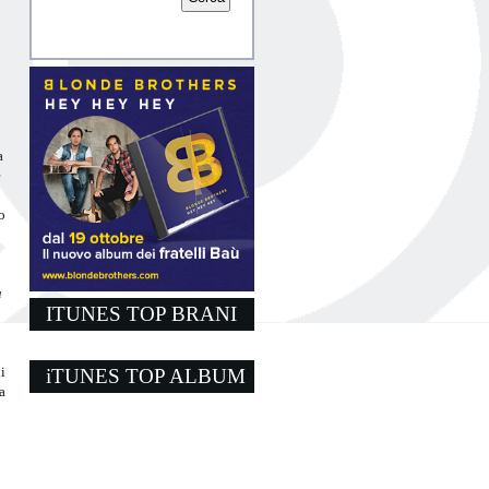
a
e
o
a
ITUNES TOP BRANI
i
iTUNES TOP ALBUM
a