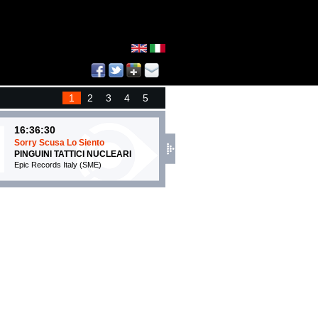
1
2
3
4
5
16:36:30
16:35:26
Sorry Scusa Lo Siento
Titanium (feat. Sia)
PINGUINI TATTICI NUCLEARI
DAVID GUETTA
Epic Records Italy (SME)
EMI (UMG)