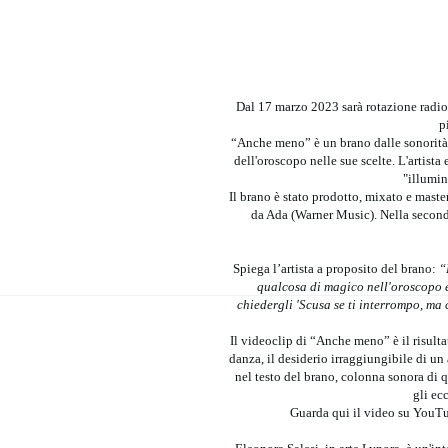
Dal 17 marzo 2023 sarà rotazione radi
p
“Anche meno” è un brano dalle sonorità 
dell'oroscopo nelle sue scelte. L'artista
"illumin
Il brano è stato prodotto, mixato e mast
da Ada (Warner Music). Nella seconda
Spiega l’artista a proposito del brano:
“
qualcosa di magico nell'oroscopo e 
chiedergli 'Scusa se ti interrompo, ma
Il videoclip di “Anche meno” è il risulta
danza, il desiderio irraggiungibile di un
nel testo del brano, colonna sonora di q
gli ec
Guarda qui il video su YouT