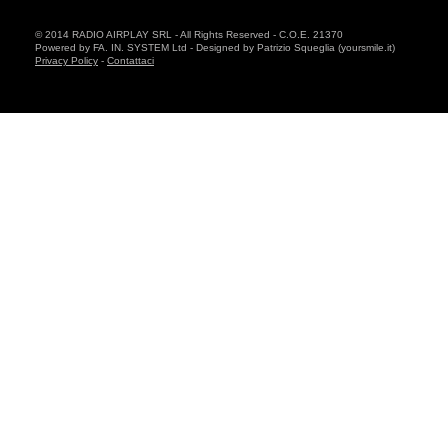
© 2014 RADIO AIRPLAY SRL - All Rights Reserved - C.O.E. 21370
Powered by FA. IN. SYSTEM Ltd - Designed by Patrizio Squeglia (yoursmile.it)
Privacy Policy
-
Contattaci