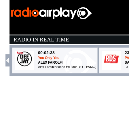
RADIO IN REAL TIME
00:02:38
23
You Only You
P
ALEX FAROLFI
S
Alex Farolfi/Brioche Ed. Mus. S.r.l. (WMG)
La 