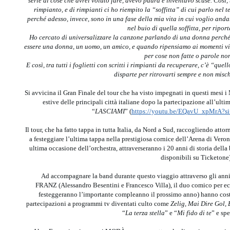
serie di cose che avrei voluto fare, avevo paura e inventavo scuse. Così,
rimpianto, e di rimpianti ci ho riempito la “soffitta” di cui parlo nel 
perché adesso, invece, sono in una fase della mia vita in cui voglio anda
nel buio di quella soffitta, per riporta
Ho cercato di universalizzare la canzone parlando di una donna perché 
essere una donna, un uomo, un amico, e quando ripensiamo ai momenti vi
per cose non fatte o parole non
E così, tra tutti i foglietti con scritti i rimpianti da recuperare, c’è “qu
disparte per ritrovarti sempre e non misch
Si avvicina il Gran Finale del tour che ha visto impegnati in questi mesi i
estive delle principali città italiane dopo la partecipazione all’ult
“
LASCIAMI
” (
https://youtu.be/EQavU_xpMrA
Il tour, che ha fatto tappa in tutta Italia, da Nord a Sud, raccogliendo atto
a festeggiare l’ultima tappa nella prestigiosa cornice dell’Arena di V
ultima occasione dell’orchestra, attraverseranno i 20 anni di storia dell
disponibili su Ticketone)
Ad accompagnare la band durante questo viaggio attraverso gli anni
FRANZ (Alessandro Besentini e Francesco Villa), il duo comico per ecc
festeggeranno l’importante compleanno il prossimo anno) hanno costr
partecipazioni a programmi tv diventati culto come
Zelig, Mai Dire Gol,
“
La terza stella
” e “
Mi fido di te
” e spe