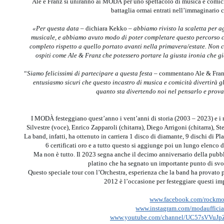
Ale e Franz si uniranno ai MODÀ per uno spettacolo di musica e comicit
battaglia ormai entrati nell’immaginario c
«Per questa data –
dichiara Kekko
– abbiamo rivisto la scaletta per a
musicale, e abbiamo avuto modo di poter completare questo percorso 
completo rispetto a quello portato avanti nella primavera/estate. Non 
ospiti come Ale & Franz che potessero portare la giusta ironia che gi
“
Siamo felicissimi di partecipare a questa festa
– commentano Ale & Fran
entusiasmo sicuri che questo incastro di musica e comicità divertirà gl
quanto sta divertendo noi nel pensarlo e prova
I MODÀ festeggiano quest’anno i vent’anni di storia (2003 – 2023) e i
Silvestre (voce), Enrico Zapparoli (chitarra), Diego Arrigoni (chitarra), St
La band, infatti, ha ottenuto in carriera 1 disco di diamante, 9 dischi di Pla
6 certificati oro e a tutto questo si aggiunge poi un lungo elenco d
Ma non è tutto. Il 2023 segna anche il decimo anniversario della pubb
platino che ha segnato un importante punto di svol
Questo speciale tour con l’Orchestra, esperienza che la band ha provato p
2012 è l’occasione per festeggiare questi im
www.facebook.com/rockmo
www.instagram.com/modaufficial
www.youtube.com/channel/UC57sVVuJ