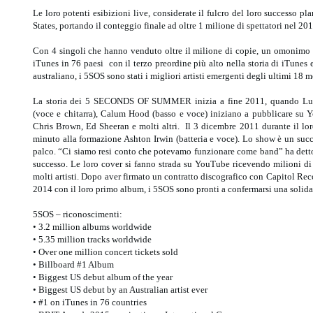
Le loro potenti esibizioni live, considerate il fulcro del loro successo pla
States, portando il conteggio finale ad oltre 1 milione di spettatori nel 201
Con 4 singoli che hanno venduto oltre il milione di copie, un omonimo al
iTunes in 76 paesi con il terzo preordine più alto nella storia di iTunes 
australiano, i 5SOS sono stati i migliori artisti emergenti degli ultimi 18 m
La storia dei 5 SECONDS OF SUMMER inizia a fine 2011, quando Luke
(voce e chitarra), Calum Hood (basso e voce) iniziano a pubblicare su Y
Chris Brown, Ed Sheeran e molti altri. Il 3 dicembre 2011 durante il lo
minuto alla formazione Ashton Irwin (batteria e voce). Lo show è un succ
palco. “Ci siamo resi conto che potevamo funzionare come band” ha detto
successo. Le loro cover si fanno strada su YouTube ricevendo milioni di c
molti artisti. Dopo aver firmato un contratto discografico con Capitol Reco
2014 con il loro primo album, i 5SOS sono pronti a confermarsi una solid
5SOS – riconoscimenti:
• 3.2 million albums worldwide
• 5.35 million tracks worldwide
• Over one million concert tickets sold
• Billboard #1 Album
• Biggest US debut album of the year
• Biggest US debut by an Australian artist ever
• #1 on iTunes in 76 countries