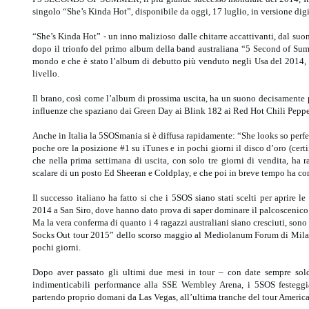
singolo “She’s Kinda Hot”, disponibile da oggi, 17 luglio, in versione dig
“She’s Kinda Hot” - un inno malizioso dalle chitarre accattivanti, dal suon
dopo il trionfo del primo album della band australiana “5 Second of Sum
mondo e che è stato l’album di debutto più venduto negli Usa del 2014, e
livello.
Il brano, così come l’album di prossima uscita, ha un suono decisamente p
influenze che spaziano dai Green Day ai Blink 182 ai Red Hot Chili Peppe
Anche in Italia la 5SOSmania si è diffusa rapidamente: “She looks so perfe
poche ore la posizione #1 su iTunes e in pochi giorni il disco d’oro (certi
che nella prima settimana di uscita, con solo tre giorni di vendita, ha 
scalare di un posto Ed Sheeran e Coldplay, e che poi in breve tempo ha con
Il successo italiano ha fatto si che i 5SOS siano stati scelti per aprire 
2014 a San Siro, dove hanno dato prova di saper dominare il palcoscenico
Ma la vera conferma di quanto i 4 ragazzi australiani siano cresciuti, sono
Socks Out tour 2015” dello scorso maggio al Mediolanum Forum di Milano
pochi giorni.
Dopo aver passato gli ultimi due mesi in tour – con date sempre sold 
indimenticabili performance alla SSE Wembley Arena, i 5SOS festeggia
partendo proprio domani da Las Vegas, all’ultima tranche del tour Americ