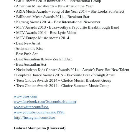
• BRIT Awards 2015 nomination – International Group
• American Music Awards – New Artist of the Year
• ARIA Music Awards – Song of the Year 2014 – She Looks So Perfect
• Billboard Music Awards 2014 – Breakout Star
• Kerrang Awards 2014 – Best International Newcomer
• MTV Awards 2013 - Buzzworthy’s Favourite Breakthrough Band
• MTV Awards 2014 – Best Lyric Video
• MTV Europe Music Awards 2014
- Best New Artist
- Artist on the Rise
- Best Push Act
- Best Australian & New Zealand Act
- Best Australian Act
• Nickelodeon Kids Choice Awards 2014 – Aussie’s Fave Hot New Talent
• People’s Choice Awards 2015 – Favourite Breakthrough Artist
• Teen Choice Awards 2014 – Choice Music: Breakout Group
• Teen Choice Awards 2014 – Choice Summer: Music Group
www.5sos.com
www.facebook.com/5secondsofsummer
www.twitter.com/5sos
www.youtube.com/hemmo1996
http://instagram.com/5sos
Gabriel Mompellio (Universal)