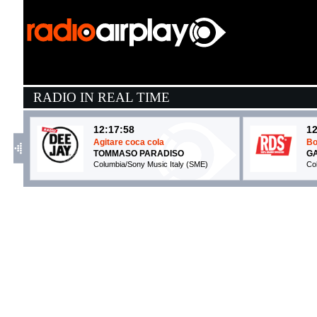
RADIO IN REAL TIME
12:17:58
12
Agitare coca cola
Bo
TOMMASO PARADISO
GA
Columbia/Sony Music Italy (SME)
Co
12:16:52
1
Dimanche Midi Pile
D
GISÈLE
K
Warner Music Italy (WMG)
Un
12:13:59
1
Danceteria
M
MADONNA
S
Warner/Boy Toy (WMG)
E