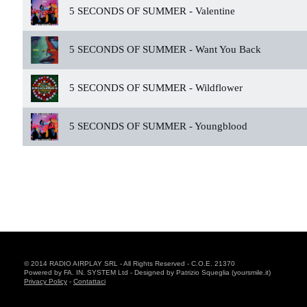
5 SECONDS OF SUMMER -
Valentine
5 SECONDS OF SUMMER -
Want You Back
5 SECONDS OF SUMMER -
Wildflower
5 SECONDS OF SUMMER -
Youngblood
© 2014 RADIO AIRPLAY SRL - All Rights Reserved - C.O.E. 21370
Powered by FA. IN. SYSTEM Ltd - Designed by Patrizio Squeglia (yoursmile.it)
Privacy Policy
-
Contattaci