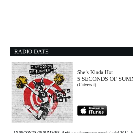
12:16:01
Agitare coca cola
TOMMASO PARADISO
Columbia/Sony Music Italy (SME)
12:13:30
1
My name is Luca
Al
SUSAN VEGA
B
- (-)
I
RADIO DATE
12:18:30
1
Will We Talk?
Ho
SAM FENDER
J
Polydor (UMG)
Un
She’s Kinda Hot
5 SECONDS OF SU
12:18:21
1
(Universal)
Una noche con Hugel
W
HUGEL, ALLEH & YORGHAKI
K
Make The Girls Dance Records (-)
E
I 5 SECONDS OF SUMMER, il più grande successo mondiale del 2014, Ital