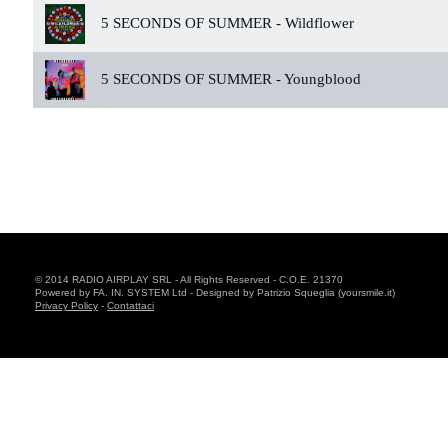
5 SECONDS OF SUMMER -
Wildflower
5 SECONDS OF SUMMER -
Youngblood
© 2014 RADIO AIRPLAY SRL - All Rights Reserved - C.O.E. 21370
Powered by FA. IN. SYSTEM Ltd - Designed by Patrizio Squeglia (yoursmile.it)
Privacy Policy
-
Contattaci