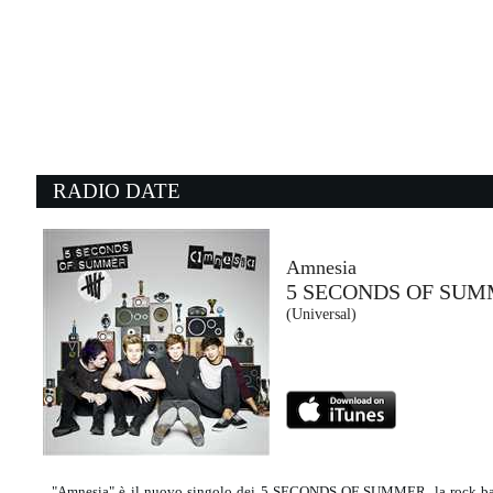
19:29:51
SUMMER FUNK
FRANCESCO GABBANI
432 / BMG (-)
19:28:20
1
12 TO 12
O
SOMBR
J
Warner Music (WMG)
- 
RADIO DATE
19:13:28
1
GREAT PRETENDER
T
KASABIAN
Z
Columbia (SME)
- 
Amnesia
5 SECONDS OF SU
19:33:24
1
(Universal)
Cattive Abitudini
A
MACE CON SALMO e...
E
Warner/Sony (WMG)
I
"Amnesia" è il nuovo singolo dei 5 SECONDS OF SUMMER, la rock band