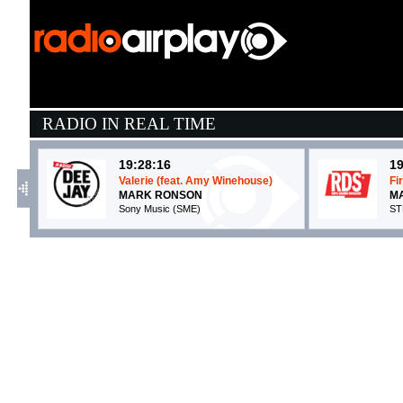
RADIO IN REAL TIME
19:28:16
19
Valerie (feat. Amy Winehouse)
Fi
MARK RONSON
MA
Sony Music (SME)
ST
19:33:38
1
Baby Steps
M
OLIVIA DEAN
B
EMI (UMG)
Ni
19:31:38
1
On My Soul
T
BRUNO MARS
A
Atlantic Records (WMG)
No