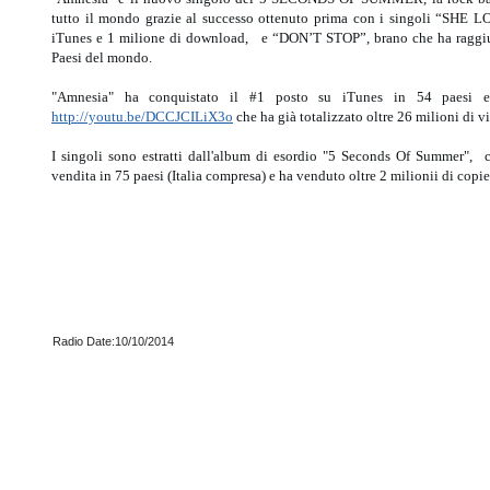
tutto il mondo grazie al successo ottenuto prima con i singoli “SHE
iTunes e 1 milione di download, e “DON’T STOP”, brano che ha raggiunto 
Paesi del mondo.
"Amnesia" ha conquistato il #1 posto su iTunes in 54 paesi 
http://youtu.be/DCCJCILiX3o
che ha già totalizzato oltre 26 milioni di v
I singoli sono estratti dall'album di esordio "5 Seconds Of Summer", ch
vendita in 75 paesi (Italia compresa) e ha venduto oltre 2 milionii di copi
Radio Date:10/10/2014