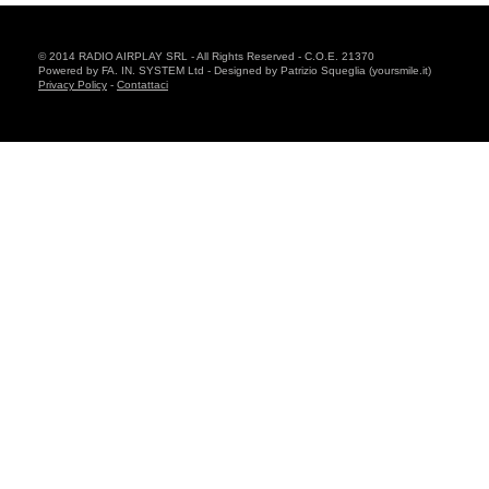
© 2014 RADIO AIRPLAY SRL - All Rights Reserved - C.O.E. 21370
Powered by FA. IN. SYSTEM Ltd - Designed by Patrizio Squeglia (yoursmile.it)
Privacy Policy
-
Contattaci