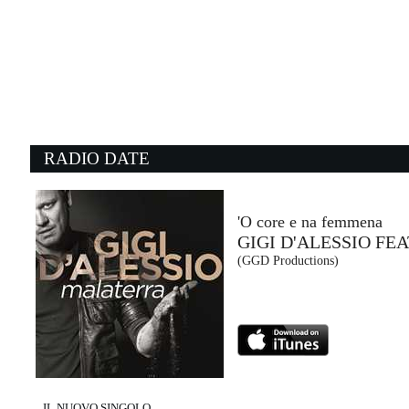
09:56:39
Lunedì nero
MR.RAIN
Warner Music (WMG)
09:27:27
0
Love On Top
S
BEYONCÉ
O
Sony Music (SME)
E
RADIO DATE
10:03:09
0
The next day
Y
DAVID BOWIE
M
Sony Music (SME)
Ti
'O core e na femmena
GIGI D'ALESSIO FE
09:53:16
1
(GGD Productions)
Italodisco
H
KOLORS, THE
M
Warner Music Italy (WMG)
R
IL NUOVO SINGOLO