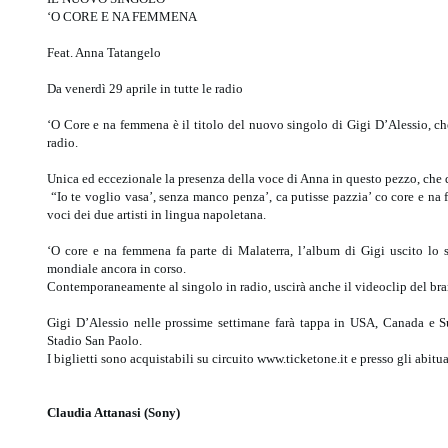
‘O CORE E NA FEMMENA
Feat. Anna Tatangelo
Da venerdì 29 aprile in tutte le radio
‘O Core e na femmena è il titolo del nuovo singolo di Gigi D’Alessio, che
radio.
Unica ed eccezionale la presenza della voce di Anna in questo pezzo, che 
“Io te voglio vasa’, senza manco penza’, ca putisse pazzia’ co core e na fe
voci dei due artisti in lingua napoletana.
‘O core e na femmena fa parte di Malaterra, l’album di Gigi uscito lo s
mondiale ancora in corso.
Contemporaneamente al singolo in radio, uscirà anche il videoclip del bra
Gigi D’Alessio nelle prossime settimane farà tappa in USA, Canada e S
Stadio San Paolo.
I biglietti sono acquistabili su circuito www.ticketone.it e presso gli abitu
Claudia Attanasi (Sony)