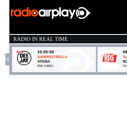
RADIO IN REAL TIME
10:05:50
09
SUPERESTRELLA
Tu
AITANA
NO
EMI (UMG)
Co
09:51:57
1
Romantica
T
ULTIMO
N
Ultimo Records (-)
C
10:04:13
0
Silver Lines
B
ANOTR FEAT. EMILY WARREN
G
CircoLoco Records (-)
C