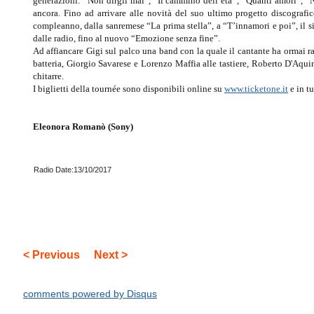
generazioni: “Non dirgli mai”, “Il cammino dell’età
”
, “Quanti amori”, “
ancora. Fino ad arrivare alle novità del suo ultimo progetto discografi
compleanno, dalla sanremese “La prima stella”, a “T’innamori e poi”, il 
dalle radio, fino al nuovo “Emozione senza fine”.
Ad affiancare Gigi sul palco una band con la quale il cantante ha ormai 
batteria, Giorgio Savarese e Lorenzo Maffia alle tastiere, Roberto D'Aqui
chitarre.
I biglietti della tournée sono disponibili online su
www.ticketone.it
e in tu
Eleonora Romanò (Sony)
Radio Date:13/10/2017
< Previous
Next >
comments powered by
Disqus