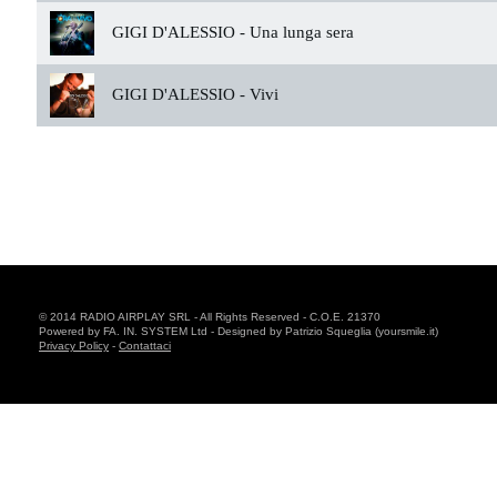
GIGI D'ALESSIO -
Una lunga sera
GIGI D'ALESSIO -
Vivi
© 2014 RADIO AIRPLAY SRL - All Rights Reserved - C.O.E. 21370
Powered by FA. IN. SYSTEM Ltd - Designed by Patrizio Squeglia (yoursmile.it)
Privacy Policy
-
Contattaci