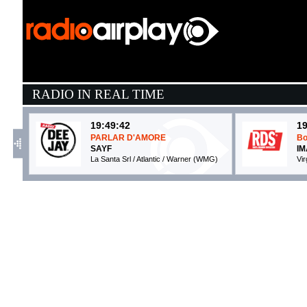
RADIO IN REAL TIME
19:49:42
19
PARLAR D'AMORE
Bo
SAYF
I
La Santa Srl / Atlantic / Warner (WMG)
Vi
19:50:18
1
Dai Che Fai
T
BRESH
D
Epic Records (SME)
Ep
19:43:40
1
Serotonin Moonbeams
E
THE BLESSED MADONNA
B
Margeverse Limited/Warner UK (WMG)
Un