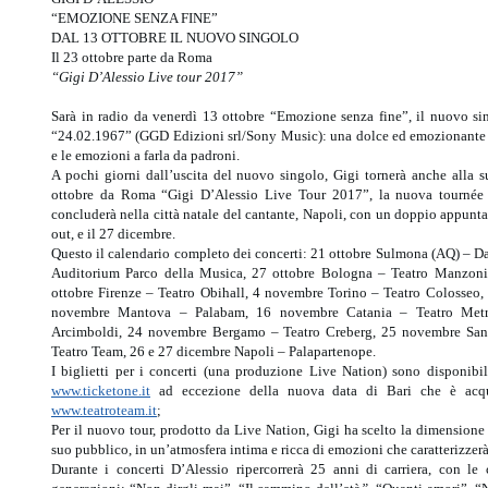
“EMOZIONE SENZA FINE”
DAL 13 OTTOBRE IL NUOVO SINGOLO
Il 23 ottobre parte da Roma
“Gigi D’Alessio Live tour 2017”
Sarà in radio da venerdì 13 ottobre “Emozione senza fine”, il nuovo sin
“24.02.1967” (GGD Edizioni srl/Sony Music): una dolce ed emozionant
e le emozioni a farla da padroni.
A pochi giorni dall’uscita del nuovo singolo, Gigi tornerà anche alla su
ottobre da Roma “Gigi D’Alessio Live Tour 2017”, la nuova tournée che
concluderà nella città natale del cantante, Napoli, con un doppio appunt
out, e il 27 dicembre.
Questo il calendario completo dei concerti: 21 ottobre Sulmona (AQ) – D
Auditorium Parco della Musica, 27 ottobre Bologna – Teatro Manzoni,
ottobre Firenze – Teatro Obihall, 4 novembre Torino – Teatro Colosseo
novembre Mantova – Palabam, 16 novembre Catania – Teatro Metro
Arcimboldi, 24 novembre Bergamo – Teatro Creberg, 25 novembre Sanr
Teatro Team, 26 e 27 dicembre Napoli – Palapartenope.
I biglietti per i concerti (una produzione Live Nation) sono disponibili
www.ticketone.it
ad eccezione della nuova data di Bari che è acquis
www.teatroteam.it
;
Per il nuovo tour, prodotto da Live Nation, Gigi ha scelto la dimensione
suo pubblico, in un’atmosfera intima e ricca di emozioni che caratterizzerà 
Durante i concerti D’Alessio ripercorrerà 25 anni di carriera, con le