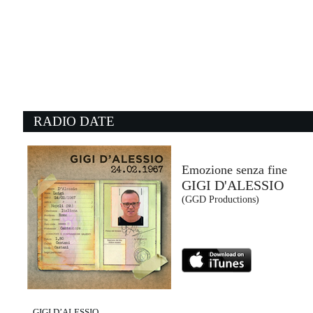
19:49:58
Magica Favola
ARISA
Warner Music Italy (WMG)
19:26:48
1
Weather With You
Mr
CROWDED HOUSE
T
- (-)
W
RADIO DATE
19:40:53
1
Wall Of Glass
Mr
LIAM GALLAGHER
T
Warner Music (WMG)
W
Emozione senza fine
GIGI D'ALESSIO
19:40:23
1
(GGD Productions)
Beautiful
O
ANYMA WITH JOJI
B
EMI (UMG)
At
GIGI D’ALESSIO