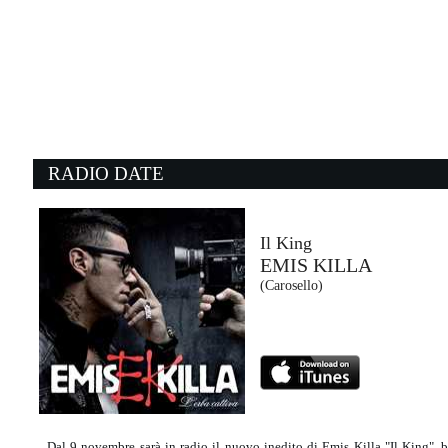
05:41:06
Balorda nostalgia
OLLY
Epic Records Italy (SME)
03:59:02
0
What I Like About You
O
ROMANTICS
N
- (-)
NG
RADIO DATE
05:46:24
0
Rocket Man
L
ELTON JOHN
L
- (-)
Ti
Il King
EMIS KILLA
05:40:45
0
(Carosello)
Crazy love
W
MARRACASH
P
Island Records (UMG)
- 
Dal 9 novembre sarà in radio il nuovo inedito di Emis Killa "Il King", br