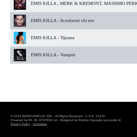
EMIS KILLA , MERK & KREMONT, MASSIMO PERI
EMIS KILLA -
Scordarmi chi ero
EMIS KILLA -
Tijuana
EMIS KILLA -
Vampiri
© 2014 RADIO AIRPLAY SRL - All Rights Reserved - C.O.E. 21370
Powered by FA. IN. SYSTEM Ltd - Designed by Patrizio Squeglia (yoursmile.it)
Privacy Policy
-
Contattaci