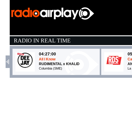
RADIO IN REAL TIME
04:27:00
05
All I Know
Ca
RUDIMENTAL x KHALID
AN
Columbia (SME)
La
05:45:24
0
Everything
R
ALANIS MORISSETTE
R
Warner Music (WMG)
Un
05:44:44
0
Edge of Desire
U
JONAS BLUE & MALIVE
F
Defected (-)
At