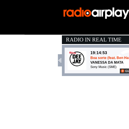
RADIO IN REAL TIME
19:14:53
Boa sorte (feat. Ben Ha
VANESSA DA MATA
Sony Music (SME)
19:13:30
Calipso
CHARLIE CHARLES & .
Island Records (UMG)
19:04:34
On My Soul
BRUNO MARS
Atlantic Records (WMG)