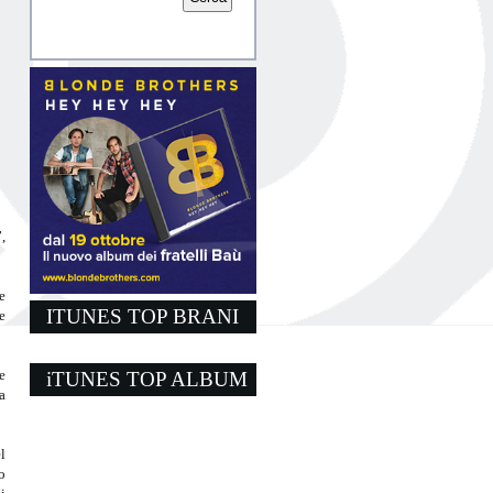
”,
e
ITUNES TOP BRANI
e
e
iTUNES TOP ALBUM
a
l
o