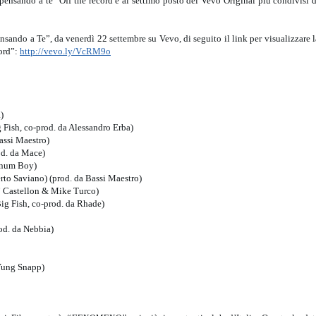
pensando a te” Off the record è al settimo posto dei Vevo Original più condivisi d
ensando a Te”, da venerdì 22 settembre su Vevo, di seguito il link per visualizzare l
ord”:
http://vevo.ly/VcRM9o
)
Fish, co-prod. da Alessandro Erba)
ssi Maestro)
od. da Mace)
inum Boy)
o Saviano) (prod. da Bassi Maestro)
 Castellon & Mike Turco)
g Fish, co-prod. da Rhade)
od. da Nebbia)
Yung Snapp)