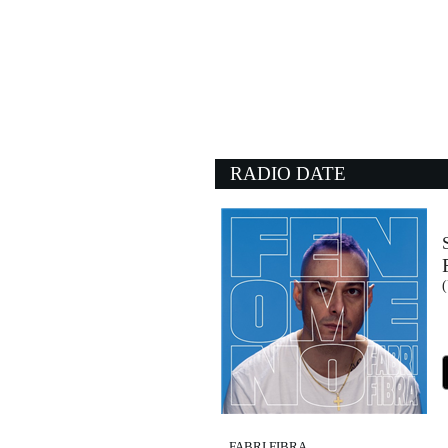
19:14:28
Bam Bam Bambina
ELETTRA LAMBORGHI
EMI (UMG)
19:09:21
Carè
NU GENEA
NG Records (-)
RADIO DATE
19:13:46
Summer of '69
BRYAN ADAMS
Universal Music (UMG)
19:14:34
(
Wake Me Up!
AVICII
Universal Music (UMG)
FABRI FIBRA