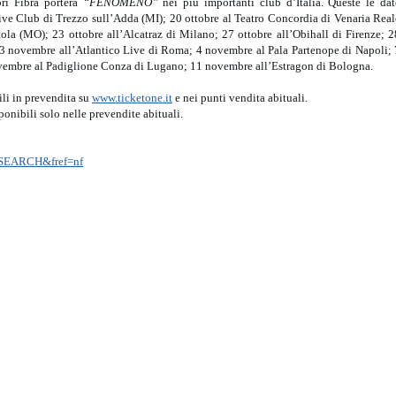
bri Fibra porterà
“FENOMENO”
nei più importanti club d’Italia. Queste le dat
ive Club di Trezzo sull’Adda (MI); 20 ottobre al Teatro Concordia di Venaria Real
la (MO); 23 ottobre all’Alcatraz di Milano; 27 ottobre all’Obihall di Firenze; 2
 3 novembre all’Atlantico Live di Roma; 4 novembre al Pala Partenope di Napoli; 
vembre al Padiglione Conza di Lugano; 11 novembre all’Estragon di Bologna.
bili in prevendita su
www.ticketone.it
e nei punti vendita abituali.
ponibili solo nelle prevendite abituali.
f=SEARCH&fref=nf