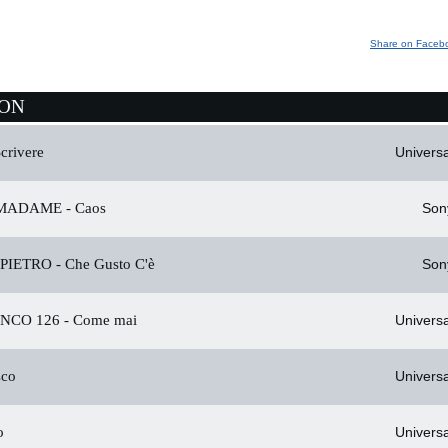
Share on Faceb
ION
crivere
Universa
 MADAME -
Caos
Son
 PIETRO -
Che Gusto C'è
Son
NCO 126 -
Come mai
Universa
co
Universa
o
Universa