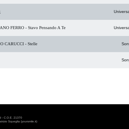
g
Universa
IANO FERRO -
Stavo Pensando A Te
Universa
IO CARUCCI -
Stelle
Son
Son
d - C.O.E. 21370
izio Squeglia (yoursmile.it)