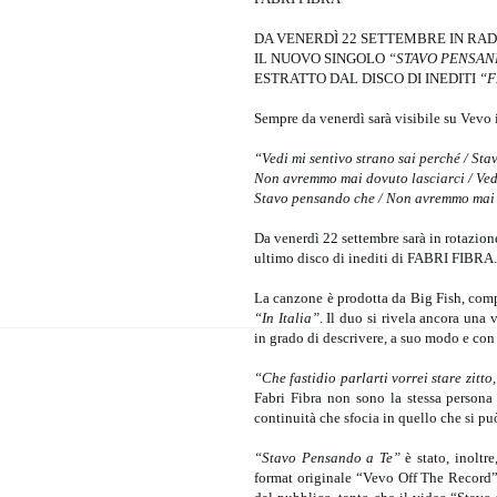
DA VENERDÌ 22 SETTEMBRE IN RAD
IL NUOVO SINGOLO
“STAVO PENSAN
ESTRATTO DAL DISCO DI INEDITI
“
Sempre da venerdì sarà visibile su Vevo 
“Vedi mi sentivo strano sai perché / Sta
Non avremmo mai dovuto lasciarci / Vedi
Stavo pensando che / Non avremmo mai 
Da venerdì 22 settembre sarà in rotazion
ultimo disco di inediti di FABRI FIBRA.
La canzone è prodotta da Big Fish, comp
“In Italia”
. Il duo si rivela ancora una
in grado di descrivere, a suo modo e con
“Che fastidio parlarti vorrei stare zitto
Fabri Fibra non sono la stessa persona
continuità che sfocia in quello che si p
“Stavo Pensando a Te”
è stato, inoltr
format originale “Vevo Off The Record” e