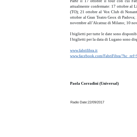
Parte il 17 ottobre il tour con cui Fa
attualmente confermate: 17 ottobre al L
(TO); 21 ottobre al Vox Club di Nonanto
ottobre al Gran Teatro Geox di Padova;
novembre all’Alcatraz di Milano; 10 no
I biglietti per tutte le date sono disponi
I biglietti per la data di Lugano sono dis
www.fabrifibra.it
www.facebook.com/FabriFibra/?hc_re
Paola Corradini (Universal)
Radio Date:22/09/2017