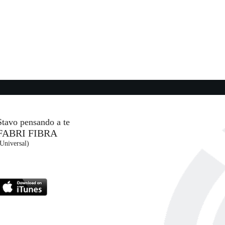
NI
19:12:53
Satellite
HARRY STYLES
Columbia (SME)
18:58:14
Sugar, Sugar
ARCHIES
- (-)
Stavo pensando a te
FABRI FIBRA
19:15:09
Universal)
Danceteria
MADONNA
Warner/Boy Toy (WMG)