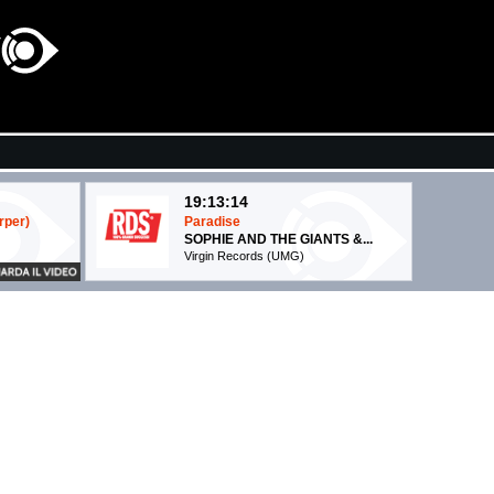
19:13:14
rper)
Paradise
SOPHIE AND THE GIANTS &...
Virgin Records (UMG)
19:12:47
WHITE GIRL WASTED
..
ANNA
EMI (UMG)
19:12:50
Talk To You
ANOTR FEAT. 54 ULTRA
No Art (-)