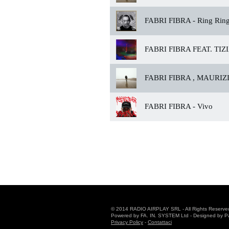
FABRI FIBRA -
Ring Rin
FABRI FIBRA FEAT. TIZ
FABRI FIBRA , MAURIZ
FABRI FIBRA -
Vivo
© 2014 RADIO AIRPLAY SRL - All Rights Reserve
Powered by FA. IN. SYSTEM Ltd - Designed by Patr
Privacy Policy
-
Contattaci