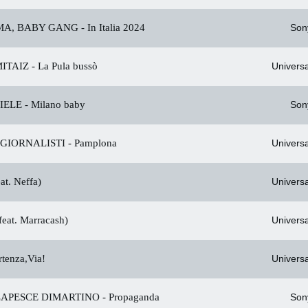
MA, BABY GANG -
In Italia 2024
Son
ITAIZ -
La Pula bussò
Universa
IELE -
Milano baby
Son
EGIORNALISTI -
Pamplona
Universa
at. Neffa)
Universa
eat. Marracash)
Universa
rtenza,Via!
Universa
LAPESCE DIMARTINO -
Propaganda
Son