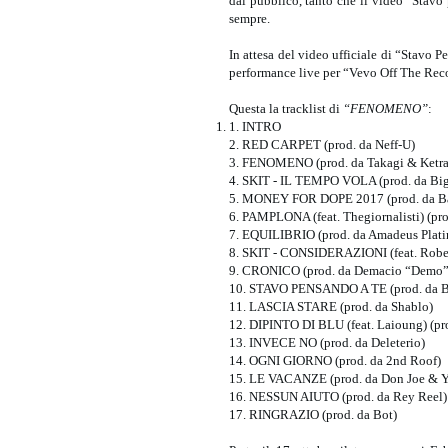
dal pubblico, tanto che il video “Stavo 
sempre.
In attesa del video ufficiale di “Stavo P
performance live per “Vevo Off The Rec
Questa la tracklist di
“FENOMENO”
:
1. INTRO
2. RED CARPET (prod. da Neff-U)
3. FENOMENO (prod. da Takagi & Ketra
4. SKIT - IL TEMPO VOLA (prod. da Big 
5. MONEY FOR DOPE 2017 (prod. da Ba
6. PAMPLONA (feat. Thegiornalisti) (pr
7. EQUILIBRIO (prod. da Amadeus Plat
8. SKIT - CONSIDERAZIONI (feat. Robert
9. CRONICO (prod. da Demacio “Demo”
10. STAVO PENSANDO A TE (prod. da Bi
11. LASCIA STARE (prod. da Shablo)
12. DIPINTO DI BLU (feat. Laioung) (pr
13. INVECE NO (prod. da Deleterio)
14. OGNI GIORNO (prod. da 2nd Roof)
15. LE VACANZE (prod. da Don Joe & 
16. NESSUN AIUTO (prod. da Rey Reel)
17. RINGRAZIO (prod. da Bot)