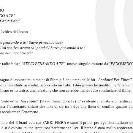
IO
DO A TE”
FENOMENO”
il video del brano
vo pensando a te / Stavo pensando che /
 mi sentivo strano sai perché / Stavo pensando a te /
dovuto incontrarci”
e radiofonica “
STAVO PENSANDO A TE
”, nuovo singolo estratto da “
FENOMENO
agno di avventura in major di Fibra già dai tempi delle hit
“Applausi Per Fibra”
 volta micidiale in studio, scoprendo un Fabri Fibra pressoché inedito, perfettament
 il suo estro unico, una relazione che non avrebbe mai dovuto cominciare. O finire.
, tanto ormai hai capito
” (Stavo Pensando a Te). E’ evidente che Fabrizio Tarducci 
 ma è altrettanto chiaro che non vi sia tra i due una linea di confine quanto un
uò ascoltare in Fenomeno.
e, uno dei 3 brani con cui FABRI FIBRA è stato il primo protagonista italiano de
 si è esibito in una strepitosa performance live. Il brano è stato molto apprezzat