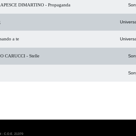
LAPESCE DIMARTINO -
Propaganda
Son
g
Universa
sando a te
Universa
IO CARUCCI -
Stelle
Son
Son
d - C.O.E. 21370