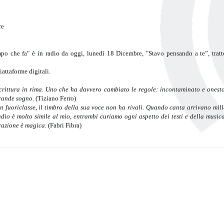
re
o che fa" è in radio da oggi, lunedì 18 Dicembre, "Stavo pensando a te”, tratt
piattaforme digitali.
scrittura in rima. Uno che ha davvero cambiato le regole: incontaminato e onesto
grande sogno.
(Tiziano Ferro)
n fuoriclasse, il timbro della sua voce non ha rivali. Quando canta arrivano mill
udio è molto simile al mio, entrambi curiamo ogni aspetto dei testi e della musica
razione è magica.
(Fabri Fibra)