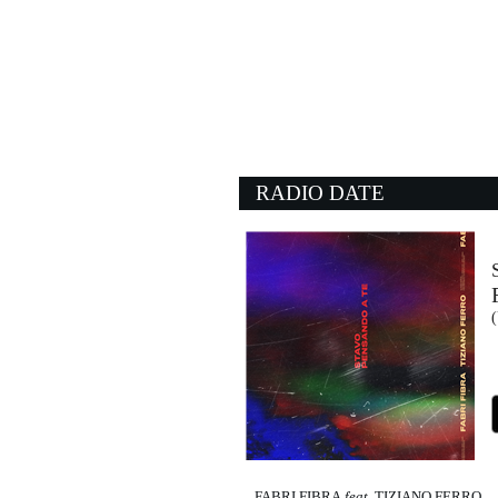
04:41:16
Sogna, ragazzo, sogna
ROBERTO VECCHIONI
Universal Music (UMG)
03:59:02
What I Like About You
ROMANTICS
- (-)
RADIO DATE
04:26:10
Lullaby
THE CURE
- (-)
04:38:46
(
Everybody
BACKSTREET BOYS
Sony Music (SME)
FABRI FIBRA
feat.
TIZIANO FERRO