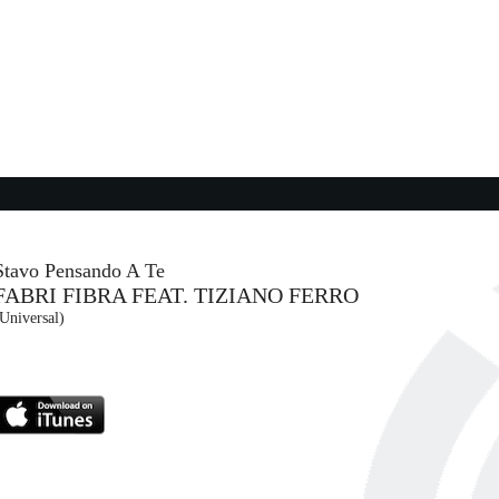
03:52:16
It's My Party (feat. Amy...
QUINCY JONES
Universal Music (UMG)
04:27:50
Busy Woman
SABRINA CARPENTER
Island Records (UMG)
Stavo Pensando A Te
FABRI FIBRA FEAT. TIZIANO FERRO
04:40:47
Universal)
What's Done Is Done
JORJA SMITH
FAMM (-)