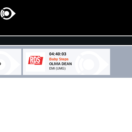
04:40:03
Baby Steps
D
OLIVIA DEAN
EMI (UMG)
04:40:24
drop dead
RA
OLIVIA RODRIGO
EMI (UMG)
04:39:06
I'm Good (Blue)
DAVID GUETTA & BEBE REXHA
What A DJ Ltd/Warner UK (WMG)