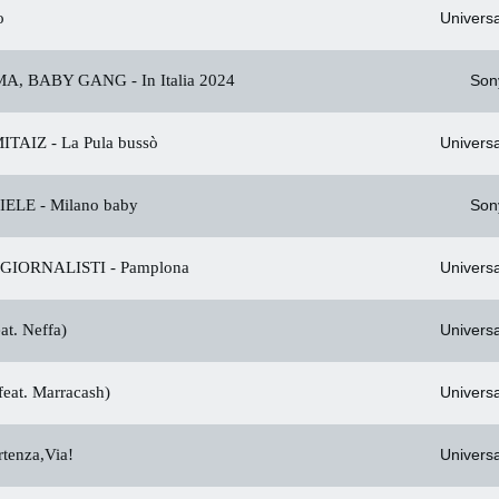
o
Universa
MA, BABY GANG -
In Italia 2024
Son
ITAIZ -
La Pula bussò
Universa
IELE -
Milano baby
Son
EGIORNALISTI -
Pamplona
Universa
at. Neffa)
Universa
eat. Marracash)
Universa
rtenza,Via!
Universa