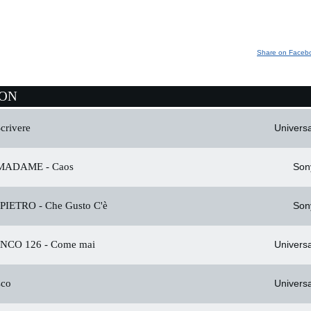
Share on Faceb
ION
crivere
Universa
 MADAME -
Caos
Son
 PIETRO -
Che Gusto C'è
Son
NCO 126 -
Come mai
Universa
co
Universa