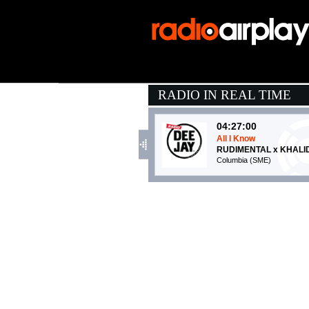
RADIO IN REAL TIME
04:27:00
All I Know
RUDIMENTAL x KHALI
Columbia (SME)
04:40:19
Talk To You
ANOTR FEAT. 54 ULT
No Art (-)
04:40:33
Humankind
COLDPLAY
Parlophone (WMG)