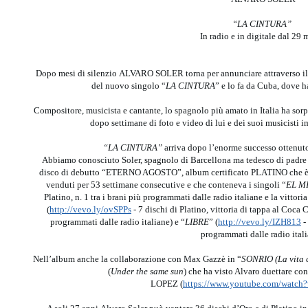
“LA CINTURA”
In radio e in digitale dal 29
Dopo mesi di silenzio ALVARO SOLER torna per annunciare attraverso il 
del nuovo singolo “
LA CINTURA
” e lo fa da Cuba, dove ha
Compositore, musicista e cantante, lo spagnolo più amato in Italia ha sorp
dopo settimane di foto e video di lui e dei suoi musicisti i
“LA CINTURA”
arriva dopo l’enorme successo ottenuto d
Abbiamo conosciuto Soler, spagnolo di Barcellona ma tedesco di padre e
disco di debutto “ETERNO AGOSTO”, album certificato PLATINO che è ri
venduti per 53 settimane consecutive e che conteneva i singoli “
EL M
Platino, n. 1 tra i brani più programmati dalle radio italiane e la vitto
(
http://vevo.ly/ovSPPs
- 7 dischi di Platino, vittoria di tappa al Coca 
programmati dalle radio italiane) e “
LIBRE
” (
http://vevo.ly/IZH813
- 
programmati dalle radio itali
Nell’album anche la collaborazione con Max Gazzè in “
SONRIO (La vita 
(
Under the same sun
) che ha visto Alvaro duettare co
LOPEZ (
https://www.youtube.com/watc