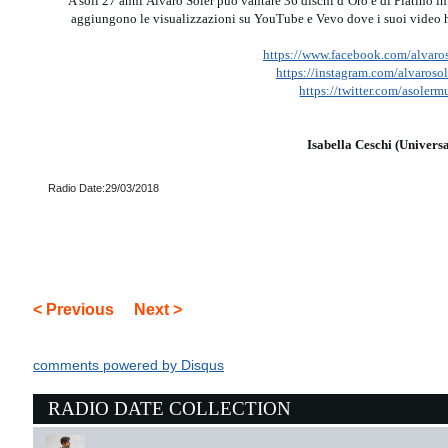
A soli 27 anni Alvaro Soler può vantare 36 dischi d’Oro e di Platino in
aggiungono le visualizzazioni su YouTube e Vevo dove i suoi video h
https://www.facebook.com/alvaro
https://instagram.com/alvaroso
https://twitter.com/asolerm
Isabella Ceschi (Universa
Radio Date:29/03/2018
< Previous
Next >
comments powered by
Disqus
RADIO DATE COLLECTION