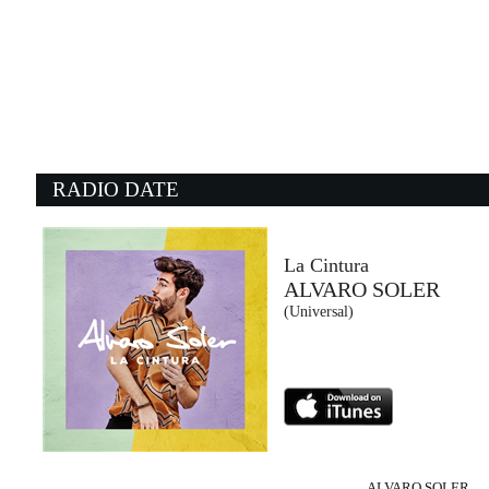
19:49:58
Magica Favola
ARISA
Warner Music Italy (WMG)
19:26:48
1
Weather With You
Mr
CROWDED HOUSE
T
- (-)
W
RADIO DATE
19:40:53
1
Wall Of Glass
A
LIAM GALLAGHER
E
Warner Music (WMG)
I
La Cintura
ALVARO SOLER
19:40:23
1
(Universal)
Beautiful
S
ANYMA WITH JOJI
F
EMI (UMG)
43
ALVARO SOLER