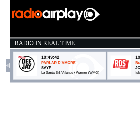
RADIO IN REAL TIME
19:49:42
19
PARLAR D'AMORE
Bu
SAYF
JO
La Santa Srl / Atlantic / Warner (WMG)
Is
19:53:27
1
girl next door
T
MGK, WIZ KHALIFA
D
EMI (UMG)
Ep
19:51:41
1
Lemonade
N
LOUIS TOMLINSON
I
BMG Rights Management (-)
At