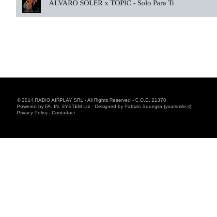
ALVARO SOLER x TOPIC -
Solo Para Ti
© 2014 RADIO AIRPLAY SRL - All Rights Reserved - C.O.E. 21370
Powered by FA. IN. SYSTEM Ltd - Designed by Patrizio Squeglia (yoursmile.it)
Privacy Policy
-
Contattaci