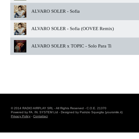
ALVARO SOLER -
Sofia
ALVARO SOLER -
Sofia (OOVEE Remix)
ALVARO SOLER x TOPIC -
Solo Para Ti
© 2014 RADIO AIRPLAY SRL - All Rights Reserved - C.O.E. 21370
Powered by FA. IN. SYSTEM Ltd - Designed by Patrizio Squeglia (yoursmile.it)
Privacy Policy
-
Contattaci