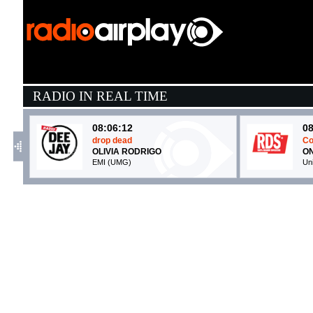
RADIO IN REAL TIME
08:06:12
08
drop dead
Co
OLIVIA RODRIGO
O
EMI (UMG)
Un
08:09:15
0
Canto d'amore
F
ANGELINA MANGO, MARCO...
P
La Tarma Records (-)
C
08:15:15
0
Rain On Me
B
LADY GAGA FEAT. ARIANA...
J
Virgin Records (UMG)
I