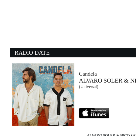
08:14:19
Magica Favola
ARISA
Warner Music Italy (WMG)
08:12:37
0
Doo Wop (That Thing)
S
LAURYN HILL
N
- (-)
E
RADIO DATE
08:14:55
0
Come Inside
E
PAUL McCARTNEY
M
EMI (UMG)
C
Candela
ALVARO SOLER & N
08:13:42
0
(Universal)
Tusa
C
KAROL J NICKI MANAJ
N
Virgin Records (UMG)
NG
ALVARO SOLER & NICO S