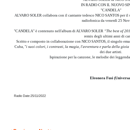
IN RADIO CON IL NUOVO S
"CANDELA"
ALVARO SOLER collabora con il cantante tedesco NICO SANTOS per il s
radiofonica da venerdì 25 No
"CANDELA" è contenuto nell'album di ALVARO SOLER
“The best of 20
remix degli ultimi anni di car
Scritto e composto in collaborazione con NICO SANTOS, il singolo emana 
Cuba, "
i suoi colori, i contrasti, la magia, l'avventura e parla della gioia
dei due artisti.
Ispirazione per la canzone, le melodie dei leggend
Eleonora Fusi (Universa
Radio Date:25/11/2022