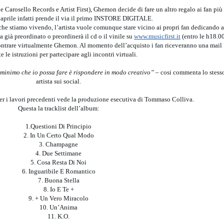
e Carosello Records e Artist First), Ghemon decide di fare un altro regalo ai fan più
7 aprile infatti prende il via il primo INSTORE DIGITALE.
he stiamo vivendo, l’artista vuole comunque stare vicino ai propri fan dedicando a
 già preordinato o preordinerà il cd o il vinile su
www.musicfirst.it
(entro le h18.0
incontrare virtualmente Ghemon. Al momento dell’acquisto i fan riceveranno una mail
e le istruzioni per partecipare agli incontri virtuali.
il minimo che io possa fare è rispondere in modo creativo” –
cosi commenta lo stess
artista sui social.
per i lavori precedenti vede la produzione esecutiva di Tommaso Colliva.
Questa la tracklist dell’album:
1.Questioni Di Principio
2. In Un Certo Qual Modo
3. Champagne
4. Due Settimane
5. Cosa Resta Di Noi
6. Inguaribile E Romantico
7. Buona Stella
8. Io E Te +
9. + Un Vero Miracolo
10. Un’Anima
11. K.O.