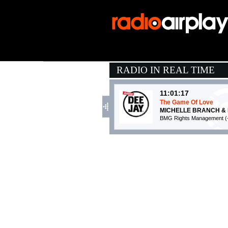
RADIO IN REAL TIME
11:01:17
The Game Of Love
MICHELLE BRANCH & N
BMG Rights Management (
11:20:17
Follow You
IMAGINE DRAGONS
Virgin Records (UMG)
11:15:57
Satisfaction
DARIN
X-Energy / Energy Producti