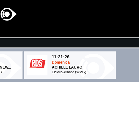
11:21:26
Domenica
EW...
ACHILLE LAURO
-)
Elektra/Atlantic (WMG)
11:22:48
Canto d'amore
ANGELINA MANGO, MARCO...
La Tarma Records (-)
11:18:31
Gone Gone Gone
DAVID GUETTA, TEDDY ...
on S.r.l. (ENE)
What A DJ Ltd/Warner UK (WMG)