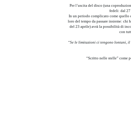
Per l’uscita del disco (una coproduzion
fedeli: dal 2
In un periodo complicato come quello c
loro del tempo da passare insieme: chi ha
del 23 aprile) avrà la possibilità di 
con tutt
“Se le limitazioni ci tengono lontani, 
“Scritto nelle stelle” come 