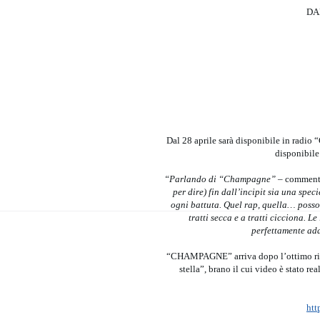
DA
Dal 28 aprile sarà disponibile in radio
disponibile 
“Parlando di “Champagne” –
comment
per dire) fin dall’incipit sia una spe
ogni battuta. Quel rap, quella… posso 
tratti secca e a tratti cicciona. 
perfettamente ada
“CHAMPAGNE” arriva dopo l’ottimo risco
stella”, brano il cui video è stato re
ht