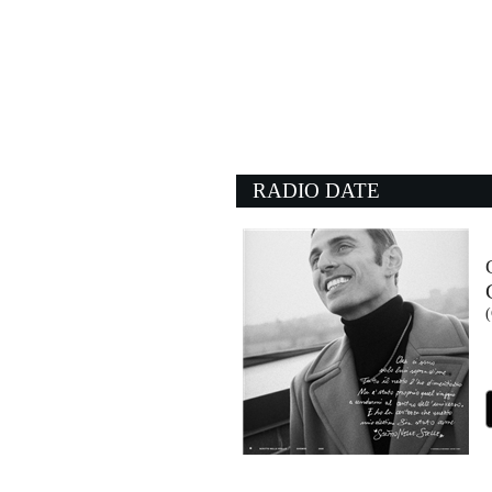
11:16:51
Nena
ZUCCHERO
Universal Music (UMG)
11:20:34
The Logical Song
SUPERTRAMP
- (-)
RADIO DATE
11:14:42
Cocaine
ERIC CLAPTON
- (-)
11:19:40
(
Yougotmefeeling
PARCELS
Because / Virgin Music (