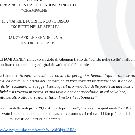
L 28 APRILE IN RADIO IL NUOVO SINGOLO
“CHAMPAGNE”
IL 24 APRILE FUORI IL NUOVO DISCO
“SCRITTO NELLE STELLE”
DAL 27 APRILE PRENDE IL VIA
L’INSTORE DIGITALE
 “CHAMPAGNE”, il nuovo singolo di Ghemon tratto da “Scritto nelle stelle”, l'albu
in fisico, in streaming e digital download dal 24 aprile.
a Ghemon
- inizierei dicendo che credo che per ogni millennial (tipo il sottoscritto
cie di calamita. Già prima dell’entrata della voce trasuda madeleine proustiane da
dirlo? cazzimma che regge il testo, quell’uso melodico delle parole su una base a
Le liriche si trovano insomma su una tavola ben apparecchiata su cui scivolare,
tta peraltro alla narrazione. Tutto il resto è headbouncin’”.
ntro delle anteprime “Questioni di principio”, “In un certo qual modo” e “Buon
alizzato interamente tra le mura di casa dove sono stati coinvolti i fan più fedeli, i
musicisti dell’artista e i parenti.
tp://www.youtube.com/watch?v=WdQkju43H3c