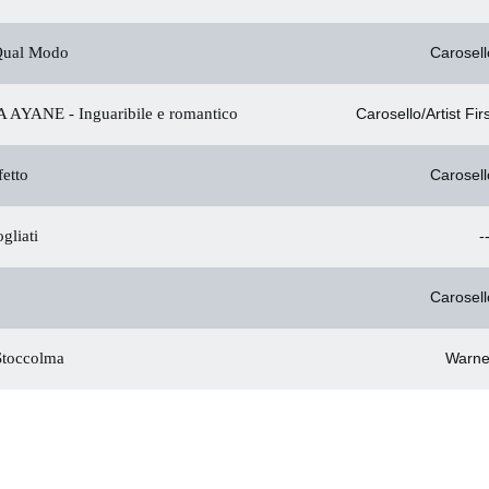
Qual Modo
Carosell
 AYANE -
Inguaribile e romantico
Carosello/Artist Fir
etto
Carosell
gliati
-
Carosell
Stoccolma
Warne