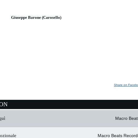
Giuseppe Barone (Carosello)
Share on Faceb
ION
quì
Macro Beat
ozionale
Macro Beats Record