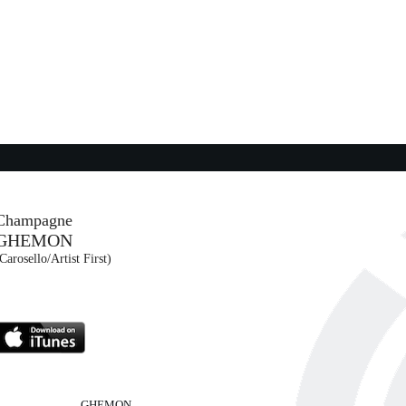
11:18:48
You Don't Understand Me
ROXETTE
EMI (UMG)
10:19:39
SUPERSTAR
TIZIANO FERRO FEAT....
Sugar (SUG)
Champagne
GHEMON
11:08:01
Carosello/Artist First)
It's My Party (feat. Amy...
QUINCY JONES
UMG)
Universal Music (UMG)
GHEMON