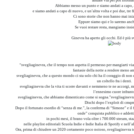
andare via per poi ritornar
Abbiamo messo un punto e siamo andati a capo,
e siamo andati a capo di nuovo, e un’altra volta e poi due, tre 
Ci sono storie che non hanno mai iniz
Eppure siamo qui e lo saremo anc
Se vuoi restare resta, mangiamo insie
Ginevra ha aperto gli occhi. Ed è più s
“svegliaginevra, che il tempo non aspetta il permesso per mangiarti via
fantasie della notte a rendere meno am
svegliaginevra, che a questo mondo ci sta solo chi ha il coraggio di non 
un coltello fra i denti.
svegliaginevra che la vita ti scorre davanti e nemmeno te ne accorgi,
l’ennesimo cuore infrant
svegliaginevra, che abbiamo dimenticato come si sogna.”svegliaginevr
Dischi dopo l’exploit di cmqm
Dopo il fortunato esordio di “senza di me.”, la conferma di “Simone” e i
onde” conquista pubblico e addetti 
in pochi mesi, il brano vola oltre i 700.000 stream, 
nelle playlist editoriali Scuola Indie e Indie Italia di Spotify e nell’
Ora, prima di chiudere un 2020 certamente poco noioso, svegliaginevra to