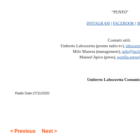
“PUNTO”
INSTAGRAM
|
FACEBOOK
|
S
Contatti utili:
Umberto Labozzetta (promo radio-tv),
labozze
Milo Manera (management),
info@lacl
Manuel Apice (press),
worilla.pres
Umberto Labozzetta Comunic
Radio Date:27/11/2020
< Previous
Next >