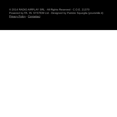
© 2014 RADIO AIRPLAY SRL - All Rights Reserved - C.O.E. 21370
Powered by FA. IN. SYSTEM Ltd - Designed by Patrizio Squeglia (yoursmile.it)
Privacy Policy
-
Contattaci