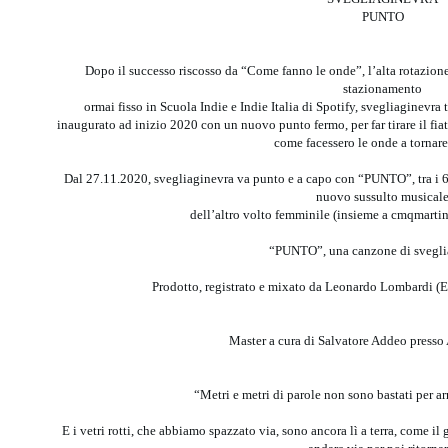
PUNTO
Dopo il successo riscosso da “Come fanno le onde”, l’alta rotazione
stazionamento
ormai fisso in Scuola Indie e Indie Italia di Spotify, svegliaginevra 
inaugurato ad inizio 2020 con un nuovo punto fermo, per far tirare il fiat
come facessero le onde a tornar
Dal 27.11.2020, svegliaginevra va punto e a capo con “PUNTO”, tra i 
nuovo sussulto musical
dell’altro volto femminile (insieme a cmqmartin
“PUNTO”, una canzone di svegli
Prodotto, registrato e mixato da Leonardo Lombardi (E
Master a cura di Salvatore Addeo pres
“Metri e metri di parole non sono bastati per arr
E i vetri rotti, che abbiamo spazzato via, sono ancora lì a terra, come il 