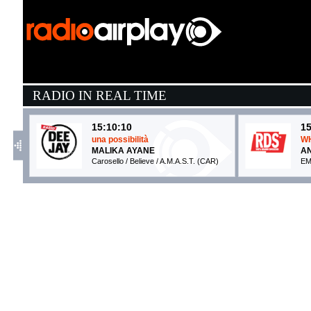
RADIO IN REAL TIME
15:10:10
15
una possibilità
WH
MALIKA AYANE
A
Carosello / Believe / A.M.A.S.T. (CAR)
EM
15:08:37
1
Cucù Marì
M
NAPOLEONE
T
INRI (-)
Co
15:10:46
1
WHITE GIRL WASTED
C
ANNA
R
EMI (UMG)
V