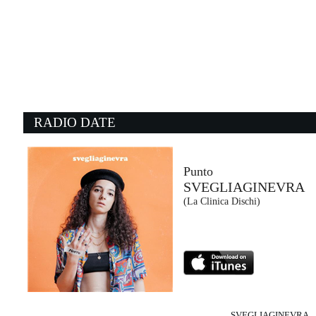
15:11:12
Occidentali's karma
FRANCESCO GABBANI
BMG Rights Management (BMG)
15:06:34
1
You Really Got Me
L'
KINKS
B
- (-)
I
RADIO DATE
14:40:27
1
GREAT PRETENDER
H
KASABIAN
A
Columbia (SME)
Un
Punto
SVEGLIAGINEVRA
15:06:49
1
(La Clinica Dischi)
A.I.E.
b
KASANGO, ALEJANDRO...
T
d:vision (-)
E
SVEGLIAGINEVRA