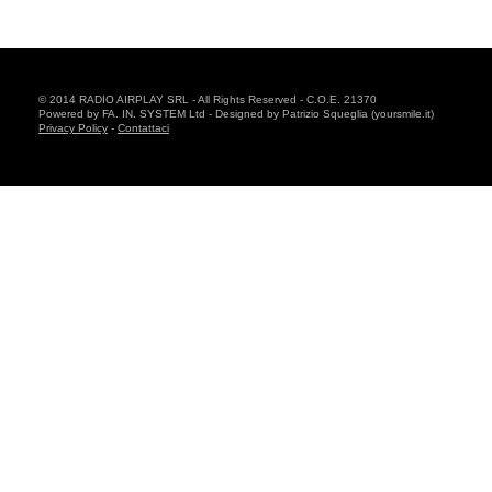
© 2014 RADIO AIRPLAY SRL - All Rights Reserved - C.O.E. 21370
Powered by FA. IN. SYSTEM Ltd - Designed by Patrizio Squeglia (yoursmile.it)
Privacy Policy
-
Contattaci