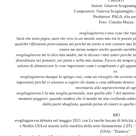
CREDITI
Autore: Ginevra Scognami
Compositori: Ginevra Scognamiglio, 
Produttori: PAGA, elia.wa
Foto: Claudia Mazza
svegliaginevra è una cosa che rip
Sarà che sono pigra, sarà che vivo in un mondo tutto mio tra le poesie più 
qualche riflessione post-cazzata sul perché mi ostini a non contare mai fi
essere me stessa sempre anche quando sarebbe 
svegliaginevra me lo dice mia madre, me lo dicono i miei amici perché so
disordinata nei pensieri, nei piani e nella mia stanza. Faccio da sempre 
talento di dimenticare le cose importanti come i compleanni e gli appun
ex.
svegliaginevra dunque lo spiego così, come un risveglio che avviene a
importanti perché ci aiutano a capire chi siamo e cosa abbiamo dentro. E
necessaria alla sopravvivenza di o
svegliaginevra è la mia sveglia personale, non quella alle 7 del mattino
momenti peggiori, quando sembra che il mondo mi stia crollando addo
dalla parte sbagliata, quando penso di essere io quella 
BIO
svegliaginevra debutta nel maggio 2021 con Le tasche bucate di felicità, c
e Netflix USA ed inseriti nelle tracklist della serie Summertime 2 (IT) 
(USA) - “Elastico”.