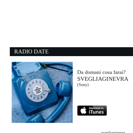
23:13:03
Tu cosa fai questa sera
NOEMI, VITO SALAMANCA
Columbia (SME)
21:24:19
2
Hotel California
W
THE EAGLES
O
- (-)
S
RADIO DATE
21:52:59
2
Every Breath You Take
R
THE POLICE
T
- (-)
At
Da domani cosa farai?
SVEGLIAGINEVRA
22:54:46
2
(Sony)
Run
M
ONEREPUBLIC
T
Virgin Records (UMG)
Co
svegliaginevra