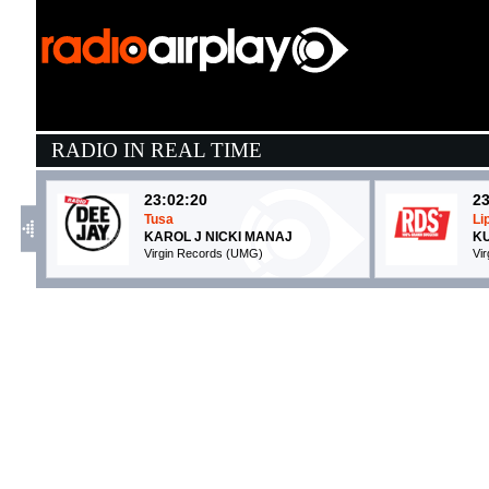
RADIO IN REAL TIME
23:02:20
23
Tusa
Li
KAROL J NICKI MANAJ
K
Virgin Records (UMG)
Vi
23:16:18
2
So Easy (To Fall In Love)
R
OLIVIA DEAN
V
EMI (UMG)
E
23:18:27
2
Peligrosa
H
KRONIC & KRUNK!, ...
E
Ego (-)
Ca