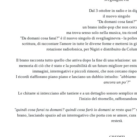
Dal 3 ottobre in radio e in di
il nuovo singolo
"Da domani cosa farai?"
un brano indie-pop che non cerca
ma trova senso solo nella musica, tra ricor
"Da domani cosa farai?" è il nuovo singolo di svegliaginevra - la polie
scrittura, di raccontare l'amore in tutte le diverse forme e mettersi in g
rotazione radiofonica, per Nigiri e distribuito da Col
Il brano racconta tutto quello che arriva dopo la fine di una relazione: un 
memoria di ciò che è stato e la possibilità di un futuro migliore per ent
immagini, interrogativi e piccoli rimorsi, che non cercano risp
I ricordi riaffiorano piano piano e lasciano un dubbio irrisolto: "
abbiamo f
ancora un po'?
"
Le chitarre si intrecciano alle tastiere e a un dettaglio sonoro semplice
l'inizio del ritornello, rafforzandon
"quindi cosa farai tu domani? quindi cosa farò io domani se resto qua?"
s
brano, lasciando spazio ad un interrogativo che porta con se amore, cura
resterà.