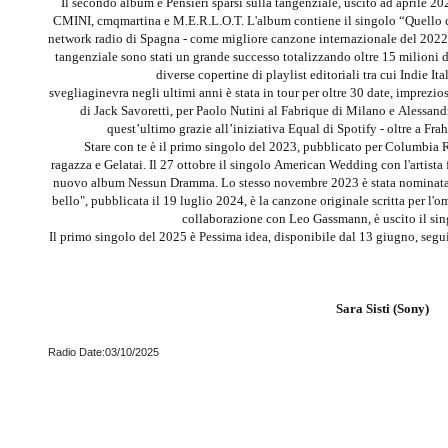
Il secondo album è Pensieri sparsi sulla tangenziale, uscito ad aprile 20
CMINI, cmqmartina e M.E.R.L.O.T. L'album contiene il singolo “Quello
network radio di Spagna - come migliore canzone internazionale del 2022. L
tangenziale sono stati un grande successo totalizzando oltre 15 milioni d
diverse copertine di playlist editoriali tra cui Indie Ita
svegliaginevra negli ultimi anni è stata in tour per oltre 30 date, imprezios
di Jack Savoretti, per Paolo Nutini al Fabrique di Milano e Alessan
quest’ultimo grazie all’iniziativa Equal di Spotify - oltre a Frah
Stare con te è il primo singolo del 2023, pubblicato per Columbia 
ragazza e Gelatai. Il 27 ottobre il singolo American Wedding con l'artista
nuovo album Nessun Dramma. Lo stesso novembre 2023 è stata nominata 
bello", pubblicata il 19 luglio 2024, è la canzone originale scritta per l'
collaborazione con Leo Gassmann, è uscito il sing
Il primo singolo del 2025 è Pessima idea, disponibile dal 13 giugno, segui
Sara Sisti (Sony)
Radio Date:03/10/2025