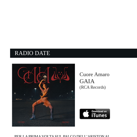
09:39:51
Corpi celesti
GIORGIA
Epic Records Italy (SME)
09:42:34
0
So Easy (To Fall In Love)
A
OLIVIA DEAN
T
EMI (UMG)
Co
RADIO DATE
09:42:52
0
Piece of My Heart
M
JANIS JOPLIN
F
- (-)
M
Cuore Amaro
GAIA
09:38:15
0
(RCA Records)
Levels
P
AVICII
A
Universal Music (UMG)
I
PER LA PRIMA VOLTA SUL PALCO DELL’ARISTON AL