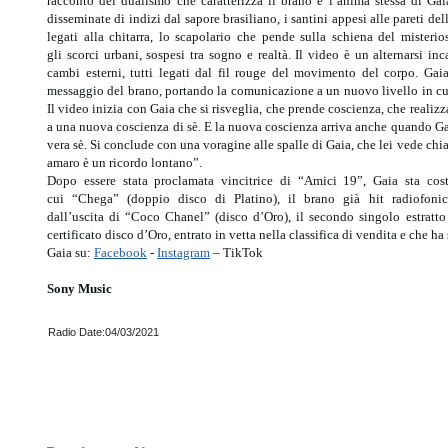
racconto del dualismo che caratterizza il brano e l’anima stessa di Gai
disseminate di indizi dal sapore brasiliano, i santini appesi alle pareti del
legati alla chitarra, lo scapolario che pende sulla schiena del misteri
gli scorci urbani, sospesi tra sogno e realtà. Il video è un alternarsi in
cambi esterni, tutti legati dal fil rouge del movimento del corpo. Ga
messaggio del brano, portando la comunicazione a un nuovo livello in cu
Il video inizia con Gaia che si risveglia, che prende coscienza, che realiz
a una nuova coscienza di sè. E la nuova coscienza arriva anche quando Gai
vera sè. Si conclude con una voragine alle spalle di Gaia, che lei vede chi
amaro è un ricordo lontano”.
Dopo essere stata proclamata vincitrice di “Amici 19”, Gaia sta cost
cui “Chega” (doppio disco di Platino), il brano già hit radiofonica
dall’uscita di “Coco Chanel” (disco d’Oro), il secondo singolo estra
certificato disco d’Oro, entrato in vetta nella classifica di vendita e che h
Gaia su:
Facebook
-
Instagram
– TikTok
Sony Music
Radio Date:04/03/2021