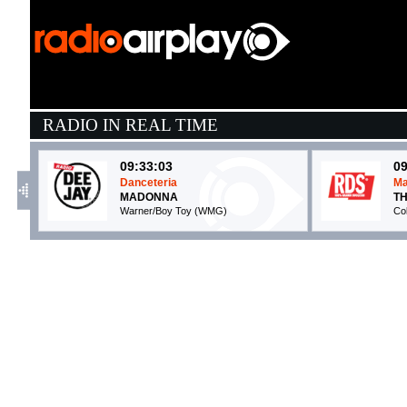
RADIO IN REAL TIME
09:33:03
09
Danceteria
Ma
MADONNA
T
Warner/Boy Toy (WMG)
Co
09:43:27
0
PARLAR D'AMORE
D
SAYF
G
La Santa Srl / Atlantic / Warner (WMG)
Wa
09:43:26
0
Runway
F
LADY GAGA, DOECHII
S
EMI (UMG)
I