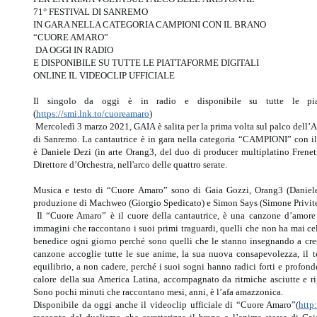
71° FESTIVAL DI SANREMO
IN GARA NELLA CATEGORIA CAMPIONI CON IL BRANO
“CUORE AMARO”
DA OGGI IN RADIO
E DISPONIBILE SU TUTTE LE PIATTAFORME DIGITALI
ONLINE IL VIDEOCLIP UFFICIALE
Il singolo da oggi è in radio e disponibile su tutte le pia
(
https://smi.lnk.to/cuoreamaro
)
Mercoledì 3 marzo 2021, GAIA è salita per la prima volta sul palco dell’A
di Sanremo. La cantautrice è in gara nella categoria “CAMPIONI” co
è Daniele Dezi (in arte Orang3, del duo di producer multiplatino Fren
Direttore d’Orchestra, nell'arco delle quattro serate.
Musica e testo di “Cuore Amaro” sono di Gaia Gozzi, Orang3 (Daniele 
produzione di Machweo (Giorgio Spedicato) e Simon Says (Simone Privit
Il “Cuore Amaro” è il cuore della cantautrice, è una canzone d’amore 
immagini che raccontano i suoi primi traguardi, quelli che non ha mai cele
benedice ogni giorno perché sono quelli che le stanno insegnando a cres
canzone accoglie tutte le sue anime, la sua nuova consapevolezza, il t
equilibrio, a non cadere, perché i suoi sogni hanno radici forti e profonde,
calore della sua America Latina, accompagnato da ritmiche asciutte e rig
Sono pochi minuti che raccontano mesi, anni, è l’afa amazzonica.
Disponibile da oggi anche il videoclip ufficiale di “Cuore Amaro”(
htt