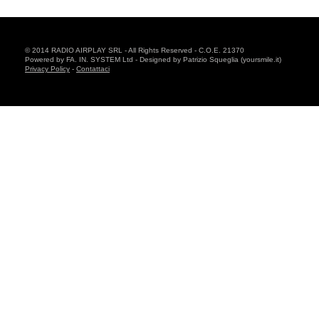
© 2014 RADIO AIRPLAY SRL - All Rights Reserved - C.O.E. 21370
Powered by FA. IN. SYSTEM Ltd - Designed by Patrizio Squeglia (yoursmile.it)
Privacy Policy
-
Contattaci