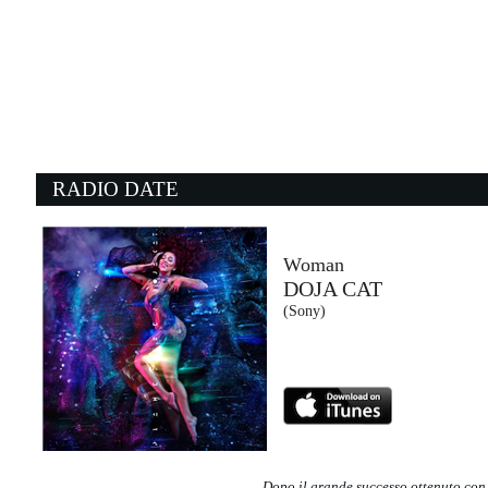
22:34:22
AL MIO PAESE
SERENA BRANCALE, ...
Isola degli Artisti / Atlantic / Warner...
22:21:28
2
What Is Love?
M
HOWARD JONES
M
- (-)
- 
RADIO DATE
22:33:40
2
Should I Stay or Go Now
S
CLASH
T
- (-)
S
Woman
DOJA CAT
22:35:57
2
(Sony)
Awake Tonight
M
AFROJACK, SIA, DAVID...
J
Spinnin' Records (-)
B
Dopo il grande successo ottenuto con 