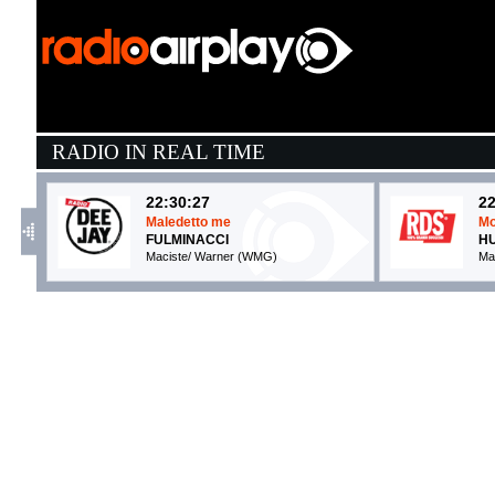
RADIO IN REAL TIME
22:30:27
22
Maledetto me
Mo
FULMINACCI
HU
Maciste/ Warner (WMG)
Ma
22:36:21
2
Let's Get It Started
U
THE BLACK EYED PEAS
F
Universal Music (UMG)
At
22:11:10
2
Lemon
S
N.E.R.D. & RIHANNA
E
Columbia (SME)
At