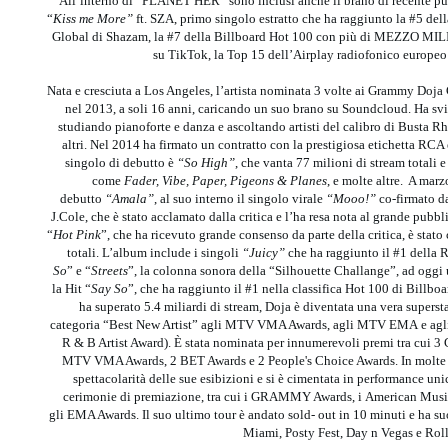
All’interno di “PLANET HER” sono inclusi anche il brano di recente p
“
Kiss me More”
ft. SZA, primo singolo estratto che ha raggiunto la #5 della
Global di Shazam, la #7 della Billboard Hot 100 con più di MEZZO MIL
su TikTok, la Top 15 dell’Airplay radiofonico europeo 
Nata e cresciuta a Los Angeles, l’artista nominata 3 volte ai Grammy Doja
nel 2013, a soli 16 anni, caricando un suo brano su Soundcloud. Ha sv
studiando pianoforte e danza e ascoltando artisti del calibro di Busta 
altri. Nel 2014 ha firmato un contratto con la prestigiosa etichetta RC
singolo di debutto è
“So High”
, che vanta 77 milioni di stream totali e
come
Fader, Vibe, Paper, Pigeons & Planes
, e molte altre. A mar
debutto
“Amala”
, al suo interno il singolo virale
“Mooo!”
co-firmato d
J.Cole, che è stato acclamato dalla critica e l’ha resa nota al grande pub
“
Hot Pink
”, che ha ricevuto grande consenso da parte della critica, è stato 
totali. L’album include i singoli
“Juicy”
che ha raggiunto il #1 della
So
” e “
Streets
”, la colonna sonora della “Silhouette Challange”, ad oggi 
la Hit “
Say So
”, che ha raggiunto il #1 nella classifica Hot 100 di Billboar
ha superato 5.4 miliardi di stream, Doja è diventata una vera superst
categoria “Best New Artist” agli MTV VMA Awards, agli MTV EMA e agli
R & B Artist Award). È stata nominata per innumerevoli premi tra cu
MTV VMA Awards, 2 BET Awards e 2 People's Choice Awards. In molte occa
spettacolarità delle sue esibizioni e si è cimentata in performance uni
cerimonie di premiazione, tra cui i GRAMMY Awards, i American Musi
gli EMA Awards. Il suo ultimo tour è andato sold- out in 10 minuti e ha su
Miami, Posty Fest, Day n Vegas e Ro