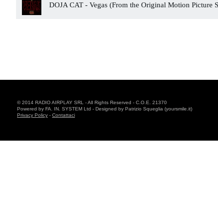
DOJA CAT -
Vegas (From the Original Motion Picture
© 2014 RADIO AIRPLAY SRL - All Rights Reserved - C.O.E. 21370
Powered by FA. IN. SYSTEM Ltd - Designed by Patrizio Squeglia (yoursmile.it)
Privacy Policy
-
Contattaci