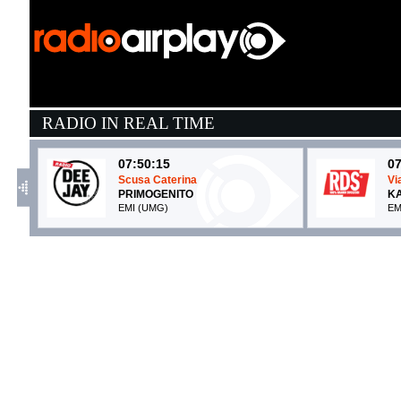
RADIO IN REAL TIME
07:50:15
07
Scusa Caterina
Vi
PRIMOGENITO
K
EMI (UMG)
EM
07:49:06
0
PARLAR D'AMORE
N
SAYF
L
La Santa Srl / Atlantic / Warner (WMG)
Up
07:50:02
0
Dimanche Midi Pile
B
GISÈLE
M
Warner Music Italy (WMG)
- 