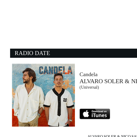
07:49:14
Partiti adesso
GIUSY FERRERI
Sony Music (SME)
07:50:08
0
Ever Seen The Rain?
W
CREEDENCE CLEARWATER...
J
- (-)
B
RADIO DATE
07:48:47
0
Young Again
M
SHINEDOWN
S
Atlantic Records (-)
- 
Candela
ALVARO SOLER & N
07:47:56
0
(Universal)
FLAMENCO PARANOIA
P
SAMURAI JAY
S
Island Records (UMG)
La
ALVARO SOLER & NICO S