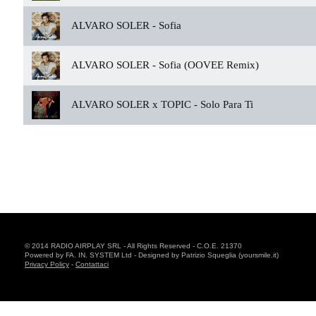
ALVARO SOLER -
Sofia
ALVARO SOLER -
Sofia (OOVEE Remix)
ALVARO SOLER x TOPIC -
Solo Para Ti
© 2014 RADIO AIRPLAY SRL - All Rights Reserved - C.O.E. 21370
Powered by FA. IN. SYSTEM Ltd - Designed by Patrizio Squeglia (yoursmile.it)
Privacy Policy
-
Contattaci