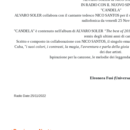
IN RADIO CON IL NUOVO S
"CANDELA"
ALVARO SOLER collabora con il cantante tedesco NICO SANTOS per il s
radiofonica da venerdì 25 No
"CANDELA" è contenuto nell'album di ALVARO SOLER
“The best of 20
remix degli ultimi anni di car
Scritto e composto in collaborazione con NICO SANTOS, il singolo emana 
Cuba, "
i suoi colori, i contrasti, la magia, l'avventura e parla della gioia
dei due artisti.
Ispirazione per la canzone, le melodie dei leggend
Eleonora Fusi (Universa
Radio Date:25/11/2022