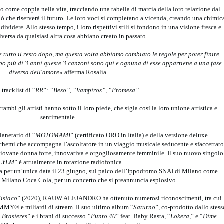
io come coppia nella vita, tracciando una tabella di marcia della loro relazione dal
iò che riserverà il futuro. Le loro voci si completano a vicenda, creando una chimic
ividere. Allo stesso tempo, i loro rispettivi stili si fondono in una visione fresca e
iversa da qualsiasi altra cosa abbiano creato in passato.
 tutto il resto dopo, ma questa volta abbiamo cambiato le regole per poter finire
o più di 3 anni queste 3 canzoni sono qui e ognuna di esse appartiene a una fase
diversa dell'amore»
afferma Rosalía.
 tracklist di “
RR
”:
“Beso”, “Vampiros”, “Promesa”.
ambi gli artisti hanno sotto il loro piede, che sigla così la loro unione artistica e
sentimentale.
anetario di “
MOTOMAMI
” (certificato ORO in Italia) e della versione deluxe
 schemi che accompagna l’ascoltatore in un viaggio musicale seducente e sfaccettato
na giovane donna forte, innovativa e orgogliosamente femminile. Il suo nuovo singolo
LYLM
” è attualmente in rotazione radiofonica.
lia per un’unica data il 23 giugno, sul palco dell’Ippodromo SNAI di Milano come
s Milano Coca Cola, per un concerto che si preannuncia esplosivo.
isíaco
” (2020), RAUW ALEJANDRO ha ottenuto numerosi riconoscimenti, tra cui
MMY® e miliardi di stream. Il suo ultimo album “
Saturno
”, co-prodotto dallo stess
 Brasieres
” e i brani di successo
“Punto 40
” feat. Baby Rasta, “
Lokera
,” e “
Dime