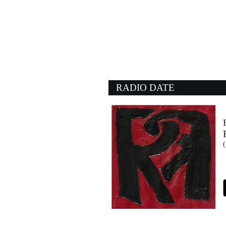
20:14:53
Come nei film
EROS RAMAZZOTTI FEAT
Columbia/Sony Music Ital
20:15:05
Kiss Is on My List
DARYL HALL & JOHN
- (-)
RADIO DATE
20:03:31
Bad to the bone
ZZ TOP
- (-)
20:14:22
A.I.E.
KASANGO, ALEJANDR
d:vision (-)