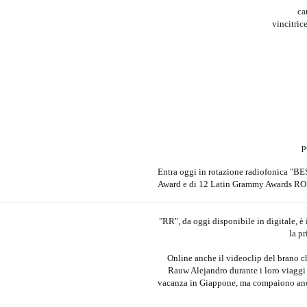
ca
vincitri
p
Entra oggi in rotazione radiofonica "BES
Award e di 12 Latin Grammy Awards ROSA
"RR", da oggi disponibile in digitale, è 
la p
Online anche il videoclip del brano c
Rauw Alejandro durante i loro viaggi i
vacanza in Giappone, ma compaiono anc