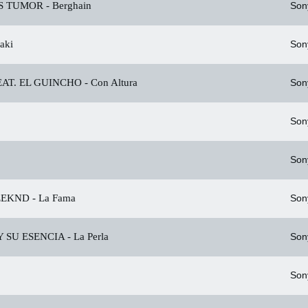
S TUMOR -
Berghain
Son
aki
Son
EAT. EL GUINCHO -
Con Altura
Son
Son
Son
EEKND -
La Fama
Son
 SU ESENCIA -
La Perla
Son
Son