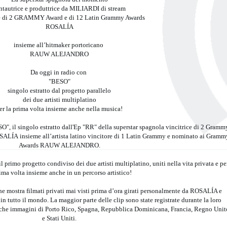
ntautrice e produttrice da MILIARDI di stream
ce di 2 GRAMMY Award e di 12 Latin Grammy Awards
ROSALÍA
insieme all’hitmaker portoricano
RAUW ALEJANDRO
Da oggi in radio con
"BESO"
singolo estratto dal progetto parallelo
dei due artisti multiplatino
er la prima volta insieme anche nella musica!
O", il singolo estratto dall'Ep "RR" della superstar spagnola vincitrice di 2 Gramm
LÍA insieme all’artista latino vincitore di 1 Latin Grammy e nominato ai Gramm
Awards RAUW ALEJANDRO.
il primo progetto condiviso dei due artisti multiplatino, uniti nella vita privata e pe
rima volta insieme anche in un percorso artistico!
he mostra filmati privati mai visti prima d’ora girati personalmente da ROSALÍA e
n tutto il mondo. La maggior parte delle clip sono state registrate durante la loro
he immagini di Porto Rico, Spagna, Repubblica Dominicana, Francia, Regno Unit
e Stati Uniti.