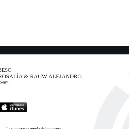
. ...
y (SME)
20:10:47
Broken Strings
 OATES
JAMES MORRISON
Universal Music (UMG)
19:51:34
TubThumping
CHUMBAWAMBA
- (-)
BESO
ROSALÌA & RAUW ALEJANDRO
20:16:16
(Sony)
AMERICA INC.
O...
GIANNA NANNINI,...
EMI (UMG)
La superstar spagnola del momento