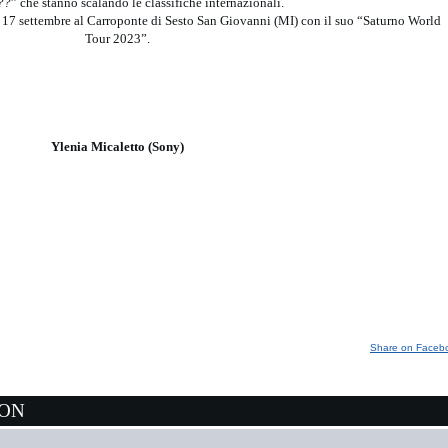
??
” che stanno scalando le classifiche internazionali.
il 17 settembre al Carroponte di Sesto San Giovanni (MI) con il suo “Saturno World
Tour 2023”.
Ylenia Micaletto (Sony)
Share on Faceb
ION