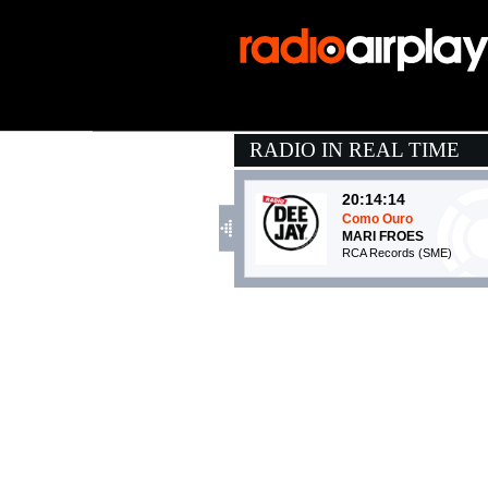
RADIO IN REAL TIME
20:14:14
Como Ouro
MARI FROES
RCA Records (SME)
20:11:55
Demons
IMAGINE DRAGONS
Universal Music (UMG)
20:13:50
Abracadabra
LADY GAGA
EMI (UMG)