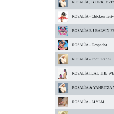
ROSALÌA , BJORK, YVE
ROSALÌA -
Chicken Teriy
ROSALÌA E J BALVIN F
ROSALÌA -
Despechà
ROSALÌA -
Focu 'Ranni
ROSALÌA FEAT. THE W
ROSALÌA & YAHRITZA Y
ROSALÌA -
LLYLM