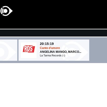
20:15:19
Canto d'amore
ANGELINA MANGO, MARCO...
La Tarma Records (-)
20:15:31
Caramello
ROCCO HUNT, ELETTRA ...
Epic Records Italy (SME)
20:15:20
Bossa Nostra
GAIA
Columbia (SME)