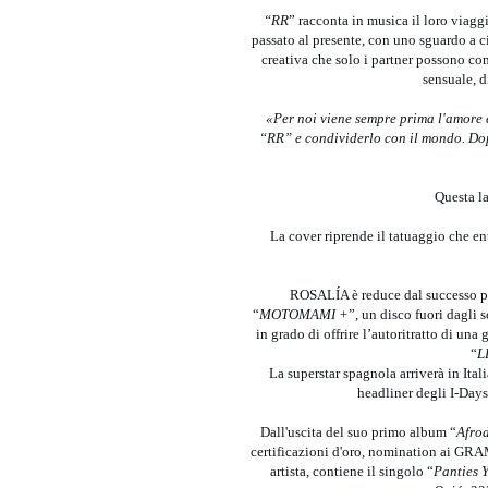
“RR
” racconta in musica il loro viagg
passato al presente, con uno sguardo a c
creativa che solo i partner possono cond
sensuale, d
«Per noi viene sempre prima l'amore e
“RR” e condividerlo con il mondo. Dop
Questa la
La cover riprende il tatuaggio che entr
ROSALÍA è reduce dal successo pl
“
MOTOMAMI +
”, un disco fuori dagli
in grado di offrire l’autoritratto di u
“
L
La superstar spagnola arriverà in Ita
headliner degli I-Day
Dall'uscita del suo primo album “
Afrod
certificazioni d'oro, nomination ai GRA
artista, contiene il singolo “
Panties Y