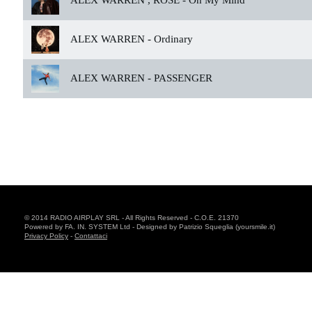
ALEX WARREN , ROSÈ -
On My Mind
ALEX WARREN -
Ordinary
ALEX WARREN -
PASSENGER
© 2014 RADIO AIRPLAY SRL - All Rights Reserved - C.O.E. 21370
Powered by FA. IN. SYSTEM Ltd - Designed by Patrizio Squeglia (yoursmile.it)
Privacy Policy
-
Contattaci