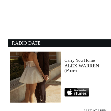
03:55:01
Hippy Ya Yo (Però anche no)
J-AX
Columbia/Sony (SME)
03:47:10
0
Mi piaccion le sbarbine
T
SKIANTOS
P
- (-)
- 
RADIO DATE
03:54:41
0
You Saved Me
S
SKUNK ANANSIE
U
Carosello (CAR)
E
Carry You Home
ALEX WARREN
03:53:21
0
(Warner)
Talk To You
H
ANOTR FEAT. 54 ULTRA
B
No Art (-)
- 
ALEX WARREN