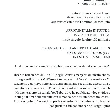
“CARRY YOU HOME”
La storia di un successo feno
da senzatetto a celebrità sui soc
alla musica con oltre 12 milioni di ascoltato
ARRIVA IN ITALIA IN TUTTE 
DA VENERDI’ 20 SETTE
il suo singolo da oltre 139 milioni 
IL CANTAUTORE HA ANNUNCIATO ANCHE IL 
YOU’LL BE ALRIGHT, KID (CH
IN USCITA IL 27 SETTE
Dal dormire in macchina alla celebrità sui social media: il ventunenne 
Inserito nell'elenco di PEOPLE degli “Artisti emergenti di talento che st
Program di Sirius XM, Warren è tra le celebrità Gen Z più seguite su
senzatetto e dormiva nelle auto degli amici, alla sua attuale ascesa, alla
iniziato la sua carriera con l'umorismo e i video di acrobazie sullo skate
Ha anche aperto un canale YouTube, dove ha pubblicato vlog e video di
dettagli intimi della sua vita con il mondo per oltre un decennio, costr
follower globali. Conosciuto per le sue melodie pop vulnerabili, la voce 
conquistato i fan con una serie di singoli pr