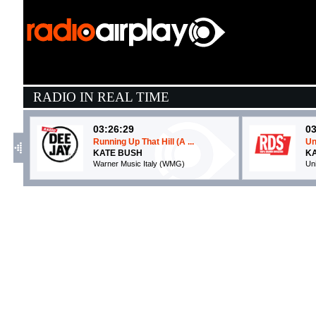
RADIO IN REAL TIME
03:26:29
03
Running Up That Hill (A ...
Un
KATE BUSH
K
Warner Music Italy (WMG)
Un
03:51:30
0
Maledetto me
A
FULMINACCI
K
Maciste/ Warner (WMG)
E
03:57:10
0
bad guy
M
BILLIE EILISH
T
Virgin Records (UMG)
Co