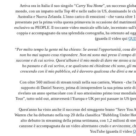
Arriva ora in Italia il suo singolo “
Carry You Home
”, un successo globa
mondo, con un impatto nella Top 40 e nelle radio in US, dominando le cla
Australia e Nuova Zelanda. L'inno carico di emozioni - che vanta oltre 1 
presentato per la prima volta questa primavera in occasione del matrimon
esclusivo su PEOPLE. Il toccante video musicale ufficiale, incentrato sul
coppia e accompagnato da una splendida coreografia, ha ottenuto ad ogg
(guarda il video qui
QUI
“Per molto tempo la gente mi ha chiesto: Se avessi l'opportunità, cosa dir
non ho mai saputo cosa rispondere. Non mi sono mai preso il tempo di 
successe e di cui scrivo. Quest'album è il mio modo di dare me stesso a tu
ho passato e di cui scrivo, e se qualcuno mi chiedesse chi sono, gli m
crescendo con il mio pubblico, ed è davvero qualcosa che direi a me s
Con oltre 560 milioni di stream totali nella sua carriera, Warren - che l
supporto di Daniel Seavey, prima di intraprendere la sua prima serie di
rivelato un anno spettacolare con il suo attesissimo primo tour mondiale
Tour”, tutto sold out, attraverserà l’Europa e UK per poi passare in US (pe
Quest'anno ha visto anche il successo del struggente brano “Save You A 
Warren che ha debuttato nella top 20 della classifica “Bubbling Under Hot 
alto debutto in streaming della prima settimana, con 1,2 milioni di str
canzone è accompagnata da un video altrettanto crudo e avvincente, che
YouTube (guarda il video
Q