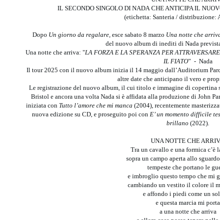
IL SECONDO SINGOLO DI NADA CHE ANTICIPA IL NUOV
(etichetta: Santeria / distribuzione
Dopo
Un giorno da regalare,
esce sabato 8 marzo
Una notte che arriv
del nuovo album di inediti di Nada previst
Una notte che arriva: "
LA FORZA E LA SPERANZA PER ATTRAVERSARE
IL FIATO
” - Nada
Il tour 2025 con il nuovo album inizia il 14 maggio dall’Auditorium Par
altre date che anticipano il vero e prop
Le registrazione del nuovo album, il cui titolo e immagine di copertina s
Bristol e ancora una volta Nada si è affidata alla produzione di John Pa
iniziata con
Tutto l’amore che mi manca
(2004), recentemente masterizzat
nuova edizione su CD, e proseguito poi con
E’ un momento difficile te
brillano
(2022).
UNA NOTTE CHE ARRI
Tra un cavallo e una formica c’è l
sopra un campo aperta allo sguard
tempeste che portano le gu
e imbroglio questo tempo che mi g
cambiando un vestito il colore il 
e affondo i piedi come un so
e questa marcia mi port
a una notte che arriva