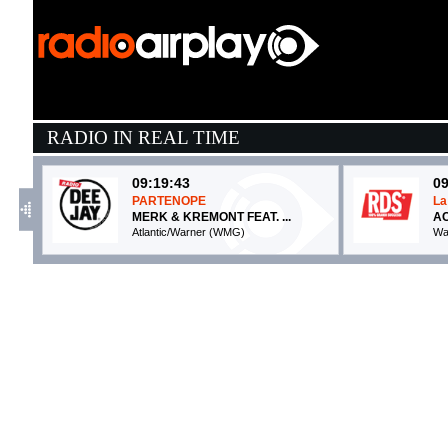
RADIO IN REAL TIME
09:19:43
09
PARTENOPE
La
MERK & KREMONT FEAT. ...
A
Atlantic/Warner (WMG)
Wa
09:15:12
0
Non è Francesco
S
AMELIE
C
LA15 (-)
E
09:19:04
0
Earrings
d
MALCOLM TODD
O
Columbia (SME)
E