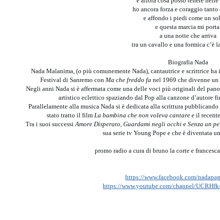
e allora cosa posso tenere nelle
ho ancora forza e coraggio tanto
e affondo i piedi come un so
e questa marcia mi port
a una notte che arriva
tra un cavallo e una formica c’è l
Biografia Nada
Nada Malanima, (o più comunemente Nada), cantautrice e scrittrice ha i
Festival di Sanremo con
Ma che freddo fa
nel 1969 che divenne un 
Negli anni Nada si è affermata come una delle voci più originali del pano
artistico eclettico spaziando dal Pop alla canzone d’autore fi
Parallelamente alla musica Nada si è dedicata alla scrittura pubblicando v
stato tratto il film
La bambina che non voleva cantare
e il recent
Tra i suoi successi
Amore Disperato
,
Guardami negli occhi
e
Senza un pe
sua serie tv Young Pope e che è diventata un
promo radio a cura di bruno la corte e france
https://www.facebook.com/nadapagi
https://www.youtube.com/channel/UCRHfk