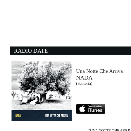
09:14:02
ITALIA STARTER PACK
J-AX
Columbia/Sony Music Italy (SME)
09:04:51
0
Perfect Day
L
LOU REED
G
Sony Music (SME)
E
RADIO DATE
09:14:58
0
Keep On Rockin' In The Free...
B
NEIL YOUNG
G
Warner Music (WMG)
C
Una Notte Che Arriva
NADA
09:16:03
0
(Santeria)
I Don't Mind
Ma
SEM JACOBS, ESRA NURAY
S
FUNKiMAN (-)
C
“UNA NOTTE CHE ARRI