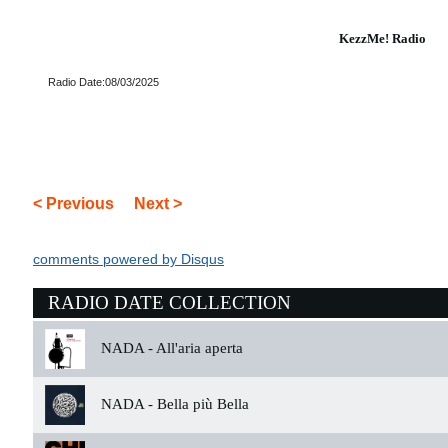
KezzMe! Radio
Radio Date:08/03/2025
< Previous
Next >
comments powered by
Disqus
RADIO DATE COLLECTION
NADA -
All'aria aperta
NADA -
Bella più Bella