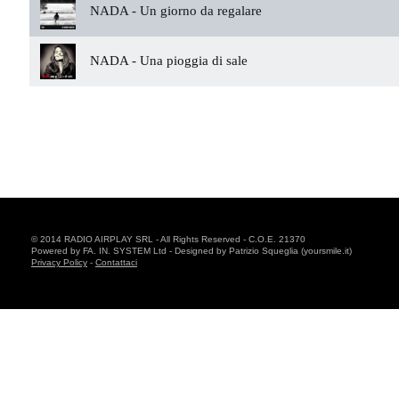
NADA -
Un giorno da regalare
NADA -
Una pioggia di sale
© 2014 RADIO AIRPLAY SRL - All Rights Reserved - C.O.E. 21370
Powered by FA. IN. SYSTEM Ltd - Designed by Patrizio Squeglia (yoursmile.it)
Privacy Policy
-
Contattaci