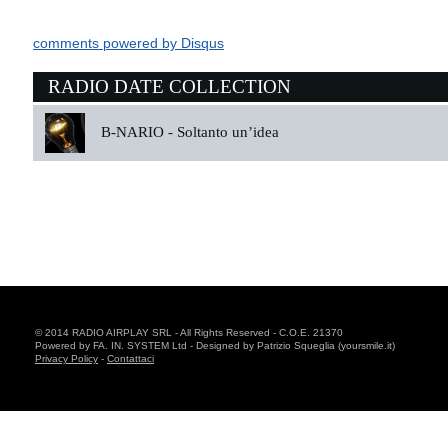
comments powered by
Disqus
RADIO DATE COLLECTION
B-NARIO -
Soltanto un’idea
© 2014 RADIO AIRPLAY SRL - All Rights Reserved - C.O.E. 21370
Powered by FA. IN. SYSTEM Ltd - Designed by Patrizio Squeglia (yoursmile.it)
Privacy Policy
-
Contattaci