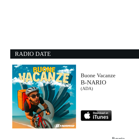
06:05:15
Situazione complicata
LUCIO CORSI
Sugar (SUG)
06:01:31
0
You Sexy Thing
E
MARVIN GAYE
T
- (-)
- 
RADIO DATE
06:09:44
0
Jealous Lover
L
THE ROLLING STONES
L
EMI (UMG)
At
Buone Vacanze
B-NARIO
06:08:05
0
(ADA)
PIENXA EN MI
M
FEID, SFERA EBBASTA
S
EMI (UMG)
E
B-nario