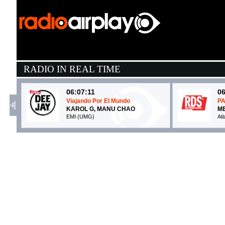
RADIO IN REAL TIME
06:07:11
06
Viajando Por El Mundo
P
KAROL G, MANU CHAO
ME
EMI (UMG)
At
05:52:21
0
girl next door
D
MGK, WIZ KHALIFA
H
EMI (UMG)
C
05:58:27
0
FLAMENCO PARANOIA
W
SAMURAI JAY
O
Island Records (UMG)
S