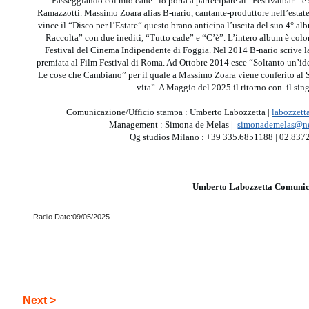
“Passeggiando col mio cane“ lo porta a partecipare al “Festivalbar“ e 
Ramazzotti. Massimo Zoara alias B-nario, cantante-produttore nell’estate
vince il “Disco per l’Estate“ questo brano anticipa l’uscita del suo 4° al
Raccolta” con due inediti, “Tutto cade” e “C’è”. L’intero album è colo
Festival del Cinema Indipendente di Foggia. Nel 2014 B-nario scrive 
premiata al Film Festival di Roma. Ad Ottobre 2014 esce “Soltanto un’idea
Le cose che Cambiano” per il quale a Massimo Zoara viene conferito al 
vita”. A Maggio del 2025 il ritorno con il si
Comunicazione/Ufficio stampa : Umberto Labozzetta |
labozzet
Management : Simona de Melas |
simonademelas@n
Qg studios Milano : +39 335.6851188 | 02.837
Umberto Labozzetta Comunic
Radio Date:09/05/2025
Next >