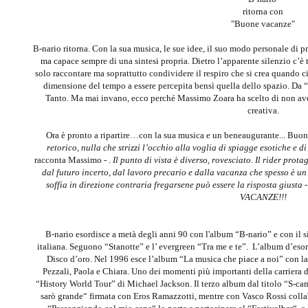
ritorna con
"Buone vacanze"
B-nario ritorna. Con la sua musica, le sue idee, il suo modo personale di p
ma capace sempre di una sintesi propria. Dietro l’apparente silenzio c’è
solo raccontare ma soprattutto condividere il respiro che si crea quando c
dimensione del tempo a essere percepita bensì quella dello spazio. Da “
Tanto. Ma mai invano, ecco perché Massimo Zoara ha scelto di non avere 
creativa.
Ora è pronto a ripartire…con la sua musica e un beneaugurante... Buo
retorico, nulla che strizzi l
’
occhio alla voglia di spiagge esotiche e di
racconta Massimo
-
.
Il punto di vista è diverso, rovesciato. Il rider prot
dal futuro incerto, dal lavoro precario e dalla vacanza che spesso è u
soffia in direzione contraria fregarsene può essere la risposta giusta 
VACANZE!!!
B-nario esordisce a metà degli anni 90 con l'album “B-nario” e con il s
italiana. Seguono “Stanotte” e l’ evergreen “Tra me e te”. L’album d’eso
Disco d’oro. Nel 1996 esce l’album “La musica che piace a noi” con la
Pezzali, Paola e Chiara. Uno dei momenti più importanti della carriera d
“History World Tour” di Michael Jackson. Il terzo album dal titolo “S-c
sarò grande“ firmata con Eros Ramazzotti, mentre con Vasco Rossi colla