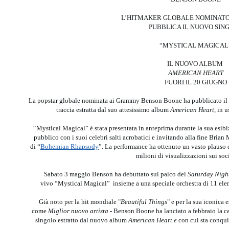
L’HITMAKER GLOBALE NOMINAT
PUBBLICA IL NUOVO SIN
“MYSTICAL MAGICAL
IL NUOVO ALBUM
AMERICAN HEART
FUORI IL 20 GIUGNO
La popstar globale nominata ai Grammy Benson Boone ha pubblicato il
traccia estratta dal suo attesissimo album
American Heart
, in 
“Mystical Magical” è stata presentata in anteprima durante la sua esibizi
pubblico con i suoi celebri salti acrobatici e invitando alla fine Bria
di “
Bohemian Rhapsody
”. La performance ha ottenuto un vasto plauso d
milioni di visualizzazioni sui soc
Sabato 3 maggio Benson ha debuttato sul palco del
Saturday Nigh
vivo “Mystical Magical” insieme a una speciale orchestra di 11 eleme
Già noto per la hit mondiale "
Beautiful Things
" e per la sua iconica
come
Miglior nuovo artista -
Benson Boone ha lanciato a febbraio la c
singolo estratto dal nuovo album
American Heart e
con cui sta conqui