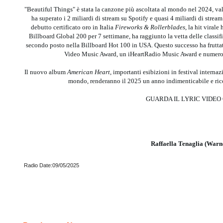
"Beautiful Things" è stata la canzone più ascoltata al mondo nel 2024, va
ha superato i 2 miliardi di stream su Spotify e quasi 4 miliardi di stream
debutto certificato oro in Italia
Fireworks & Rollerblades
, la hit viral
Billboard Global 200 per 7 settimane, ha raggiunto la vetta delle classif
secondo posto nella Billboard Hot 100 in USA. Questo successo ha frut
Video Music Award, un iHeartRadio Music Award e numerosi
Il nuovo album
American Heart
, importanti esibizioni in festival internaz
mondo, renderanno il 2025 un anno indimenticabile e ri
GUARDA IL LYRIC VIDEO 
Raffaella Tenaglia (Warn
Radio Date:09/05/2025