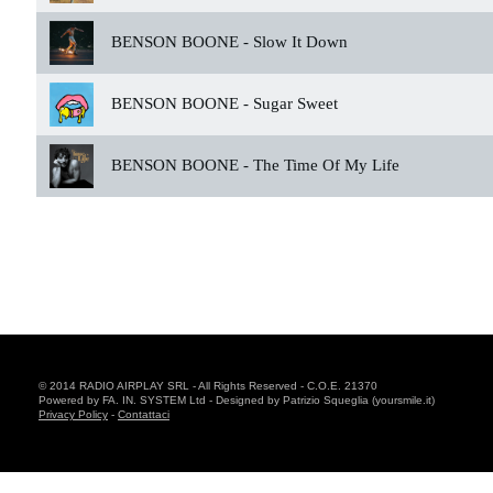
BENSON BOONE -
Slow It Down
BENSON BOONE -
Sugar Sweet
BENSON BOONE -
The Time Of My Life
© 2014 RADIO AIRPLAY SRL - All Rights Reserved - C.O.E. 21370
Powered by FA. IN. SYSTEM Ltd - Designed by Patrizio Squeglia (yoursmile.it)
Privacy Policy
-
Contattaci