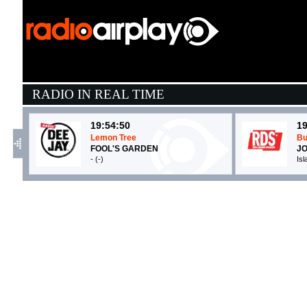
RADIO IN REAL TIME
19:54:50
19
Lemon Tree
Bu
FOOL'S GARDEN
JO
- (-)
Is
19:53:27
1
girl next door
N
MGK, WIZ KHALIFA
D
EMI (UMG)
T
19:51:41
1
Lemonade
D
LOUIS TOMLINSON
S
BMG Rights Management (-)
P