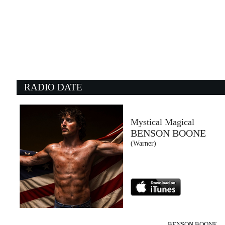
19:49:58
Magica Favola
ARISA
Warner Music Italy (WMG)
19:53:31
1
Junk of the Heart (Happy)
I 
THE KOOKS
U
EMI (UMG)
Un
RADIO DATE
19:40:53
1
Wall Of Glass
A
LIAM GALLAGHER
L
Warner Music (WMG)
Un
Mystical Magical
BENSON BOONE
19:54:51
1
(Warner)
Loco Loco
S
GORDO & REINIER...
F
Warner Music Germany (WMG)
43
BENSON BOONE