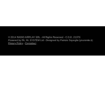
© 2014 RADIO AIRPLAY SRL - All Rights Reserved - C.O.E. 21370
Powered by FA. IN. SYSTEM Ltd - Designed by Patrizio Squeglia (yoursmile.it)
Privacy Policy
-
Contattaci