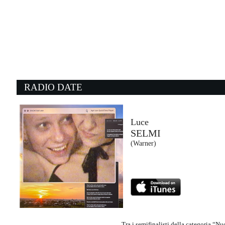
14:40:05
Chill
GHALI
Warner Music Italy (WMG)
14:24:38
1
Ordinary
A
ALEX WARREN
C
Atlantic Recording Corporation (WMG)
- 
RADIO DATE
14:39:22
1
Street of dreams
T
U2
E
EMI (UMG)
- 
Luce
SELMI
14:39:09
1
(Warner)
Danceteria
C
MADONNA
C
Warner/Boy Toy (WMG)
Ch
Tra i semifinalisti della categoria “