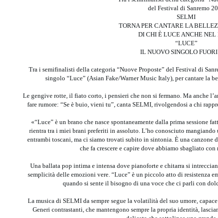
del Festival di Sanremo 2
SELMI
TORNA PER CANTARE LA BELLEZ
DI CHI È LUCE ANCHE NEL
“LUCE”
IL NUOVO SINGOLO FUOR
Tra i semifinalisti della categoria “Nuove Proposte” del Festival di S
singolo “Luce” (Asian Fake/Warner Music Italy), per cantare la bel
Le gengive rotte, il fiato corto, i pensieri che non si fermano. Ma anche l
fare rumore: “Se è buio, vieni tu”, canta SELMI, rivolgendosi a chi rapp
«“Luce” è un brano che nasce spontaneamente dalla prima sessione fatt
rientra tra i miei brani preferiti in assoluto. L’ho conosciuto mangiando
entrambi toscani, ma ci siamo trovati subito in sintonia. È una canzone d
che fa crescere e capire dove abbiamo sbagliato con no
Una ballata pop intima e intensa dove pianoforte e chitarra si intreccia
semplicità delle emozioni vere. “Luce” è un piccolo atto di resistenza em
quando si sente il bisogno di una voce che ci parli con dolc
La musica di SELMI da sempre segue la volatilità del suo umore, capace di
Generi contrastanti, che mantengono sempre la propria identità, lascian