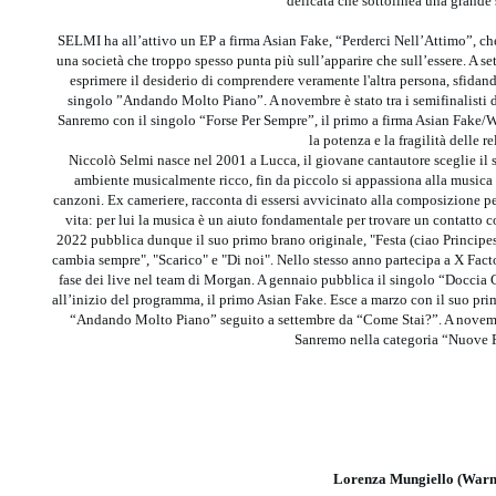
delicata che sottolinea una grande 
SELMI ha all’attivo un EP a firma Asian Fake, “Perderci Nell’Attimo”, ch
una società che troppo spesso punta più sull’apparire che sull’essere. A s
esprimere il desiderio di comprendere veramente l'altra persona, sfidand
singolo ”Andando Molto Piano”. A novembre è stato tra i semifinalisti 
Sanremo con il singolo “Forse Per Sempre”, il primo a firma Asian Fake/W
la potenza e la fragilità delle re
Niccolò Selmi nasce nel 2001 a Lucca, il giovane cantautore sceglie i
ambiente musicalmente ricco, fin da piccolo si appassiona alla musica e
canzoni. Ex cameriere, racconta di essersi avvicinato alla composizione pe
vita: per lui la musica è un aiuto fondamentale per trovare un contatto
2022 pubblica dunque il suo primo brano originale, "Festa (ciao Principess
cambia sempre", "Scarico" e "Di noi". Nello stesso anno partecipa a X Facto
fase dei live nel team di Morgan. A gennaio pubblica il singolo “Doccia G
all’inizio del programma, il primo Asian Fake. Esce a marzo con il suo pr
“Andando Molto Piano” seguito a settembre da “Come Stai?”. A novembre 
Sanremo nella categoria “Nuove 
Lorenza Mungiello (Warn