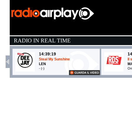
RADIO IN REAL TIME
14:39:19
14
Steal My Sunshine
Il
LEN
M
- (-)
On
14:36:06
1
Poetica
V
CESARE CREMONINI
K
Universal Domestic (UMG)
E
14:39:32
1
Viajando Por El Mundo
C
KAROL G, MANU CHAO
C
EMI (UMG)
Ci