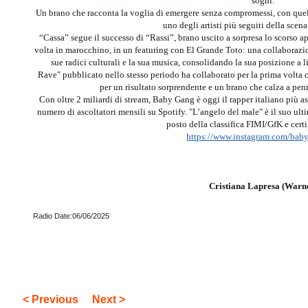
sogni.
Un brano che racconta la voglia di emergere senza compromessi, con quel
uno degli artisti più seguiti della scena
“Cassa” segue il successo di “Rassi”, brano uscito a sorpresa lo scorso a
volta in marocchino, in un featuring con El Grande Toto: una collaborazion
sue radici culturali e la sua musica, consolidando la sua posizione a l
Rave" pubblicato nello stesso periodo ha collaborato per la prima volta
per un risultato sorprendente e un brano che calza a penn
Con oltre 2 miliardi di stream, Baby Gang è oggi il rapper italiano più as
numero di ascoltatori mensili su Spotify. "L’angelo del male" è il suo ult
posto della classifica FIMI/GfK e certi
https://www.instagram.com/bab
Cristiana Lapresa (Warn
Radio Date:06/06/2025
< Previous
Next >