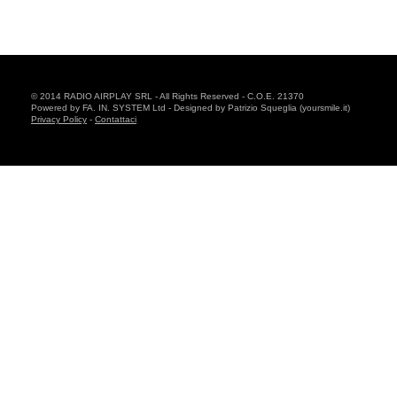
© 2014 RADIO AIRPLAY SRL - All Rights Reserved - C.O.E. 21370
Powered by FA. IN. SYSTEM Ltd - Designed by Patrizio Squeglia (yoursmile.it)
Privacy Policy
-
Contattaci