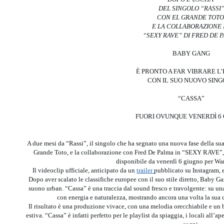
DEL SINGOLO “RASSI
CON EL GRANDE TOT
E LA COLLABORAZIONE 
“SEXY RAVE” DI FRED DE 
BABY GANG
È PRONTO A FAR VIBRARE L
CON IL SUO NUOVO SIN
“CASSA”
FUORI OVUNQUE VENERDÌ 6
A due mesi da “Rassi”, il singolo che ha segnato una nuova fase della sua ca
Grande Toto, e la collaborazione con Fred De Palma in “SEXY RAVE”,
disponibile da venerdì 6 giugno per War
Il videoclip ufficiale, anticipato da un
trailer
pubblicato su Instagram, 
Dopo aver scalato le classifiche europee con il suo stile diretto, Baby Ga
suono urban. “Cassa” è una traccia dal sound fresco e travolgente: su u
con energia e naturalezza, mostrando ancora una volta la sua c
Il risultato è una produzione vivace, con una melodia orecchiabile e un
estiva. “Cassa” è infatti perfetto per le playlist da spiaggia, i locali all’a