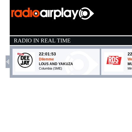
RADIO IN REAL TIME
22:01:53
22
Dilemme
W
LOUS AND YAKUZA
MU
Columbia (SME)
Mi
22:10:08
2
2 Be Loved (Am I Ready)
F
LIZZO
C
Nice Life / Atlantic (WMG)
Un
22:04:12
2
Happiness Is Sad
H
SWEDISH HOUSE MAFIA, ...
P
DANSA (-)
F