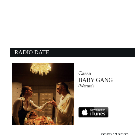
22:13:11
PARLAR D'AMORE
SAYF
La Santa Srl / Atlantic / Warner (WMG)
21:24:19
2
Hotel California
W
THE EAGLES
O
- (-)
S
RADIO DATE
21:52:59
2
Every Breath You Take
F
THE POLICE
L
- (-)
E
Cassa
BABY GANG
22:10:22
2
(Warner)
All Night
1
PAROV STELAR
G
Warner Music (WMG)
At
DOPO L’USCITA