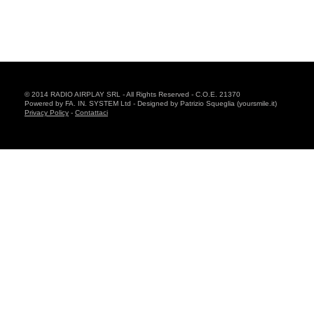
© 2014 RADIO AIRPLAY SRL - All Rights Reserved - C.O.E. 21370
Powered by FA. IN. SYSTEM Ltd - Designed by Patrizio Squeglia (yoursmile.it)
Privacy Policy
-
Contattaci