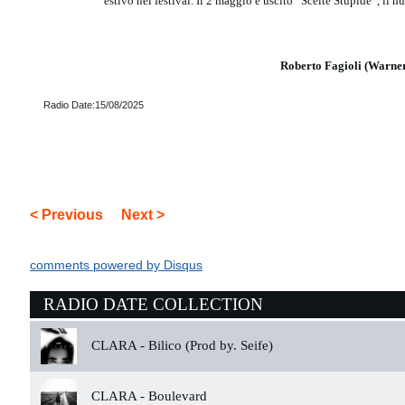
estivo nei festival. Il 2 maggio è uscito “Scelte Stupide”, il 
Roberto Fagioli (Warne
Radio Date:15/08/2025
< Previous
Next >
comments powered by
Disqus
RADIO DATE COLLECTION
CLARA -
Bilico (Prod by. Seife)
CLARA -
Boulevard