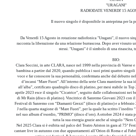
"URAGANI"
RADIODATE VENERDI' 15 AGO
Il nuovo singolo è disponibile in anteprima per la
Da Venerdì 15 Agosto in rotazione radiofonica "Uragani", il nuovo sin
racconta la liberazione da una relazione burrascosa. Dopo aver vissuto u
stessi. "Uragani" è il simbolo di una rinascita, t
BIO:
Clara Soccini, in arte CLARA, nasce nel 1999 nella provincia di Varese e 
bambina a partire dal 2020, quando pubblica i suoi primi quattro singoli u
voce e far conoscere la sua personalità, confermata anche dal debutto n
d’incassi “Mare Fuori”. All’interno della serie Clara mantiene la sua 
all’alba”, certificato quadruplo disco di platino, per mesi stabile in Top 
aprile 2023 esce il singolo “Cicatrice”, seguito dalle collaborazioni nei 
di Mr Rain (disco di platino). Vincitrice di Sanremo Giovani 2023 con il
Festival di Sanremo con “Diamanti Grezzi” (disco di platino) e a febbraio 
J nella quarta stagione di “Mare Fuori”, per la quale ha scritto l’inedit
nel suo album d’esordio, “PRIMO” (disco d’oro). A ottobre 2024 è stata pe
tutta la sua energia grazie anche al singolo “Nero 
Nel 2025 Clara si è esibita sul palco del Teatro Ariston in gara al 75° Fe
cantare live in autunno con due appuntamenti all’Orion di Roma e al Fabr