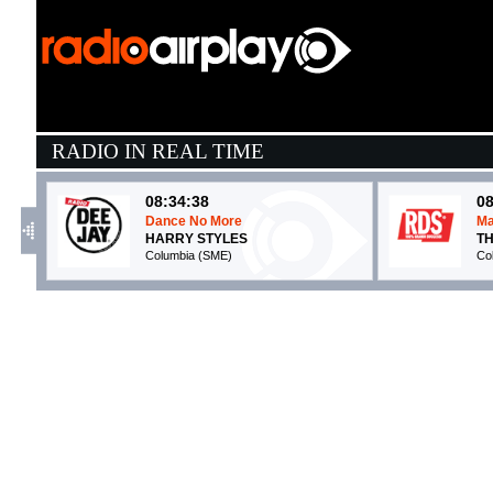
RADIO IN REAL TIME
08:34:38
08
Dance No More
Ma
HARRY STYLES
T
Columbia (SME)
Co
08:35:16
0
Wo, man
A
PEGGY GOU & AYRA STARR
K
XL Recordings (-)
E
08:39:56
0
Fell in love
P
BLINK-182
M
Columbia (SME)
At