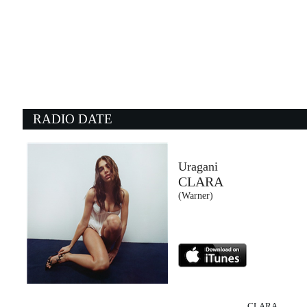
08:36:32
HIT PARADE
GIANNI MORANDI, ...
Epic Records (SME)
08:13:30
0
The Game Of Love
T
MICHELLE BRANCH & NEW...
T
BMG Rights Management (-)
S
RADIO DATE
08:38:50
0
The Narcissist
D
BLUR
B
Parlophone (WMG)
- 
Uragani
CLARA
08:30:35
0
(Warner)
Madan
B
JONAS BLUE, SALIF KEITA
J
EMI (UMG)
I
CLARA