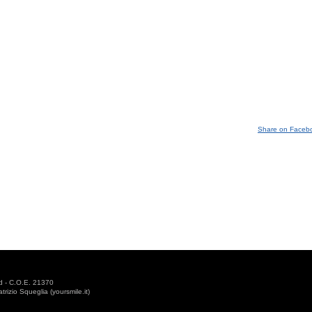
Share on Faceb
d - C.O.E. 21370
izio Squeglia (yoursmile.it)