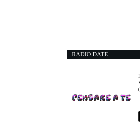
20:00:07
Dove si balla
DARGEN D'AMICO
Island Records (UMG)
19:53:31
Junk of the Heart (Hap
THE KOOKS
EMI (UMG)
RADIO DATE
19:40:53
Wall Of Glass
LIAM GALLAGHER
Warner Music (WMG)
20:05:11
Four To The Floor
OFENBACH, STARSAI
Warner Music France, Labe