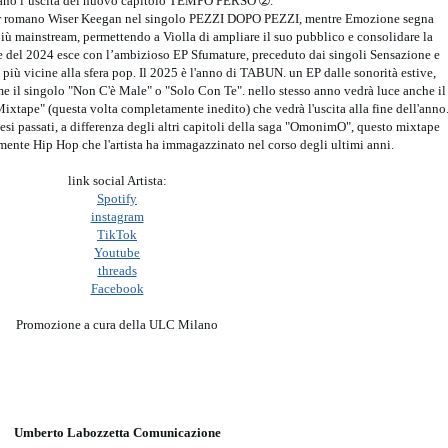
pano l’uscita del nuovo capitolo TEMPO PERSO ➁.
per romano Wiser Keegan nel singolo PEZZI DOPO PEZZI, mentre Emozione segna
più mainstream, permettendo a Violla di ampliare il suo pubblico e consolidare la
e del 2024 esce con l’ambizioso EP Sfumature, preceduto dai singoli Sensazione e
 più vicine alla sfera pop. Il 2025 è l'anno di TABUN. un EP dalle sonorità estive,
 il singolo "Non C'è Male" o "Solo Con Te". nello stesso anno vedrà luce anche il
tape" (questa volta completamente inedito) che vedrà l'uscita alla fine dell'anno
mesi passati, a differenza degli altri capitoli della saga "OmonimO", questo mixtape
mente Hip Hop che l'artista ha immagazzinato nel corso degli ultimi anni.
link social Artista:
Spotify
instagram
TikTok
Youtube
threads
Facebook
Promozione a cura della ULC Milano
Umberto Labozzetta Comunicazione