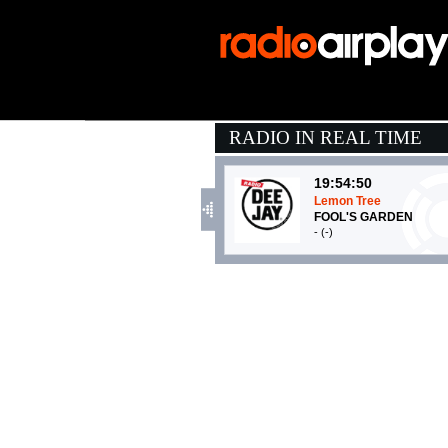
RADIO IN REAL TIME
19:54:50
Lemon Tree
FOOL'S GARDEN
- (-)
19:53:27
girl next door
MGK, WIZ KHALIFA
EMI (UMG)
20:03:44
Viajando Por El Mundo
KAROL G, MANU CHA
EMI (UMG)