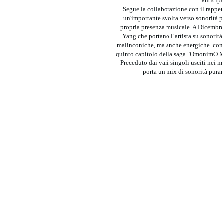
antici
Segue la collaborazione con il rap
un'importante svolta verso sonorità 
propria presenza musicale. A Dicembr
Yang che portano l’artista su sonorità
malinconiche, ma anche energiche. come
quinto capitolo della saga "OmonimO Mix
Preceduto dai vari singoli usciti nei 
porta un mix di sonorità pura