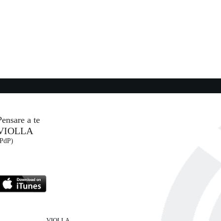
19:56:01
py)
I Still Haven't Found What ...
U2
Universal Music (UMG)
20:03:20
Volevo capire
MADAME, MARRACASH
Sugar (SUG)
Pensare a te
VIOLLA
20:02:41
(PdP)
Carè
LOR
NU GENEA
l Adore ...
NG Records (-)
VIOLLA