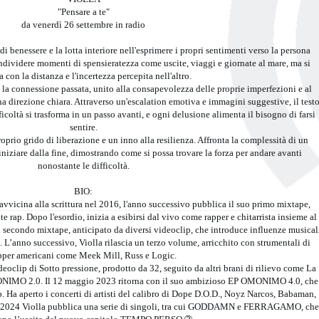
"Pensare a te"
da venerdì 26 settembre in radio
 di benessere e la lotta interiore nell'esprimere i propri sentimenti verso la persona
ndividere momenti di spensieratezza come uscite, viaggi e giornate al mare, ma si
a con la distanza e l'incertezza percepita nell'altro.
 la connessione passata, unito alla consapevolezza delle proprie imperfezioni e al
a direzione chiara. Attraverso un'escalation emotiva e immagini suggestive, il test
ficoltà si trasforma in un passo avanti, e ogni delusione alimenta il bisogno di farsi
sentire.
roprio grido di liberazione e un inno alla resilienza. Affronta la complessità di un
iziare dalla fine, dimostrando come si possa trovare la forza per andare avanti
nonostante le difficoltà.
BIO:
si avvicina alla scrittura nel 2016, l'anno successivo pubblica il suo primo mixtape,
ap. Dopo l'esordio, inizia a esibirsi dal vivo come rapper e chitarrista insieme al
n secondo mixtape, anticipato da diversi videoclip, che introduce influenze musical
-fi. L’anno successivo, Violla rilascia un terzo volume, arricchito con strumentali di
pper americani come Meek Mill, Russ e Logic.
eoclip di Sotto pressione, prodotto da 32, seguito da altri brani di rilievo come La
MO 2.0. Il 12 maggio 2023 ritorna con il suo ambizioso EP OMONIMO 4.0, che
p. Ha aperto i concerti di artisti del calibro di Dope D.O.D., Noyz Narcos, Babaman,
o 2024 Violla pubblica una serie di singoli, tra cui GODDAMN e FERRAGAMO, che