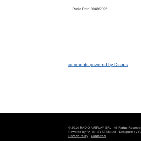
Radio Date:26/09/2025
comments powered by
Disqus
© 2014 RADIO AIRPLAY SRL - All Rights Reserve
Powered by FA. IN. SYSTEM Ltd - Designed by Patr
Privacy Policy
-
Contattaci