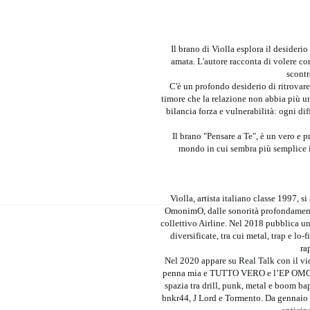
Il brano di Violla esplora il desiderio
amata. L'autore racconta di volere co
scontr
C'è un profondo desiderio di ritrovare
timore che la relazione non abbia più un
bilancia forza e vulnerabilità: ogni dif
Il brano "Pensare a Te", è un vero e p
mondo in cui sembra più semplice in
Violla, artista italiano classe 1997, 
OmonimO, dalle sonorità profondamente r
collettivo Airline. Nel 2018 pubblica u
diversificate, tra cui metal, trap e lo
ra
Nel 2020 appare su Real Talk con il vid
penna mia e TUTTO VERO e l’EP OMONI
spazia tra drill, punk, metal e boom ba
bnkr44, J Lord e Tormento. Da gennai