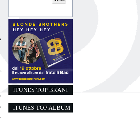
”
a
ITUNES TOP BRANI
e
e
iTUNES TOP ALBUM
e
a