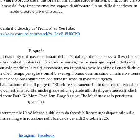
n viaggio oscuro che si trasforma in una spirale autodistruttiva. Un racconto visivo
rano dal forte impatto emotivo, capace di affrontare il tema della dipendenza in
modo diretto e privo di retorica.
uarda il videoclip di “Piombo” su YouTube:
ps://www.youtube.com/watch?v=2byB-8U0CN0
Biografia
dri (basso, synth), nasce nell'estate del 2024, dalla profonda necessità di esprimere i
lla spirale di violenza imperante e pervasiva, che permea ogni aspetto della vita.
n solo modifica la realtà circostante, ma intossica anche le anime e i cuori di chi c
e che il tempo per agire è ormai breve: ogni brano dura massimo un minuto e trent
istica che vuole comunicare con forza un senso di massima urgenza.
llaborazione, di cui il progetto “Kitsch” è sicuramente il più rappresentativo ed ha
o con estrema facilità, anche grazie ad una grande affinità di gusti musicali, che li
nd come Faith No More, Pearl Jam, Rage Against The Machine e solo per citarne
qualcuno.
uo strumentale Uno&Mezzo pubblicato da Overdub Recordings disponibile sulle
di streaming e in rotazione radiofonica da venerdì 3 ottobre 2025.
Instagram
|
Facebook