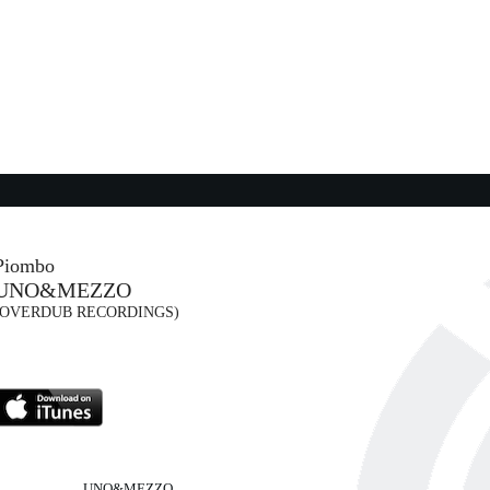
23:14:25
Kalabancoro
GINTON, RICHARD BONA, ...
Decca Records France (UMG)
01:40:37
I "ragazzi" sono in giro (New...
LIGABUE
Warner Music Italy (WMG)
Piombo
UNO&MEZZO
01:42:24
(OVERDUB RECORDINGS)
Focu 'Ranni
ARMAN
ROSALÌA
(-)
Columbia (SME)
UNO&MEZZO