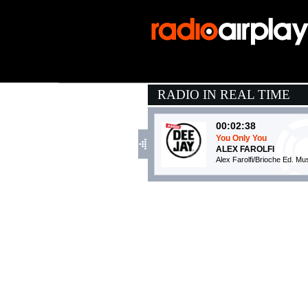
RADIO IN REAL TIME
00:02:38
You Only You
ALEX FAROLFI
Alex Farolfi/Brioche Ed. Mu
01:22:56
Talk To You
ANOTR FEAT. 54 ULT
No Art (-)
01:04:55
Pull Me Away
TOM ENZY
Spinnin' Records (WMG)