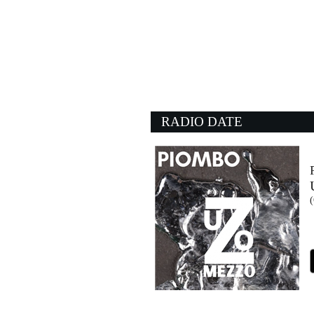
01:33:41
Mille vote ancora
ROCCO HUNT
Epic Records Italy (SME)
01:19:56
Suzanne
LEONARD COHEN
Sony Music (SME)
RADIO DATE
01:22:39
Twist And Shout
THE BEATLES
- (-)
01:09:55
What A Life
FISHER, FLORENCE 
Catch & Release Records 