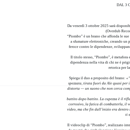
DAL 3 
Da venerdì 3 ottobre 2025 sarà disponibi
(Overdub Recor
“Piombo” è un brano che affonda le sue r
a sfumature elettroniche, creando un p
feroce contro le dipendenze, sviluppand
Il titolo stesso, “Piombo”, è metafora
dipendenza nella vita di chi ne è prig
retorica per l
Spiega il duo a proposito del brano:
«“
spezzata, tirata fuori da Ale quasi per 
distorta — un suono che non cerca compr
battito dopo battito. La cupezza è il ri
corrosivo, la fatica di combatterla, il 
video, ma che fin dall’inizio era dentro
ti 
Il videoclip di “Piombo”, realizzato int