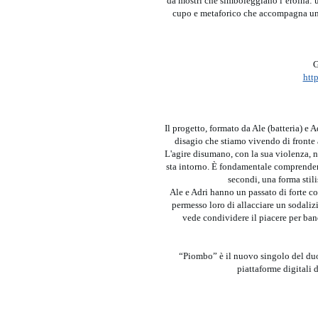
da mostri che simboleggiano l’eroina: u
cupo e metaforico che accompagna un b
G
htt
Il progetto, formato da Ale (batteria) e A
disagio che stiamo vivendo di fronte a
L'agire disumano, con la sua violenza, no
sta intorno. È fondamentale comprender
secondi, una forma stil
Ale e Adri hanno un passato di forte co
permesso loro di allacciare un sodalizi
vede condividere il piacere per ba
“Piombo” è il nuovo singolo del d
piattaforme digitali 