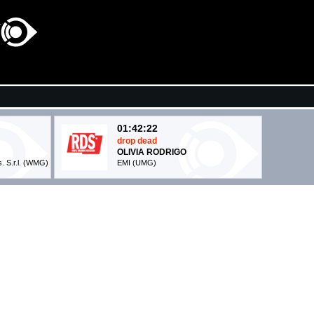
01:42:22
drop dead
OLIVIA RODRIGO
s. S.r.l. (WMG)
EMI (UMG)
01:41:15
FLAMENCO PARANOIA
RA
SAMURAI JAY
Island Records (UMG)
01:40:29
ANTIDROGA
EMMA, FABRI FIBRA
Island Records (UMG)