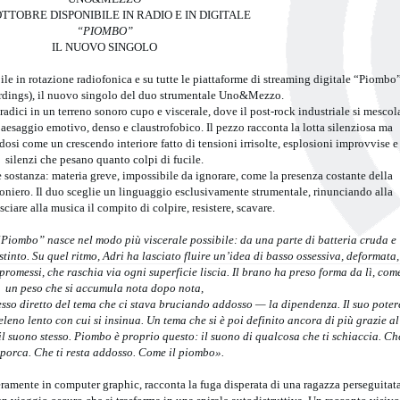
OTTOBRE DISPONIBILE IN RADIO E IN DIGITALE
“PIOMBO”
IL NUOVO SINGOLO
le in rotazione radiofonica e su tutte le piattaforme di streaming digitale “Piombo
dings), il nuovo singolo del duo strumentale Uno&Mezzo.
adici in un terreno sonoro cupo e viscerale, dove il post-rock industriale si mescol
aesaggio emotivo, denso e claustrofobico. Il pezzo racconta la lotta silenziosa ma
osi come un crescendo interiore fatto di tensioni irrisolte, esplosioni improvvise e
silenzi che pesano quanto colpi di fucile.
 e sostanza: materia greve, impossibile da ignorare, come la presenza costante della
ioniero. Il duo sceglie un linguaggio esclusivamente strumentale, rinunciando alla
asciare alla musica il compito di colpire, resistere, scavare.
Piombo” nasce nel modo più viscerale possibile: da una parte di batteria cruda e
istinto. Su quel ritmo, Adri ha lasciato fluire un’idea di basso ossessiva, deformata,
omessi, che raschia via ogni superficie liscia. Il brano ha preso forma da lì, com
un peso che si accumula nota dopo nota,
flesso diretto del tema che ci stava bruciando addosso — la dipendenza. Il suo poter
veleno lento con cui si insinua. Un tema che si è poi definito ancora di più grazie al
 il suono stesso. Piombo è proprio questo: il suono di qualcosa che ti schiaccia. Ch
sporca. Che ti resta addosso. Come il piombo».
eramente in computer graphic, racconta la fuga disperata di una ragazza perseguitat