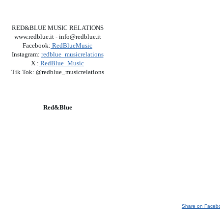
RED&BLUE MUSIC RELATIONS
www.redblue.it - info@redblue.it
Facebook:
RedBlueMusic
Instagram:
redblue_musicrelations
X :
RedBlue_Music
Tik Tok: @redblue_musicrelations
Red&Blue
Share on Faceb